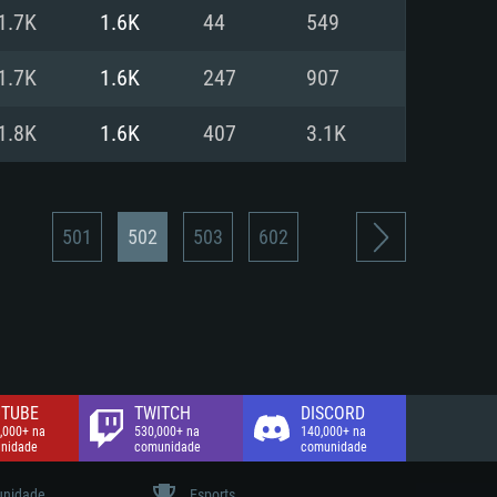
1.7K
1.6K
44
549
de banda larga.
1.7K
1.6K
247
907
1.8K
1.6K
407
3.1K
501
502
503
602
TUBE
TWITCH
DISCORD
,000+ na
530,000+ na
140,000+ na
nidade
comunidade
comunidade
nidade
Esports