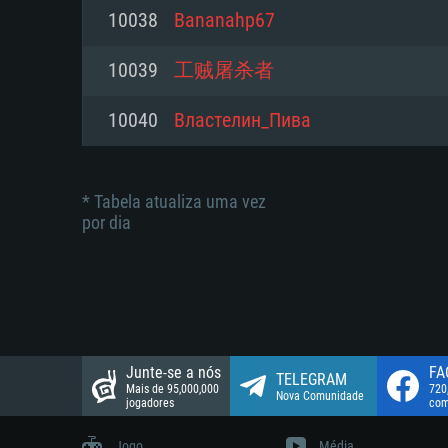
suportada: 720p.
Disco: 23,1 GB
10038
Bananahp67
Network: Internet de banda larga
Network: Internet de banda larga
10039
工贼屠杀者
Disco: 21,5 GB
Disco: 21,5 GB
10040
Властелин_Пива
* Tabela atualiza uma vez
por dia
Junte-se a nós
FA
TELEGRAM
Mais de 95,000,000
720
Nova Comunidade
jogadores
com
Jogo
Média