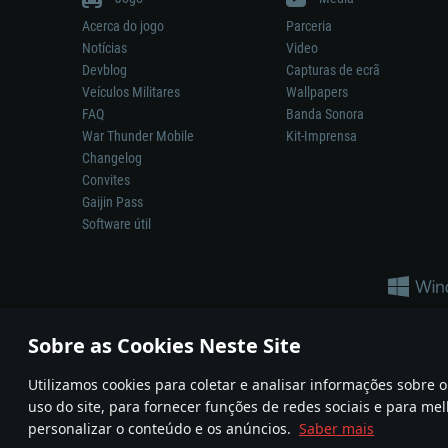
Acerca do jogo
Parceria
Notícias
Video
Devblog
Capturas de ecrã
Veículos Militares
Wallpapers
FAQ
Banda Sonora
War Thunder Mobile
Kit-Imprensa
Changelog
Convites
Gaijin Pass
Software útil
Sobre as Cookies Neste Site
Utilizamos cookies para coletar e analisar informações sobre
A reprodução de qualquer sistema de armas ou veículo neste jogo n
uso do site, para fornecer funções de redes sociais e para mel
© 2011—2026 Gaijin Games Kft. All trademarks, logos and brand na
personalizar o conteúdo e os anúncios.
Saber mais
Termos e condições
Termos de Serviço