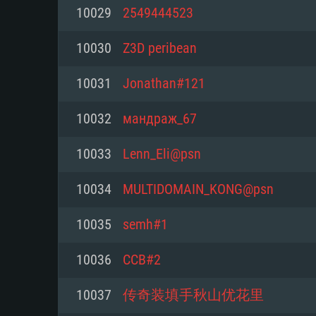
10029
2549444523
Mínimo
Mínimo
Mínimo
10030
Z3D peribean
10031
Jonathan#121
Sistema Operativo: Windows 10 (
Sistema Operativo: Mac OS Big S
Sistema Operativo: Distribuiçõ
mais recente
do Linux de 64bit
10032
мандраж_67
Processador: Dual-Core 2.2 GHz
Processador: Core i5 2.2GHz mí
Processador: Dual-Core 2.4 GHz
10033
Lenn_Eli@psn
Memória: 4GB
não suportado)
10034
MULTIDOMAIN_KONG@psn
Memória: 4 GB
Placa Gráfica: Placa com Direc
Memória: 6 GB
10035
semh#1
77XX / NVIDIA GeForce GTX 660
Placa Gráfica: NVIDIA 660 com o
mínima suportada: 720p
Placa Gráfica: Intel Iris Pro 5200
recentes (não mais de 6 meses) 
10036
CCB#2
equivalentes AMD/Nvidia para 
AMD com os drivers mais recen
Network: Internet de banda larga
mínima suportada: 720p com su
Vulkan (não mais de 6 meses); 
10037
传奇装填手秋山优花里