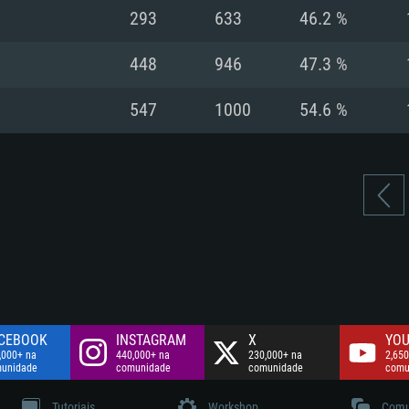
Disco: 60,2 GB
293
633
46.2 %
.
Network: Internet 
Disco: 75,9 GB
.
448
946
47.3 %
Disco: 60,2 GB
547
1000
54.6 %
CEBOOK
INSTAGRAM
X
YOU
,000+ na
440,000+ na
230,000+ na
2,650
unidade
comunidade
comunidade
comu
Tutoriais
Workshop
Comu