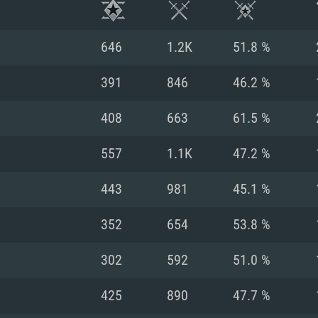
646
1.2K
51.8 %
391
846
46.2 %
408
663
61.5 %
557
1.1K
47.2 %
443
981
45.1 %
352
654
53.8 %
RIMENTOS DE S
302
592
51.0 %
425
890
47.7 %
MAC