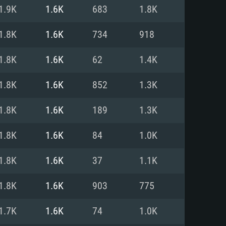
1.9K
1.6K
683
1.8K
o
o
o
1.8K
1.6K
734
918
1.8K
1.6K
62
1.4K
: Windows 10/11 (64 bit)
: Mac OS Big Sur 11.0 ou versão
: Ubuntu 20.04 64bit
1.8K
1.6K
852
1.3K
 Core i5, Ryzen 5 3600 ou
 Core i7
 i7 (Intel Xeon não suportado)
1.8K
1.6K
189
1.3K
1.8K
1.6K
84
1.0K
u mais
IDIA 1060 com os drivers mais
1.8K
1.6K
37
1.1K
ca com DirectX 11 ou superior;
deon Vega II ou superior com
s de 6 meses) / equivalentes
60 ou superior, Radeon RX 570
70) com os drivers mais
1.8K
1.6K
903
775
is de 6 meses) com suporte
de banda larga.
1.7K
1.6K
74
1.0K
de banda larga.