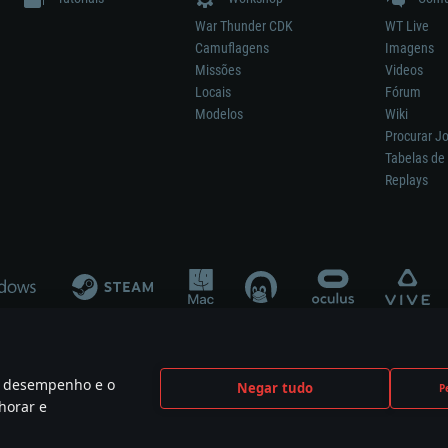
War Thunder CDK
WT Live
Camuflagens
Imagens
Missões
Videos
Locais
Fórum
Modelos
Wiki
Procurar J
Tabelas de 
Replays
 o desempenho e o
Negar tudo
P
ão significa participação no desenvolvimento, patrocínio ou aval do respetivo co
horar e
mes are the property of their respective owners.
Política de Privacidade