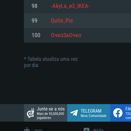
suportada: 720p.
Disco: 23,1 GB
98
-AkyLa_и3_IKEA-
Network: Internet de banda larga
Network: Internet de banda larga
99
Qutie_Pie
Disco: 21,5 GB
Disco: 21,5 GB
100
ОчкоЗаОчко
* Tabela atualiza uma vez
por dia
Junte-se a nós
FA
TELEGRAM
Mais de 95,000,000
720
Nova Comunidade
jogadores
com
Jogo
Média