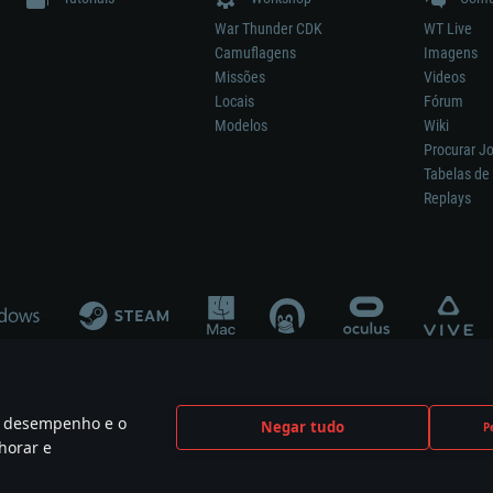
War Thunder CDK
WT Live
Camuflagens
Imagens
Missões
Videos
Locais
Fórum
Modelos
Wiki
Procurar J
Tabelas de 
Replays
 o desempenho e o
Negar tudo
P
ão significa participação no desenvolvimento, patrocínio ou aval do respetivo co
horar e
mes are the property of their respective owners.
Política de Privacidade