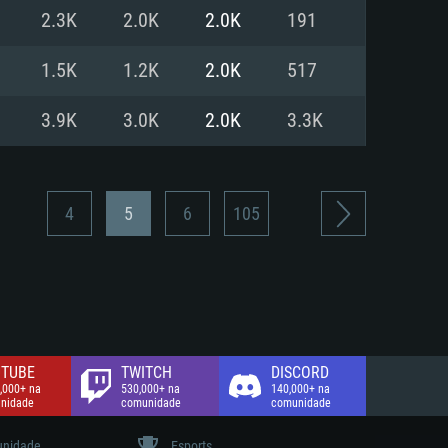
2.3K
2.0K
2.0K
191
de banda larga.
1.5K
1.2K
2.0K
517
3.9K
3.0K
2.0K
3.3K
4
5
6
105
TUBE
TWITCH
DISCORD
,000+ na
530,000+ na
140,000+ na
nidade
comunidade
comunidade
nidade
Esports