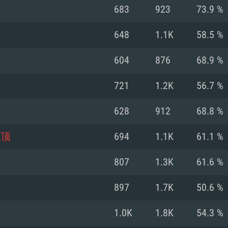
683
923
73.9 %
Recomendad
Recomendad
Recomendad
648
1.1K
58.5 %
604
876
68.9 %
64 bit)
ur 11.0 ou versão
es mais modernas
Sistema Operativo
Sistema Operativo
Sistema Operativo
mais recente
721
1.2K
56.7 %
Processador: Intel
Processador: Intel
nimo (Intel Xeon
superior
Processador: Core
628
912
68.8 %
Memória: 16 GB
灌顶
694
1.1K
61.1 %
Memória: 16 GB o
Memória: 8 GB
tX 11: AMD Radeon
Placa Gráfica: NV
807
1.3K
61.6 %
. Resolução
s drivers mais
Placa Gráfica: Pla
Placa Gráfica: Ra
recentes (não mai
 (Mac),
/ equivalentes
Nvidia GeForce 10
suporte Metal.
AMD (Radeon RX 5
897
1.7K
50.6 %
Mac. Resolução
tes com suporte
ou superior
recentes (não ma
.
Network: Internet 
porte Metal.
Resolução mínima
Vulkan.
1.0K
1.8K
54.3 %
Network: Internet 