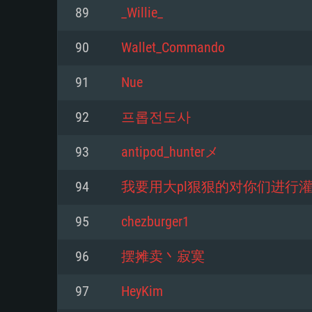
89
_Willie_
Mínimo
Mínimo
Mínimo
90
Wallet_Commando
91
Nue
Sistema Operativo: Windows 10 (
Sistema Operativo: Mac OS Big S
Sistema Operativo: Distribuiçõ
mais recente
do Linux de 64bit
92
프롭전도사
Processador: Dual-Core 2.2 GHz
Processador: Core i5 2.2GHz mí
Processador: Dual-Core 2.4 GHz
93
antipod_hunterメ
Memória: 4GB
não suportado)
94
我要用大pl狠狠的对你们进行
Memória: 4 GB
Placa Gráfica: Placa com Direc
Memória: 6 GB
95
chezburger1
77XX / NVIDIA GeForce GTX 660
Placa Gráfica: NVIDIA 660 com o
mínima suportada: 720p
Placa Gráfica: Intel Iris Pro 5200
recentes (não mais de 6 meses) 
96
摆摊卖丶寂寞
equivalentes AMD/Nvidia para 
AMD com os drivers mais recen
Network: Internet de banda larga
mínima suportada: 720p com su
Vulkan (não mais de 6 meses); 
97
HeyKim