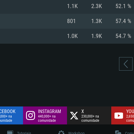
Disco: 60,2 GB
1.1K
2.3K
52.1 %
.
Network: Internet 
Disco: 75,9 GB
.
801
1.3K
57.4 %
Disco: 60,2 GB
1.0K
1.9K
54.7 %
CEBOOK
INSTAGRAM
X
YOU
,000+ na
440,000+ na
230,000+ na
2,650
unidade
comunidade
comunidade
comu
Tutoriais
Workshop
Comu