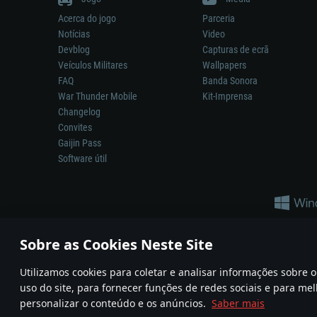
Acerca do jogo
Parceria
Notícias
Video
Devblog
Capturas de ecrã
Veículos Militares
Wallpapers
FAQ
Banda Sonora
War Thunder Mobile
Kit-Imprensa
Changelog
Convites
Gaijin Pass
Software útil
Sobre as Cookies Neste Site
Utilizamos cookies para coletar e analisar informações sobre
A reprodução de qualquer sistema de armas ou veículo neste jogo n
uso do site, para fornecer funções de redes sociais e para mel
© 2011—2026 Gaijin Games Kft. All trademarks, logos and brand na
personalizar o conteúdo e os anúncios.
Saber mais
Termos e condições
Termos de Serviço