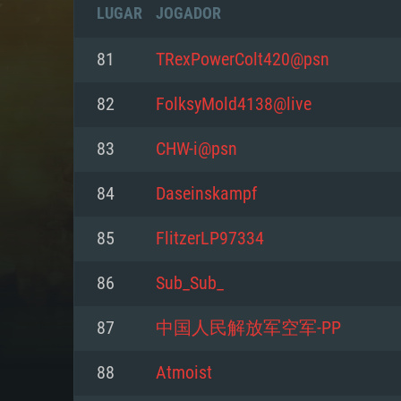
LUGAR
JOGADOR
81
TRexPowerColt420@psn
82
FolksyMold4138@live
83
CHW-i@psn
84
Daseinskampf
85
FlitzerLP97334
86
Sub_Sub_
REQUE
87
中国人民解放军空军-PP
88
Atmoist
PC