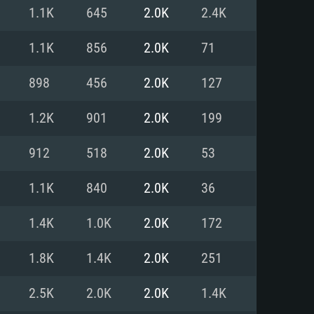
1.1K
645
2.0K
2.4K
o
o
o
1.1K
856
2.0K
71
898
456
2.0K
127
: Windows 10/11 (64 bit)
: Mac OS Big Sur 11.0 ou versão
: Ubuntu 20.04 64bit
1.2K
901
2.0K
199
 Core i5, Ryzen 5 3600 ou
 Core i7
 i7 (Intel Xeon não suportado)
912
518
2.0K
53
1.1K
840
2.0K
36
u mais
IDIA 1060 com os drivers mais
1.4K
1.0K
2.0K
172
ca com DirectX 11 ou superior;
deon Vega II ou superior com
s de 6 meses) / equivalentes
60 ou superior, Radeon RX 570
70) com os drivers mais
1.8K
1.4K
2.0K
251
is de 6 meses) com suporte
de banda larga.
2.5K
2.0K
2.0K
1.4K
de banda larga.