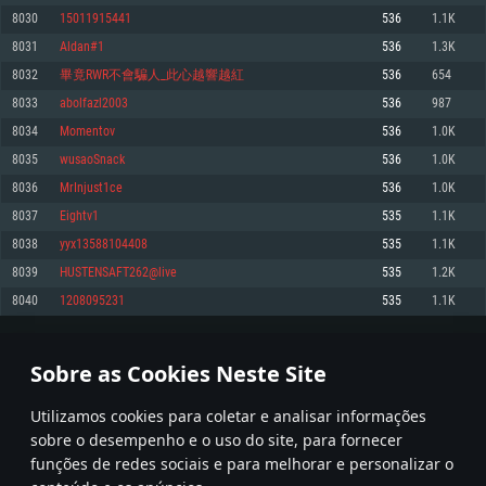
8030
15011915441
536
1.1K
Memória: 4GB
Memória: 6 GB
Memória: 4 GB
8031
Aldan#1
536
1.3K
Placa Gráfica: Placa com DirectX 11: AMD Radeon 77XX / NVIDIA GeForce
Placa Gráfica: Intel Iris Pro 5200 (Mac), equivalentes AMD/Nvidia para Mac.
Placa Gráfica: NVIDIA 660 com os drivers mais recentes (não mais de 6
GTX 660. Resolução mínima suportada: 720p
Resolução mínima suportada: 720p com suporte Metal.
meses) / equivalentes AMD com os drivers mais recentes com suporte
8032
畢竟RWR不會騙人_此心越響越紅
536
654
Vulkan (não mais de 6 meses); Resolução mínima suportada: 720p.
Network: Internet de banda larga.
Network: Internet de banda larga.
8033
abolfazl2003
536
987
Network: Internet de banda larga.
Disco: 23,1 GB
Disco: 21,5 GB
8034
Momentov
536
1.0K
Disco: 21,5 GB
8035
wusaoSnack
536
1.0K
Recomendado
Recomendado
Recomendado
8036
MrInjust1ce
536
1.0K
Sistema Operativo: Windows 10/11 (64 bit)
Sistema Operativo: Mac OS Big Sur 11.0 ou versão mais recente
Sistema Operativo: Ubuntu 20.04 64bit
8037
Eightv1
535
1.1K
Processador: Intel Core i5, Ryzen 5 3600 ou superior
Processador: Core i7 (Intel Xeon não suportado)
8038
yyx13588104408
535
1.1K
Processador: Intel Core i7
Memória: 16 GB ou mais
Memória: 8 GB
8039
HUSTENSAFT262@live
535
1.2K
Memória: 16 GB
Placa Gráfica: Placa com DirectX 11 ou superior; Nvidia GeForce 1060 ou
Placa Gráfica: Radeon Vega II ou superior com suporte Metal.
8040
1208095231
535
1.1K
superior, Radeon RX 570 ou superior
Placa Gráfica: NVIDIA 1060 com os drivers mais recentes (não mais de 6
Network: Internet de banda larga.
meses) / equivalentes AMD (Radeon RX 570) com os drivers mais recentes
Network: Internet de banda larga.
(não mais de 6 meses) com suporte Vulkan.
Disco: 60,2 GB
401
402
403
502
Disco: 75,9 GB
Network: Internet de banda larga.
Sobre as Cookies Neste Site
Disco: 60,2 GB
* Tabela atualiza uma vez por dia
Utilizamos cookies para coletar e analisar informações
sobre o desempenho e o uso do site, para fornecer
funções de redes sociais e para melhorar e personalizar o