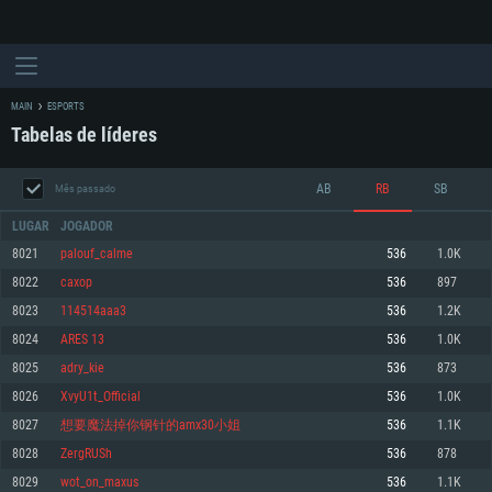
MAIN
ESPORTS
Tabelas de líderes
AB
RB
SB
Mês passado
LUGAR
JOGADOR
8021
palouf_calme
536
1.0K
8022
сахор
536
897
REQUERIMENTOS DE SISTEMA
8023
114514aaa3
536
1.2K
8024
ARES 13
536
1.0K
PC
MAC
8025
adry_kie
536
873
Linux
8026
XvyU1t_Official
536
1.0K
Mínimo
Mínimo
Mínimo
8027
想要魔法掉你钢针的amx30小姐
536
1.1K
Sistema Operativo: Windows 10 (64 bit)
Sistema Operativo: Mac OS Big Sur 11.0 ou versão mais recente
Sistema Operativo: Distribuições mais modernas do Linux de 64bit
8028
ZergRUSh
536
878
8029
wot_on_maxus
536
1.1K
Processador: Dual-Core 2.2 GHz
Processador: Core i5 2.2GHz mínimo (Intel Xeon não suportado)
Processador: Dual-Core 2.4 GHz