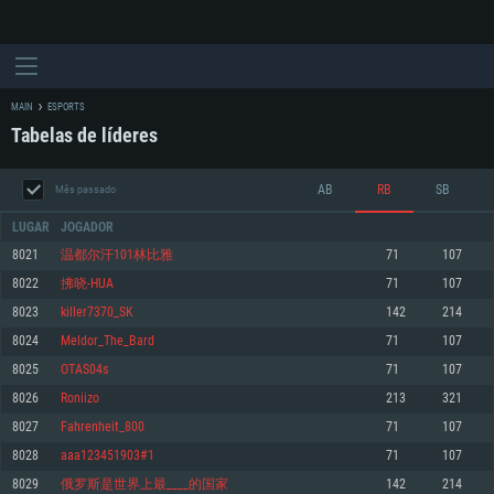
MAIN
ESPORTS
Tabelas de líderes
AB
RB
SB
Mês passado
LUGAR
JOGADOR
8021
温都尔汗101林比雅
71
107
8022
拂晓-HUA
71
107
REQUERIMENTOS DE SISTEMA
8023
killer7370_SK
142
214
8024
Meldor_The_Bard
71
107
PC
MAC
8025
OTAS04s
71
107
Linux
8026
Roniizo
213
321
Mínimo
Mínimo
Mínimo
8027
Fahrenheit_800
71
107
Sistema Operativo: Windows 10 (64 bit)
Sistema Operativo: Mac OS Big Sur 11.0 ou versão mais recente
Sistema Operativo: Distribuições mais modernas do Linux de 64bit
8028
aaa123451903#1
71
107
8029
俄罗斯是世界上最____的国家
142
214
Processador: Dual-Core 2.2 GHz
Processador: Core i5 2.2GHz mínimo (Intel Xeon não suportado)
Processador: Dual-Core 2.4 GHz