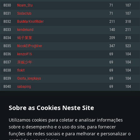
8030
Noam_Stu
71
107
Memória: 4GB
Memória: 6 GB
Memória: 4 GB
8031
Sodaclub
71
107
Placa Gráfica: Placa com DirectX 11: AMD Radeon 77XX / NVIDIA GeForce
Placa Gráfica: Intel Iris Pro 5200 (Mac), equivalentes AMD/Nvidia para Mac.
Placa Gráfica: NVIDIA 660 com os drivers mais recentes (não mais de 6
GTX 660. Resolução mínima suportada: 720p
Resolução mínima suportada: 720p com suporte Metal.
meses) / equivalentes AMD com os drivers mais recentes com suporte
8032
BukMarKnotRider
211
318
Vulkan (não mais de 6 meses); Resolução mínima suportada: 720p.
Network: Internet de banda larga.
Network: Internet de banda larga.
8033
kendekund
140
211
Network: Internet de banda larga.
Disco: 23,1 GB
Disco: 21,5 GB
8034
蝎子莱莱
209
315
Disco: 21,5 GB
8035
NicokElPro@live
347
523
Recomendado
Recomendado
Recomendado
8036
kenzo#16
69
104
Sistema Operativo: Windows 10/11 (64 bit)
Sistema Operativo: Mac OS Big Sur 11.0 ou versão mais recente
Sistema Operativo: Ubuntu 20.04 64bit
8037
亲妮少年
69
104
Processador: Intel Core i5, Ryzen 5 3600 ou superior
Processador: Core i7 (Intel Xeon não suportado)
8038
flokit
69
104
Processador: Intel Core i7
Memória: 16 GB ou mais
Memória: 8 GB
8039
Oxota_krepkaya
69
104
Memória: 16 GB
Placa Gráfica: Placa com DirectX 11 ou superior; Nvidia GeForce 1060 ou
Placa Gráfica: Radeon Vega II ou superior com suporte Metal.
8040
sabaping
69
104
superior, Radeon RX 570 ou superior
Placa Gráfica: NVIDIA 1060 com os drivers mais recentes (não mais de 6
Network: Internet de banda larga.
meses) / equivalentes AMD (Radeon RX 570) com os drivers mais recentes
Network: Internet de banda larga.
(não mais de 6 meses) com suporte Vulkan.
Disco: 60,2 GB
401
402
403
502
Disco: 75,9 GB
Network: Internet de banda larga.
Sobre as Cookies Neste Site
Disco: 60,2 GB
* Tabela atualiza uma vez por dia
Utilizamos cookies para coletar e analisar informações
sobre o desempenho e o uso do site, para fornecer
funções de redes sociais e para melhorar e personalizar o