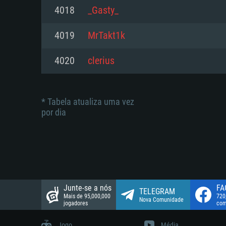
suportada: 720p.
Disco: 23,1 GB
4018
_Gasty_
Network: Internet de banda larga
Network: Internet de banda larga
4019
MrTakt1k
Disco: 21,5 GB
Disco: 21,5 GB
4020
clerius
* Tabela atualiza uma vez
por dia
Junte-se a nós
FA
TELEGRAM
Mais de 95,000,000
720
Nova Comunidade
jogadores
com
Jogo
Média