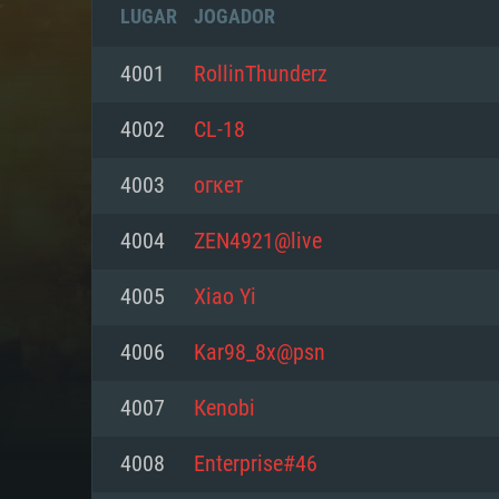
LUGAR
JOGADOR
4001
RollinThunderz
4002
CL-18
4003
огкет
4004
ZEN4921@live
4005
Xiao Yi
4006
Kar98_8x@psn
REQUE
4007
Кenоbi
4008
Enterprise#46
PC