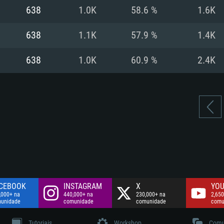
Disco: 60,2 GB
638
1.0K
58.6 %
1.6K
.
Network: Internet 
Disco: 75,9 GB
.
638
1.1K
57.9 %
1.4K
Disco: 60,2 GB
638
1.0K
60.9 %
2.4K
CEBOOK
INSTAGRAM
X
YOU
,000+ na
440,000+ na
230,000+ na
2,650
unidade
comunidade
comunidade
comu
Tutoriais
Workshop
Comu