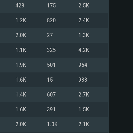
428
175
2.5K
o
o
o
1.2K
820
2.4K
2.0K
27
1.3K
: Windows 10/11 (64 bit)
: Mac OS Big Sur 11.0 ou versão
: Ubuntu 20.04 64bit
1.1K
325
4.2K
 Core i5, Ryzen 5 3600 ou
 Core i7
 i7 (Intel Xeon não suportado)
1.9K
501
964
1.6K
15
988
u mais
IDIA 1060 com os drivers mais
1.4K
607
2.7K
ca com DirectX 11 ou superior;
deon Vega II ou superior com
s de 6 meses) / equivalentes
60 ou superior, Radeon RX 570
70) com os drivers mais
1.6K
391
1.5K
is de 6 meses) com suporte
de banda larga.
2.0K
1.0K
2.1K
de banda larga.