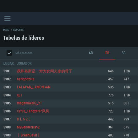
MAIN
ESPORTS
Tabelas de líderes
AB
RB
SB
Mês passado
LUGAR
JOGADOR
3981
我和慕斯是一对为女同夫妻的母子
646
1.2K
3982
harigodzilla
457
747
REQUERIMENTOS DE SISTEMA
3983
LALAPAN_LAMONGAN
535
1.0K
3984
xjj1
776
1.5K
PC
MAC
3985
megamaks02_YT
515
801
Linux
3986
Cyrus_FengzeNP风风
723
1.3K
Mínimo
Mínimo
Mínimo
3987
B L Λ Z Ξ
442
799
Sistema Operativo: Windows 10 (64 bit)
Sistema Operativo: Mac OS Big Sur 11.0 ou versão mais recente
Sistema Operativo: Distribuições mais modernas do Linux de 64bit
3988
MyGenderKa52
361
675
3989
丨GreenDevil丨
403
778
Processador: Dual-Core 2.2 GHz
Processador: Core i5 2.2GHz mínimo (Intel Xeon não suportado)
Processador: Dual-Core 2.4 GHz