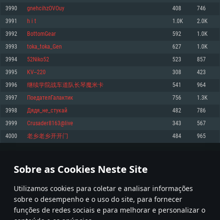
3990
gnehcihzOVOuy
408
746
Memória: 4GB
Memória: 6 GB
Memória: 4 GB
3991
h i t
1.0K
2.0K
Placa Gráfica: Placa com DirectX 11: AMD Radeon 77XX / NVIDIA GeForce
Placa Gráfica: Intel Iris Pro 5200 (Mac), equivalentes AMD/Nvidia para Mac.
Placa Gráfica: NVIDIA 660 com os drivers mais recentes (não mais de 6
GTX 660. Resolução mínima suportada: 720p
Resolução mínima suportada: 720p com suporte Metal.
meses) / equivalentes AMD com os drivers mais recentes com suporte
3992
BottomGear
592
1.0K
Vulkan (não mais de 6 meses); Resolução mínima suportada: 720p.
Network: Internet de banda larga.
Network: Internet de banda larga.
3993
toka_toka_Gen
627
1.0K
Network: Internet de banda larga.
Disco: 23,1 GB
Disco: 21,5 GB
3994
52Niko52
523
857
Disco: 21,5 GB
3995
KV--220
308
423
Recomendado
Recomendado
Recomendado
3996
继续学院战车道队长琴魔米卡
541
964
Sistema Operativo: Windows 10/11 (64 bit)
Sistema Operativo: Mac OS Big Sur 11.0 ou versão mais recente
Sistema Operativo: Ubuntu 20.04 64bit
3997
ПоедателГалактик
756
1.3K
Processador: Intel Core i5, Ryzen 5 3600 ou superior
Processador: Core i7 (Intel Xeon não suportado)
3998
Дядя_не_стукай
482
786
Processador: Intel Core i7
Memória: 16 GB ou mais
Memória: 8 GB
3999
Crusader8163@live
343
567
Memória: 16 GB
Placa Gráfica: Placa com DirectX 11 ou superior; Nvidia GeForce 1060 ou
Placa Gráfica: Radeon Vega II ou superior com suporte Metal.
4000
老乡老乡开开门
484
965
superior, Radeon RX 570 ou superior
Placa Gráfica: NVIDIA 1060 com os drivers mais recentes (não mais de 6
Network: Internet de banda larga.
meses) / equivalentes AMD (Radeon RX 570) com os drivers mais recentes
Network: Internet de banda larga.
(não mais de 6 meses) com suporte Vulkan.
Disco: 60,2 GB
199
200
201
300
Disco: 75,9 GB
Network: Internet de banda larga.
Sobre as Cookies Neste Site
Disco: 60,2 GB
* Tabela atualiza uma vez por dia
Utilizamos cookies para coletar e analisar informações
sobre o desempenho e o uso do site, para fornecer
funções de redes sociais e para melhorar e personalizar o