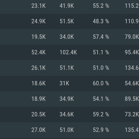
23.1K
41.9K
55.2 %
115.
Recomendad
Recomendad
Recomendad
24.9K
51.5K
48.3 %
110.
19.5K
34.0K
57.4 %
79.0K
64 bit)
ur 11.0 ou versão
es mais modernas
Sistema Operativo
Sistema Operativo
Sistema Operativo
mais recente
52.4K
102.4K
51.1 %
95.4K
Processador: Intel
Processador: Intel
nimo (Intel Xeon
superior
Processador: Core
26.1K
51.1K
51.0 %
134.
Memória: 16 GB
18.6K
31K
60.0 %
54.6K
Memória: 16 GB o
Memória: 8 GB
tX 11: AMD Radeon
Placa Gráfica: NV
18.9K
34.9K
54.1 %
89.5K
. Resolução
s drivers mais
Placa Gráfica: Pla
Placa Gráfica: Ra
recentes (não mai
 (Mac),
/ equivalentes
Nvidia GeForce 10
suporte Metal.
AMD (Radeon RX 5
20.5K
34.6K
59.2 %
73.2K
Mac. Resolução
tes com suporte
ou superior
recentes (não ma
.
Network: Internet 
porte Metal.
Resolução mínima
Vulkan.
27.0K
51.0K
52.9 %
135.
Network: Internet 