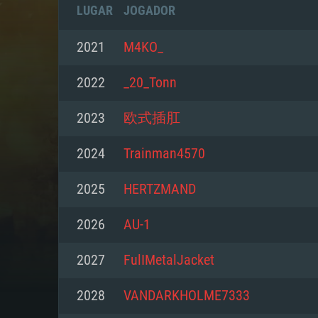
LUGAR
JOGADOR
2021
M4KO_
2022
_20_Tonn
2023
欧式插肛
2024
Trainman4570
2025
HERTZMAND
2026
AU-1
REQUE
2027
FulIMetalJacket
2028
VANDARKHOLME7333
PC