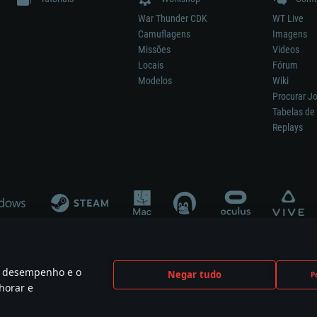
War Thunder CDK
WT Live
Camuflagens
Imagens
Missões
Videos
Locais
Fórum
Modelos
Wiki
Procurar J
Tabelas de 
Replays
 o desempenho e o
Negar tudo
P
ão significa participação no desenvolvimento, patrocínio ou aval do respetivo co
horar e
mes are the property of their respective owners.
Política de Privacidade