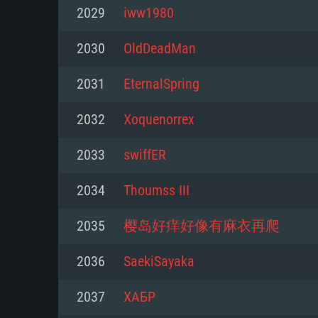
2029
iww1980
Mínimo
Mínimo
Mínimo
2030
OldDeadMan
2031
EternalSpring
Sistema Operativo: Windows 10 (
Sistema Operativo: Mac OS Big S
Sistema Operativo: Distribuiçõ
mais recente
do Linux de 64bit
2032
Xoquenorrex
Processador: Dual-Core 2.2 GHz
Processador: Core i5 2.2GHz mí
Processador: Dual-Core 2.4 GHz
2033
swiffER
Memória: 4GB
não suportado)
2034
Thoumss III
Memória: 4 GB
Placa Gráfica: Placa com Direc
Memória: 6 GB
2035
樱岛好痒好像有麻衣再爬
77XX / NVIDIA GeForce GTX 660
Placa Gráfica: NVIDIA 660 com o
mínima suportada: 720p
Placa Gráfica: Intel Iris Pro 5200
recentes (não mais de 6 meses) 
2036
SaekiSayaka
equivalentes AMD/Nvidia para 
AMD com os drivers mais recen
Network: Internet de banda larga
mínima suportada: 720p com su
Vulkan (não mais de 6 meses); 
2037
ХАБР