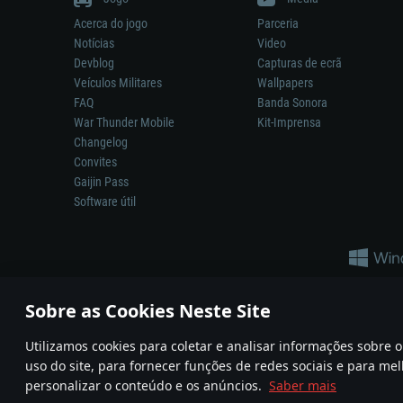
Acerca do jogo
Parceria
Notícias
Video
Devblog
Capturas de ecrã
Veículos Militares
Wallpapers
FAQ
Banda Sonora
War Thunder Mobile
Kit-Imprensa
Changelog
Convites
Gaijin Pass
Software útil
Sobre as Cookies Neste Site
Utilizamos cookies para coletar e analisar informações sobre
A reprodução de qualquer sistema de armas ou veículo neste jogo n
uso do site, para fornecer funções de redes sociais e para mel
© 2011—2026 Gaijin Games Kft. All trademarks, logos and brand na
personalizar o conteúdo e os anúncios.
Saber mais
Termos e condições
Termos de Serviço