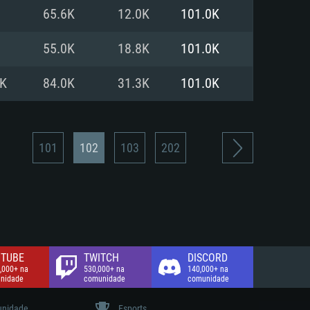
65.6K
12.0K
101.0K
de banda larga.
55.0K
18.8K
101.0K
8K
84.0K
31.3K
101.0K
101
102
103
202
TUBE
TWITCH
DISCORD
,000+ na
530,000+ na
140,000+ na
nidade
comunidade
comunidade
nidade
Esports