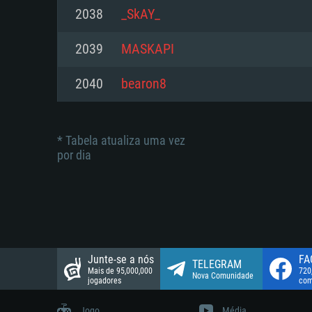
suportada: 720p.
Disco: 23,1 GB
2038
_SkAY_
Network: Internet de banda larga
Network: Internet de banda larga
2039
MASKAPI
Disco: 21,5 GB
Disco: 21,5 GB
2040
bearon8
* Tabela atualiza uma vez
por dia
Junte-se a nós
FA
TELEGRAM
Mais de 95,000,000
720
Nova Comunidade
jogadores
com
Jogo
Média