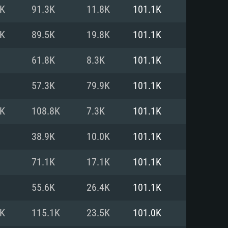
2K
91.3K
11.8K
101.1K
o
o
o
9K
89.5K
19.8K
101.1K
61.8K
8.3K
101.1K
: Windows 10/11 (64 bit)
: Mac OS Big Sur 11.0 ou versão
: Ubuntu 20.04 64bit
57.3K
79.9K
101.1K
 Core i5, Ryzen 5 3600 ou
 Core i7
 i7 (Intel Xeon não suportado)
6K
108.8K
7.3K
101.1K
38.9K
10.0K
101.1K
u mais
IDIA 1060 com os drivers mais
71.1K
17.1K
101.1K
ca com DirectX 11 ou superior;
deon Vega II ou superior com
s de 6 meses) / equivalentes
60 ou superior, Radeon RX 570
70) com os drivers mais
55.6K
26.4K
101.1K
is de 6 meses) com suporte
de banda larga.
4K
115.1K
23.5K
101.0K
de banda larga.