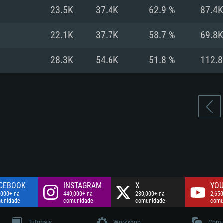
Disco: 60,2 GB
23.5K
37.4K
62.9 %
87.4K
.
Network: Internet 
Disco: 75,9 GB
.
22.1K
37.7K
58.7 %
69.8K
Disco: 60,2 GB
28.3K
54.6K
51.8 %
112.
CEBOOK
INSTAGRAM
X
YOU
,000+ na
440,000+ na
230,000+ na
2,650
unidade
comunidade
comunidade
comu
Tutoriais
Workshop
Comu