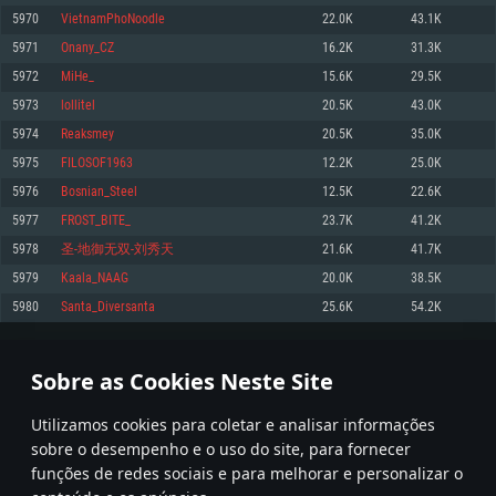
5970
VietnamPhoNoodle
22.0K
43.1K
Memória: 4GB
Memória: 6 GB
Memória: 4 GB
5971
Onany_CZ
16.2K
31.3K
Placa Gráfica: Placa com DirectX 11: AMD Radeon 77XX / NVIDIA GeForce
Placa Gráfica: Intel Iris Pro 5200 (Mac), equivalentes AMD/Nvidia para Mac.
Placa Gráfica: NVIDIA 660 com os drivers mais recentes (não mais de 6
GTX 660. Resolução mínima suportada: 720p
Resolução mínima suportada: 720p com suporte Metal.
meses) / equivalentes AMD com os drivers mais recentes com suporte
5972
MiHe_
15.6K
29.5K
Vulkan (não mais de 6 meses); Resolução mínima suportada: 720p.
Network: Internet de banda larga.
Network: Internet de banda larga.
5973
lollitel
20.5K
43.0K
Network: Internet de banda larga.
Disco: 23,1 GB
Disco: 21,5 GB
5974
Reaksmey
20.5K
35.0K
Disco: 21,5 GB
5975
FILOSOF1963
12.2K
25.0K
Recomendado
Recomendado
Recomendado
5976
Bosnian_Steel
12.5K
22.6K
Sistema Operativo: Windows 10/11 (64 bit)
Sistema Operativo: Mac OS Big Sur 11.0 ou versão mais recente
Sistema Operativo: Ubuntu 20.04 64bit
5977
FROST_BITE_
23.7K
41.2K
Processador: Intel Core i5, Ryzen 5 3600 ou superior
Processador: Core i7 (Intel Xeon não suportado)
5978
圣-地御无双-刘秀天
21.6K
41.7K
Processador: Intel Core i7
Memória: 16 GB ou mais
Memória: 8 GB
5979
Kaala_NAAG
20.0K
38.5K
Memória: 16 GB
Placa Gráfica: Placa com DirectX 11 ou superior; Nvidia GeForce 1060 ou
Placa Gráfica: Radeon Vega II ou superior com suporte Metal.
5980
Santa_Diversanta
25.6K
54.2K
superior, Radeon RX 570 ou superior
Placa Gráfica: NVIDIA 1060 com os drivers mais recentes (não mais de 6
Network: Internet de banda larga.
meses) / equivalentes AMD (Radeon RX 570) com os drivers mais recentes
Network: Internet de banda larga.
(não mais de 6 meses) com suporte Vulkan.
Disco: 60,2 GB
298
299
300
399
Disco: 75,9 GB
Network: Internet de banda larga.
Sobre as Cookies Neste Site
Disco: 60,2 GB
* Tabela atualiza uma vez por dia
Utilizamos cookies para coletar e analisar informações
sobre o desempenho e o uso do site, para fornecer
funções de redes sociais e para melhorar e personalizar o