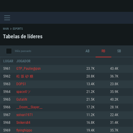
MAIN
ESPORTS
Tabelas de líderes
AB
RB
SB
Mês passado
LUGAR
JOGADOR
5961
GTP_Paulie@psn
23.7K
43.4K
5962
松 坂 砂 糖
20.8K
36.7K
REQUERIMENTOS DE SISTEMA
5963
DOPS1
13.4K
23.8K
5964
spaceXツ
21.2K
35.9K
PC
MAC
5965
GutaliN
21.5K
40.2K
Linux
5966
__Doom__Slayer__
17.2K
28.1K
Mínimo
Mínimo
Mínimo
5967
solvari1971
11.2K
22.4K
Sistema Operativo: Windows 10 (64 bit)
Sistema Operativo: Mac OS Big Sur 11.0 ou versão mais recente
Sistema Operativo: Distribuições mais modernas do Linux de 64bit
5968
Snikers84
16.8K
31.4K
5969
flyinghippo
19.4K
35.7K
Processador: Dual-Core 2.2 GHz
Processador: Core i5 2.2GHz mínimo (Intel Xeon não suportado)
Processador: Dual-Core 2.4 GHz