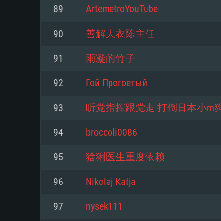
89
ArtemetroYouTube
Mínimo
Mínimo
Mínimo
90
善解人衣陈主任
91
雨凝的竹子
Sistema Operativo: Windows 10 (
Sistema Operativo: Mac OS Big S
Sistema Operativo: Distribuiçõ
mais recente
do Linux de 64bit
92
Гой Прогоетый
Processador: Dual-Core 2.2 GHz
Processador: Core i5 2.2GHz mí
Processador: Dual-Core 2.4 GHz
93
听党指挥跟党走 打倒日本小m
Memória: 4GB
não suportado)
94
broccoli0086
Memória: 4 GB
Placa Gráfica: Placa com Direc
Memória: 6 GB
95
猞猁医生重度依赖
77XX / NVIDIA GeForce GTX 660
Placa Gráfica: NVIDIA 660 com o
mínima suportada: 720p
Placa Gráfica: Intel Iris Pro 5200
recentes (não mais de 6 meses) 
96
Nikolaj Katja
equivalentes AMD/Nvidia para 
AMD com os drivers mais recen
Network: Internet de banda larga
mínima suportada: 720p com su
Vulkan (não mais de 6 meses); 
97
nysek111