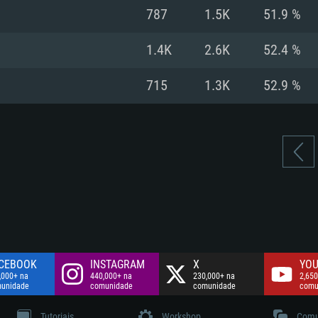
Disco: 60,2 GB
787
1.5K
51.9 %
.
Network: Internet 
Disco: 75,9 GB
.
1.4K
2.6K
52.4 %
Disco: 60,2 GB
715
1.3K
52.9 %
CEBOOK
INSTAGRAM
X
YOU
,000+ na
440,000+ na
230,000+ na
2,650
unidade
comunidade
comunidade
comu
Tutoriais
Workshop
Comu