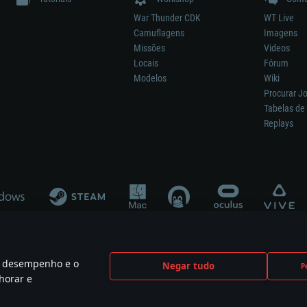
War Thunder CDK
WT Live
Camuflagens
Imagens
Missões
Videos
Locais
Fórum
Modelos
Wiki
Procurar J
Tabelas de 
Replays
 o desempenho e o
Negar tudo
P
ão significa participação no desenvolvimento, patrocínio ou aval do respetivo co
horar e
mes are the property of their respective owners.
Política de Privacidade