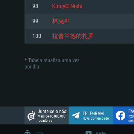
suportada: 720p.
Disco: 23,1 GB
98
KinuyO Nishi
Network: Internet de banda larga
Network: Internet de banda larga
99
林克#1
Disco: 21,5 GB
Disco: 21,5 GB
100
拉普兰德的扎罗
* Tabela atualiza uma vez
por dia
Junte-se a nós
FA
TELEGRAM
Mais de 95,000,000
720
Nova Comunidade
jogadores
com
Jogo
Média