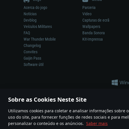
Acerca do jogo
Parceria
Notícias
Video
Devblog
Capturas de ecrã
Veículos Militares
Wallpapers
FAQ
Banda Sonora
War Thunder Mobile
Kit-Imprensa
Changelog
Convites
Gaijin Pass
Software útil
Sobre as Cookies Neste Site
Utilizamos cookies para coletar e analisar informações sobre
A reprodução de qualquer sistema de armas ou veículo neste jogo n
uso do site, para fornecer funções de redes sociais e para mel
© 2011—2026 Gaijin Games Kft. All trademarks, logos and brand na
personalizar o conteúdo e os anúncios.
Saber mais
Termos e condições
Termos de Serviço