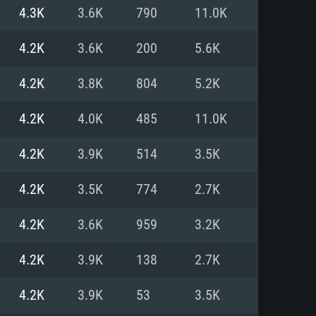
4.3K
3.6K
790
11.0K
o
o
o
4.2K
3.6K
200
5.6K
4.2K
3.8K
804
5.2K
: Windows 10/11 (64 bit)
: Mac OS Big Sur 11.0 ou versão
: Ubuntu 20.04 64bit
4.2K
4.0K
485
11.0K
 Core i5, Ryzen 5 3600 ou
 Core i7
 i7 (Intel Xeon não suportado)
4.2K
3.9K
514
3.5K
4.2K
3.5K
774
2.7K
u mais
IDIA 1060 com os drivers mais
4.2K
3.6K
959
3.2K
ca com DirectX 11 ou superior;
deon Vega II ou superior com
s de 6 meses) / equivalentes
60 ou superior, Radeon RX 570
70) com os drivers mais
4.2K
3.9K
138
2.7K
is de 6 meses) com suporte
de banda larga.
4.2K
3.9K
53
3.5K
de banda larga.