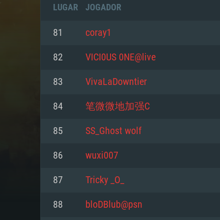
LUGAR
JOGADOR
81
coray1
82
VICI0US 0NE@live
83
VivaLaDowntier
84
笔微微地加强C
85
SS_Ghost wolf
86
wuxi007
REQUE
87
Tricky _O_
88
bloDBlub@psn
PC