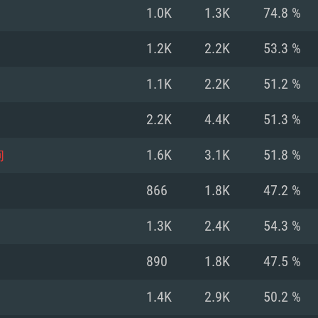
1.0K
1.3K
74.8 %
Recomendad
Recomendad
Recomendad
1.2K
2.2K
53.3 %
1.1K
2.2K
51.2 %
64 bit)
ur 11.0 ou versão
es mais modernas
Sistema Operativo
Sistema Operativo
Sistema Operativo
mais recente
2.2K
4.4K
51.3 %
Processador: Intel
Processador: Intel
nimo (Intel Xeon
superior
Processador: Core
狗
1.6K
3.1K
51.8 %
Memória: 16 GB
866
1.8K
47.2 %
Memória: 16 GB o
Memória: 8 GB
tX 11: AMD Radeon
Placa Gráfica: NV
1.3K
2.4K
54.3 %
. Resolução
s drivers mais
Placa Gráfica: Pla
Placa Gráfica: Ra
recentes (não mai
 (Mac),
/ equivalentes
Nvidia GeForce 10
suporte Metal.
AMD (Radeon RX 5
890
1.8K
47.5 %
Mac. Resolução
tes com suporte
ou superior
recentes (não ma
.
Network: Internet 
porte Metal.
Resolução mínima
Vulkan.
1.4K
2.9K
50.2 %
Network: Internet 