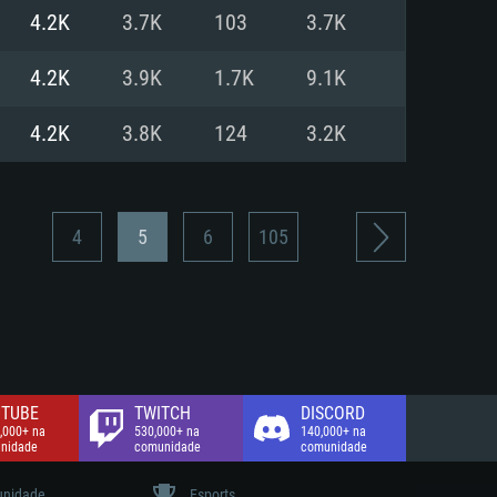
4.2K
3.7K
103
3.7K
de banda larga.
4.2K
3.9K
1.7K
9.1K
4.2K
3.8K
124
3.2K
4
5
6
105
TUBE
TWITCH
DISCORD
,000+ na
530,000+ na
140,000+ na
nidade
comunidade
comunidade
nidade
Esports