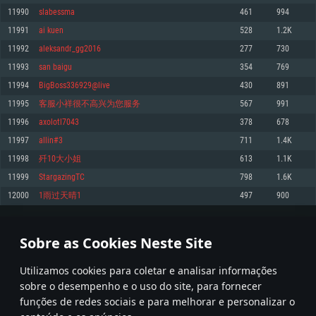
11990
slabessma
461
994
Memória: 4GB
Memória: 6 GB
Memória: 4 GB
11991
ai kuen
528
1.2K
Placa Gráfica: Placa com DirectX 11: AMD Radeon 77XX / NVIDIA GeForce
Placa Gráfica: Intel Iris Pro 5200 (Mac), equivalentes AMD/Nvidia para Mac.
Placa Gráfica: NVIDIA 660 com os drivers mais recentes (não mais de 6
GTX 660. Resolução mínima suportada: 720p
Resolução mínima suportada: 720p com suporte Metal.
meses) / equivalentes AMD com os drivers mais recentes com suporte
11992
aleksandr_gg2016
277
730
Vulkan (não mais de 6 meses); Resolução mínima suportada: 720p.
Network: Internet de banda larga.
Network: Internet de banda larga.
11993
san baigu
354
769
Network: Internet de banda larga.
Disco: 23,1 GB
Disco: 21,5 GB
11994
BigBoss336929@live
430
891
Disco: 21,5 GB
11995
客服小祥很不高兴为您服务
567
991
Recomendado
Recomendado
Recomendado
11996
axolotl7043
378
678
Sistema Operativo: Windows 10/11 (64 bit)
Sistema Operativo: Mac OS Big Sur 11.0 ou versão mais recente
Sistema Operativo: Ubuntu 20.04 64bit
11997
allin#3
711
1.4K
Processador: Intel Core i5, Ryzen 5 3600 ou superior
Processador: Core i7 (Intel Xeon não suportado)
11998
歼10大小姐
613
1.1K
Processador: Intel Core i7
Memória: 16 GB ou mais
Memória: 8 GB
11999
StargazingTC
798
1.6K
Memória: 16 GB
Placa Gráfica: Placa com DirectX 11 ou superior; Nvidia GeForce 1060 ou
Placa Gráfica: Radeon Vega II ou superior com suporte Metal.
12000
1雨过天晴1
497
900
superior, Radeon RX 570 ou superior
Placa Gráfica: NVIDIA 1060 com os drivers mais recentes (não mais de 6
Network: Internet de banda larga.
meses) / equivalentes AMD (Radeon RX 570) com os drivers mais recentes
Network: Internet de banda larga.
(não mais de 6 meses) com suporte Vulkan.
Disco: 60,2 GB
599
600
601
700
Disco: 75,9 GB
Network: Internet de banda larga.
Sobre as Cookies Neste Site
Disco: 60,2 GB
* Tabela atualiza uma vez por dia
Utilizamos cookies para coletar e analisar informações
sobre o desempenho e o uso do site, para fornecer
funções de redes sociais e para melhorar e personalizar o