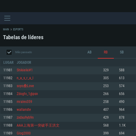
MAIN
ESPORTS
Tabelas de líderes
AB
RB
SB
Mês passado
LUGAR
JOGADOR
11981
Shikieiki#1
329
588
11982
n_a_s_r_a_l
305
613
REQUERIMENTOS DE SISTEMA
11983
soyo桑Love
253
574
11984
Zdogtv_1@psn
266
656
PC
MAC
11985
mralex359
258
490
Linux
11986
wallanste
407
964
Mínimo
Mínimo
Mínimo
11987
zxdxu9yb9n
429
878
Sistema Operativo: Windows 10 (64 bit)
Sistema Operativo: Mac OS Big Sur 11.0 ou versão mais recente
Sistema Operativo: Distribuições mais modernas do Linux de 64bit
11988
AAA上海第一突破手王洪文
568
1.1K
11989
Glog2000
399
694
Processador: Dual-Core 2.2 GHz
Processador: Core i5 2.2GHz mínimo (Intel Xeon não suportado)
Processador: Dual-Core 2.4 GHz