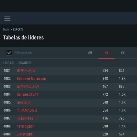
MAIN
ESPORTS
Tabelas de líderes
AB
RB
SB
Mês passado
LUGAR
JOGADOR
4081
谈笑不动情
634
821
4082
Великий Мститель
848
1.8K
REQUERIMENTOS DE SISTEMA
4083
请你吃我大炮
467
887
4084
Renamed#244
772
1.5K
PC
MAC
4085
renatonjr
548
1.1K
Linux
4086
亗HAMADA乂
554
1.1K
Mínimo
Mínimo
Mínimo
4087
叔叔来打针了
416
796
Sistema Operativo: Windows 10 (64 bit)
Sistema Operativo: Mac OS Big Sur 11.0 ou versão mais recente
Sistema Operativo: Distribuições mais modernas do Linux de 64bit
4088
hetzrd@psn
698
1.4K
4089
Zielgruppe
320
584
Processador: Dual-Core 2.2 GHz
Processador: Core i5 2.2GHz mínimo (Intel Xeon não suportado)
Processador: Dual-Core 2.4 GHz