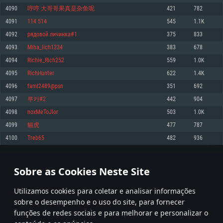
4090
哼哼 大哥哥果真是杂鱼呢
421
782
Memória: 4GB
Memória: 6 GB
Memória: 4 GB
4091
114 514
545
1.1K
Placa Gráfica: Placa com DirectX 11: AMD Radeon 77XX / NVIDIA GeForce
Placa Gráfica: Intel Iris Pro 5200 (Mac), equivalentes AMD/Nvidia para Mac.
Placa Gráfica: NVIDIA 660 com os drivers mais recentes (não mais de 6
GTX 660. Resolução mínima suportada: 720p
Resolução mínima suportada: 720p com suporte Metal.
meses) / equivalentes AMD com os drivers mais recentes com suporte
4092
рядовой личинка#1
375
833
Vulkan (não mais de 6 meses); Resolução mínima suportada: 720p.
Network: Internet de banda larga.
Network: Internet de banda larga.
4093
Miha_lich1234
383
678
Network: Internet de banda larga.
Disco: 23,1 GB
Disco: 21,5 GB
4094
Richie_Rich252
559
1.0K
Disco: 21,5 GB
4095
RichHunter
622
1.4K
Recomendado
Recomendado
Recomendado
4096
faml2489@psn
351
692
Sistema Operativo: Windows 10/11 (64 bit)
Sistema Operativo: Mac OS Big Sur 11.0 ou versão mais recente
Sistema Operativo: Ubuntu 20.04 64bit
4097
루카#2
442
904
Processador: Intel Core i5, Ryzen 5 3600 ou superior
Processador: Core i7 (Intel Xeon não suportado)
4098
noxMeToJlor
503
1.0K
Processador: Intel Core i7
Memória: 16 GB ou mais
Memória: 8 GB
4099
貓虎
477
787
Memória: 16 GB
Placa Gráfica: Placa com DirectX 11 ou superior; Nvidia GeForce 1060 ou
Placa Gráfica: Radeon Vega II ou superior com suporte Metal.
4100
Treb65
482
936
superior, Radeon RX 570 ou superior
Placa Gráfica: NVIDIA 1060 com os drivers mais recentes (não mais de 6
Network: Internet de banda larga.
meses) / equivalentes AMD (Radeon RX 570) com os drivers mais recentes
Network: Internet de banda larga.
(não mais de 6 meses) com suporte Vulkan.
Disco: 60,2 GB
204
205
206
305
Disco: 75,9 GB
Network: Internet de banda larga.
Sobre as Cookies Neste Site
Disco: 60,2 GB
* Tabela atualiza uma vez por dia
Utilizamos cookies para coletar e analisar informações
sobre o desempenho e o uso do site, para fornecer
funções de redes sociais e para melhorar e personalizar o