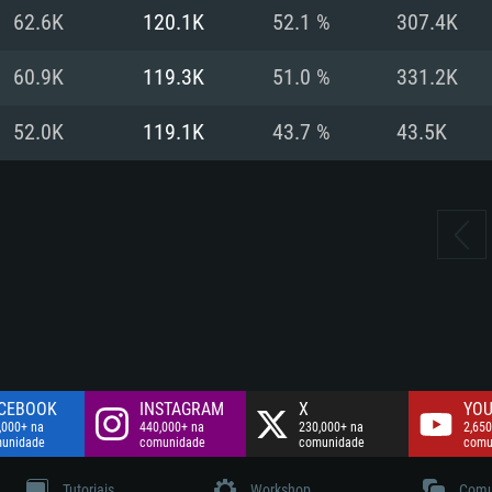
Disco: 60,2 GB
62.6K
120.1K
52.1 %
307.4K
.
Network: Internet 
Disco: 75,9 GB
.
60.9K
119.3K
51.0 %
331.2K
Disco: 60,2 GB
52.0K
119.1K
43.7 %
43.5K
CEBOOK
INSTAGRAM
X
YOU
,000+ na
440,000+ na
230,000+ na
2,650
unidade
comunidade
comunidade
comu
Tutoriais
Workshop
Comu