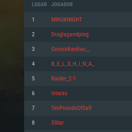
LUGAR
JOGADOR
1
MIKUKNIGHT
2
Draglagandping
3
GnosisKardias__
4
B_E_L_S_H_I_N_A_
5
Raider_2-1
6
Istaras
REQUE
7
TenPoundsOfSalt
8
5Star
PC