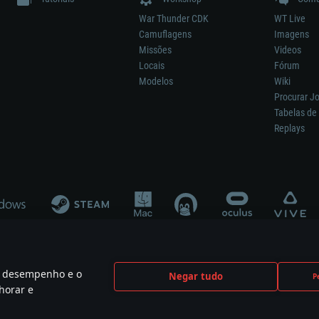
War Thunder CDK
WT Live
Camuflagens
Imagens
Missões
Videos
Locais
Fórum
Modelos
Wiki
Procurar J
Tabelas de 
Replays
 o desempenho e o
Negar tudo
P
ão significa participação no desenvolvimento, patrocínio ou aval do respetivo co
horar e
mes are the property of their respective owners.
Política de Privacidade