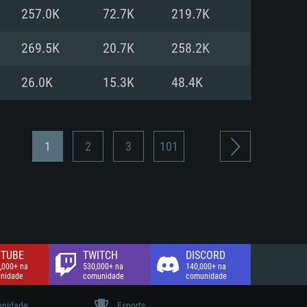
257.0K
72.7K
219.7K
de banda larga.
269.5K
20.7K
258.2K
26.0K
15.3K
48.4K
1
2
3
101
TUBE
TWITCH
DISCORD
,000+ na
530,000+ na
140,000+ na
nidade
comunidade
comunidade
nidade
Esports