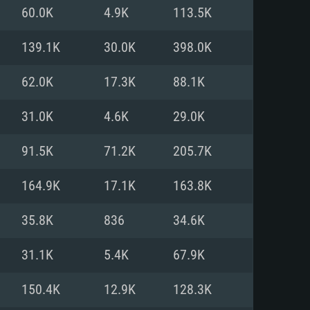
60.0K
4.9K
113.5K
o
o
o
139.1K
30.0K
398.0K
62.0K
17.3K
88.1K
: Windows 10/11 (64 bit)
: Mac OS Big Sur 11.0 ou versão
: Ubuntu 20.04 64bit
31.0K
4.6K
29.0K
 Core i5, Ryzen 5 3600 ou
 Core i7
 i7 (Intel Xeon não suportado)
91.5K
71.2K
205.7K
164.9K
17.1K
163.8K
u mais
IDIA 1060 com os drivers mais
35.8K
836
34.6K
ca com DirectX 11 ou superior;
deon Vega II ou superior com
s de 6 meses) / equivalentes
60 ou superior, Radeon RX 570
70) com os drivers mais
31.1K
5.4K
67.9K
is de 6 meses) com suporte
de banda larga.
150.4K
12.9K
128.3K
de banda larga.