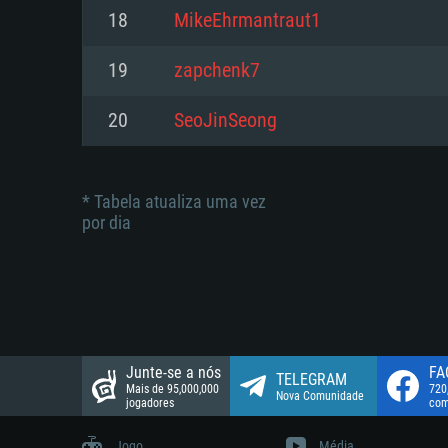
suportada: 720p.
Disco: 23,1 GB
18
MikeEhrmantraut1
Network: Internet de banda larga
Network: Internet de banda larga
19
zapchenk7
Disco: 21,5 GB
Disco: 21,5 GB
20
SeoJinSeong
* Tabela atualiza uma vez
por dia
Junte-se a nós
FA
TELEGRAM
Mais de 95,000,000
720
Nova Comunidade
jogadores
com
Jogo
Média