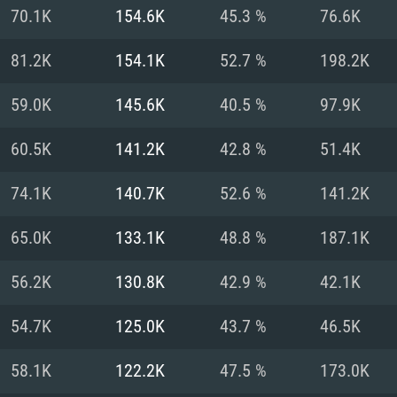
70.1K
154.6K
45.3 %
76.6K
Recomendad
Recomendad
Recomendad
81.2K
154.1K
52.7 %
198.2K
59.0K
145.6K
40.5 %
97.9K
64 bit)
ur 11.0 ou versão
es mais modernas
Sistema Operativo
Sistema Operativo
Sistema Operativo
mais recente
60.5K
141.2K
42.8 %
51.4K
Processador: Intel
Processador: Intel
nimo (Intel Xeon
superior
Processador: Core
74.1K
140.7K
52.6 %
141.2K
Memória: 16 GB
65.0K
133.1K
48.8 %
187.1K
Memória: 16 GB o
Memória: 8 GB
tX 11: AMD Radeon
Placa Gráfica: NV
56.2K
130.8K
42.9 %
42.1K
. Resolução
s drivers mais
Placa Gráfica: Pla
Placa Gráfica: Ra
recentes (não mai
 (Mac),
/ equivalentes
Nvidia GeForce 10
suporte Metal.
AMD (Radeon RX 5
54.7K
125.0K
43.7 %
46.5K
Mac. Resolução
tes com suporte
ou superior
recentes (não ma
.
Network: Internet 
porte Metal.
Resolução mínima
Vulkan.
58.1K
122.2K
47.5 %
173.0K
Network: Internet 