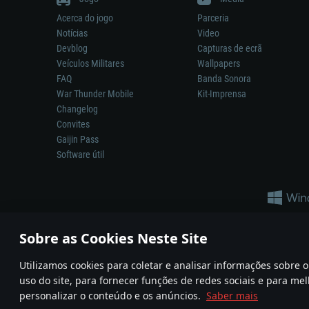
Acerca do jogo
Parceria
Notícias
Video
Devblog
Capturas de ecrã
Veículos Militares
Wallpapers
FAQ
Banda Sonora
War Thunder Mobile
Kit-Imprensa
Changelog
Convites
Gaijin Pass
Software útil
Sobre as Cookies Neste Site
Utilizamos cookies para coletar e analisar informações sobre
A reprodução de qualquer sistema de armas ou veículo neste jogo n
uso do site, para fornecer funções de redes sociais e para mel
© 2011—2026 Gaijin Games Kft. All trademarks, logos and brand na
personalizar o conteúdo e os anúncios.
Saber mais
Termos e condições
Termos de Serviço