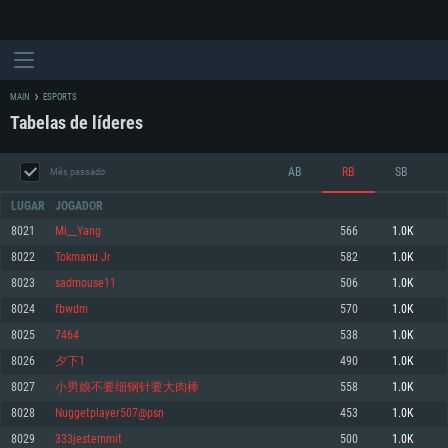
MAIN
ESPORTS
Tabelas de líderes
AB
RB
SB
Mês passado
LUGAR
JOGADOR
8021
Mi__Yang
566
1.0K
8022
Tokmanu Jr
582
1.0K
REQUERIMENTOS DE SISTEMA
8023
sadmouse11
506
1.0K
8024
fbwdm
570
1.0K
PC
MAC
8025
7464
538
1.0K
Linux
8026
夕下1
490
1.0K
Mínimo
Mínimo
Mínimo
8027
小男娘不要细钢针要大肉棒
558
1.0K
Sistema Operativo: Windows 10 (64 bit)
Sistema Operativo: Mac OS Big Sur 11.0 ou versão mais recente
Sistema Operativo: Distribuições mais modernas do Linux de 64bit
8028
Nuggetplayer507@psn
453
1.0K
8029
333jestemmit
500
1.0K
Processador: Dual-Core 2.2 GHz
Processador: Core i5 2.2GHz mínimo (Intel Xeon não suportado)
Processador: Dual-Core 2.4 GHz