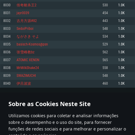
8030
传奇耐杀王2
530
1.0K
Memória: 4GB
Memória: 6 GB
Memória: 4 GB
8031
jayr0039
454
1.0K
Placa Gráfica: Placa com DirectX 11: AMD Radeon 77XX / NVIDIA GeForce
Placa Gráfica: Intel Iris Pro 5200 (Mac), equivalentes AMD/Nvidia para Mac.
Placa Gráfica: NVIDIA 660 com os drivers mais recentes (não mais de 6
GTX 660. Resolução mínima suportada: 720p
Resolução mínima suportada: 720p com suporte Metal.
meses) / equivalentes AMD com os drivers mais recentes com suporte
8032
古月方源#82
443
1.0K
Vulkan (não mais de 6 meses); Resolução mínima suportada: 720p.
Network: Internet de banda larga.
Network: Internet de banda larga.
8033
SedoiPriboi
548
1.0K
Network: Internet de banda larga.
Disco: 23,1 GB
Disco: 21,5 GB
8034
ながさき そよ
534
1.0K
Disco: 21,5 GB
8035
basisch-Kosmos@psn
529
1.0K
Recomendado
Recomendado
Recomendado
8036
张雪峰教bz
562
1.0K
Sistema Operativo: Windows 10/11 (64 bit)
Sistema Operativo: Mac OS Big Sur 11.0 ou versão mais recente
Sistema Operativo: Ubuntu 20.04 64bit
8037
ATOMIC XENON
565
1.0K
Processador: Intel Core i5, Ryzen 5 3600 ou superior
Processador: Core i7 (Intel Xeon não suportado)
8038
MrMilkShake24
558
1.0K
Processador: Intel Core i7
Memória: 16 GB ou mais
Memória: 8 GB
8039
SWAZIMUCHI
548
1.0K
Memória: 16 GB
Placa Gráfica: Placa com DirectX 11 ou superior; Nvidia GeForce 1060 ou
Placa Gráfica: Radeon Vega II ou superior com suporte Metal.
8040
伊吕波波
460
1.0K
superior, Radeon RX 570 ou superior
Placa Gráfica: NVIDIA 1060 com os drivers mais recentes (não mais de 6
Network: Internet de banda larga.
meses) / equivalentes AMD (Radeon RX 570) com os drivers mais recentes
Network: Internet de banda larga.
(não mais de 6 meses) com suporte Vulkan.
Disco: 60,2 GB
401
402
403
502
Disco: 75,9 GB
Network: Internet de banda larga.
Sobre as Cookies Neste Site
Disco: 60,2 GB
* Tabela atualiza uma vez por dia
Utilizamos cookies para coletar e analisar informações
sobre o desempenho e o uso do site, para fornecer
funções de redes sociais e para melhorar e personalizar o