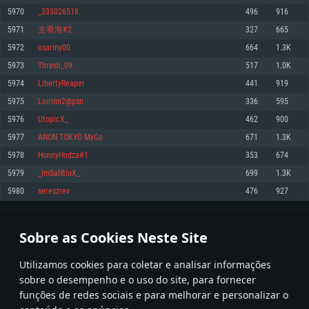
5970
_335026518
496
916
Memória: 4GB
Memória: 6 GB
Memória: 4 GB
5971
去看海#2
327
665
Placa Gráfica: Placa com DirectX 11: AMD Radeon 77XX / NVIDIA GeForce
Placa Gráfica: Intel Iris Pro 5200 (Mac), equivalentes AMD/Nvidia para Mac.
Placa Gráfica: NVIDIA 660 com os drivers mais recentes (não mais de 6
GTX 660. Resolução mínima suportada: 720p
Resolução mínima suportada: 720p com suporte Metal.
meses) / equivalentes AMD com os drivers mais recentes com suporte
5972
usarmy00
664
1.3K
Vulkan (não mais de 6 meses); Resolução mínima suportada: 720p.
Network: Internet de banda larga.
Network: Internet de banda larga.
5973
Thresh_09
517
1.0K
Network: Internet de banda larga.
Disco: 23,1 GB
Disco: 21,5 GB
5974
LibertyReaper
441
919
Disco: 21,5 GB
5975
Loirinn2@psn
336
595
Recomendado
Recomendado
Recomendado
5976
UtopicX_
462
900
Sistema Operativo: Windows 10/11 (64 bit)
Sistema Operativo: Mac OS Big Sur 11.0 ou versão mais recente
Sistema Operativo: Ubuntu 20.04 64bit
5977
ANON TOKYO MyGo
671
1.3K
Processador: Intel Core i5, Ryzen 5 3600 ou superior
Processador: Core i7 (Intel Xeon não suportado)
5978
HonnyHodza#1
353
674
Processador: Intel Core i7
Memória: 16 GB ou mais
Memória: 8 GB
5979
_ImSaNtiuX_
699
1.3K
Memória: 16 GB
Placa Gráfica: Placa com DirectX 11 ou superior; Nvidia GeForce 1060 ou
Placa Gráfica: Radeon Vega II ou superior com suporte Metal.
5980
sereszrev
476
927
superior, Radeon RX 570 ou superior
Placa Gráfica: NVIDIA 1060 com os drivers mais recentes (não mais de 6
Network: Internet de banda larga.
meses) / equivalentes AMD (Radeon RX 570) com os drivers mais recentes
Network: Internet de banda larga.
(não mais de 6 meses) com suporte Vulkan.
Disco: 60,2 GB
298
299
300
399
Disco: 75,9 GB
Network: Internet de banda larga.
Sobre as Cookies Neste Site
Disco: 60,2 GB
* Tabela atualiza uma vez por dia
Utilizamos cookies para coletar e analisar informações
sobre o desempenho e o uso do site, para fornecer
funções de redes sociais e para melhorar e personalizar o