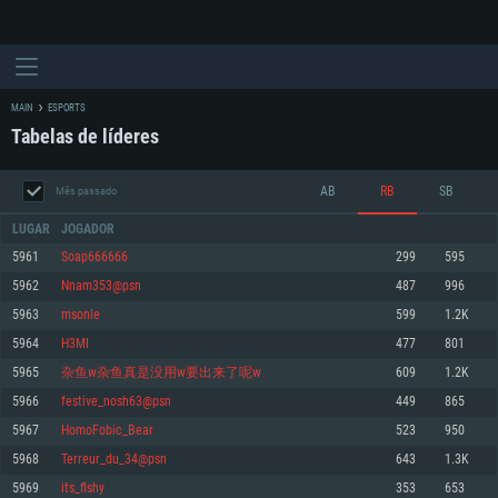
MAIN
ESPORTS
Tabelas de líderes
AB
RB
SB
Mês passado
LUGAR
JOGADOR
5961
Soap666666
299
595
5962
Nnam353@psn
487
996
REQUERIMENTOS DE SISTEMA
5963
msonle
599
1.2K
5964
H3MI
477
801
PC
MAC
5965
杂鱼w杂鱼真是没用w要出来了呢w
609
1.2K
Linux
5966
festive_nosh63@psn
449
865
Mínimo
Mínimo
Mínimo
5967
HomoFobic_Bear
523
950
Sistema Operativo: Windows 10 (64 bit)
Sistema Operativo: Mac OS Big Sur 11.0 ou versão mais recente
Sistema Operativo: Distribuições mais modernas do Linux de 64bit
5968
Terreur_du_34@psn
643
1.3K
5969
its_flshy
353
653
Processador: Dual-Core 2.2 GHz
Processador: Core i5 2.2GHz mínimo (Intel Xeon não suportado)
Processador: Dual-Core 2.4 GHz