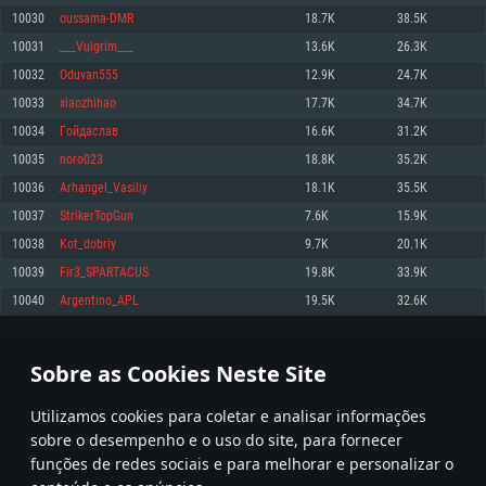
10030
oussama-DMR
18.7K
38.5K
Memória: 4GB
Memória: 6 GB
Memória: 4 GB
10031
___Vulgrim___
13.6K
26.3K
Placa Gráfica: Placa com DirectX 11: AMD Radeon 77XX / NVIDIA GeForce
Placa Gráfica: Intel Iris Pro 5200 (Mac), equivalentes AMD/Nvidia para Mac.
Placa Gráfica: NVIDIA 660 com os drivers mais recentes (não mais de 6
GTX 660. Resolução mínima suportada: 720p
Resolução mínima suportada: 720p com suporte Metal.
meses) / equivalentes AMD com os drivers mais recentes com suporte
10032
Oduvan555
12.9K
24.7K
Vulkan (não mais de 6 meses); Resolução mínima suportada: 720p.
Network: Internet de banda larga.
Network: Internet de banda larga.
10033
xiaozhihao
17.7K
34.7K
Network: Internet de banda larga.
Disco: 23,1 GB
Disco: 21,5 GB
10034
Гoйдaслав
16.6K
31.2K
Disco: 21,5 GB
10035
noro023
18.8K
35.2K
Recomendado
Recomendado
Recomendado
10036
Arhangel_Vasiliy
18.1K
35.5K
Sistema Operativo: Windows 10/11 (64 bit)
Sistema Operativo: Mac OS Big Sur 11.0 ou versão mais recente
Sistema Operativo: Ubuntu 20.04 64bit
10037
StrikerTopGun
7.6K
15.9K
Processador: Intel Core i5, Ryzen 5 3600 ou superior
Processador: Core i7 (Intel Xeon não suportado)
10038
Kot_dobriy
9.7K
20.1K
Processador: Intel Core i7
Memória: 16 GB ou mais
Memória: 8 GB
10039
Fir3_SPARTACUS
19.8K
33.9K
Memória: 16 GB
Placa Gráfica: Placa com DirectX 11 ou superior; Nvidia GeForce 1060 ou
Placa Gráfica: Radeon Vega II ou superior com suporte Metal.
10040
Argentino_APL
19.5K
32.6K
superior, Radeon RX 570 ou superior
Placa Gráfica: NVIDIA 1060 com os drivers mais recentes (não mais de 6
Network: Internet de banda larga.
meses) / equivalentes AMD (Radeon RX 570) com os drivers mais recentes
Network: Internet de banda larga.
(não mais de 6 meses) com suporte Vulkan.
Disco: 60,2 GB
501
502
503
602
Disco: 75,9 GB
Network: Internet de banda larga.
Sobre as Cookies Neste Site
Disco: 60,2 GB
* Tabela atualiza uma vez por dia
Utilizamos cookies para coletar e analisar informações
sobre o desempenho e o uso do site, para fornecer
funções de redes sociais e para melhorar e personalizar o