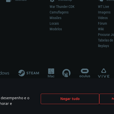
War Thunder CDK
WT Live
Camuflagens
Imagens
Missões
Videos
Locais
Fórum
Modelos
Wiki
Procurar J
Tabelas de 
Replays
 o desempenho e o
Negar tudo
P
ão significa participação no desenvolvimento, patrocínio ou aval do respetivo co
horar e
mes are the property of their respective owners.
Política de Privacidade