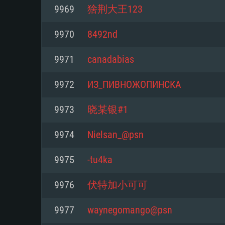
9969
猞荆大王123
Mínimo
Mínimo
Mínimo
9970
8492nd
9971
canadabias
Sistema Operativo: Windows 10 (
Sistema Operativo: Mac OS Big S
Sistema Operativo: Distribuiçõ
mais recente
do Linux de 64bit
9972
ИЗ_ПИВНОЖОПИНСКА
Processador: Dual-Core 2.2 GHz
Processador: Core i5 2.2GHz mí
Processador: Dual-Core 2.4 GHz
9973
晓某银#1
Memória: 4GB
não suportado)
9974
Nielsan_@psn
Memória: 4 GB
Placa Gráfica: Placa com Direc
Memória: 6 GB
9975
-tu4ka
77XX / NVIDIA GeForce GTX 660
Placa Gráfica: NVIDIA 660 com o
mínima suportada: 720p
Placa Gráfica: Intel Iris Pro 5200
recentes (não mais de 6 meses) 
9976
伏特加小可可
equivalentes AMD/Nvidia para 
AMD com os drivers mais recen
Network: Internet de banda larga
mínima suportada: 720p com su
Vulkan (não mais de 6 meses); 
9977
waynegomango@psn