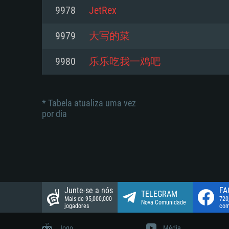
suportada: 720p.
Disco: 23,1 GB
9978
JetRex
Network: Internet de banda larga
Network: Internet de banda larga
9979
大写的菜
Disco: 21,5 GB
Disco: 21,5 GB
9980
乐乐吃我一鸡吧
* Tabela atualiza uma vez
por dia
Junte-se a nós
FA
TELEGRAM
Mais de 95,000,000
720
Nova Comunidade
jogadores
com
Jogo
Média