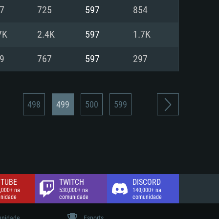
7
725
597
854
de banda larga.
7K
2.4K
597
1.7K
9
767
597
297
498
499
500
599
TUBE
TWITCH
DISCORD
,000+ na
530,000+ na
140,000+ na
nidade
comunidade
comunidade
nidade
Esports