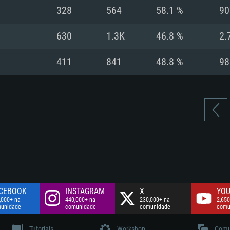
Disco: 60,2 GB
328
564
58.1 %
90
.
Network: Internet 
Disco: 75,9 GB
.
630
1.3K
46.8 %
2.
Disco: 60,2 GB
411
841
48.8 %
98
CEBOOK
INSTAGRAM
X
YOU
,000+ na
440,000+ na
230,000+ na
2,650
unidade
comunidade
comunidade
comu
Tutoriais
Workshop
Comu