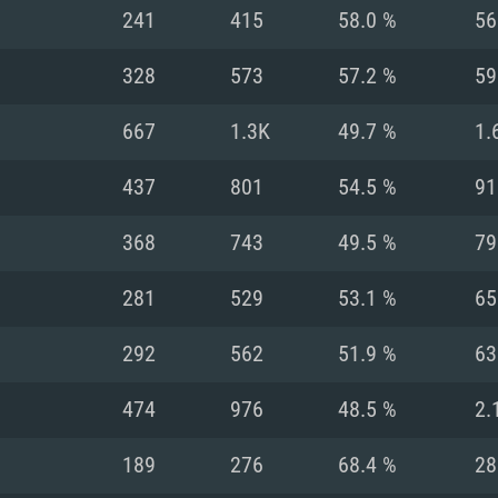
241
415
58.0 %
56
Recomendad
Recomendad
Recomendad
328
573
57.2 %
59
667
1.3K
49.7 %
1.
64 bit)
ur 11.0 ou versão
es mais modernas
Sistema Operativo
Sistema Operativo
Sistema Operativo
mais recente
437
801
54.5 %
91
Processador: Intel
Processador: Intel
nimo (Intel Xeon
superior
Processador: Core
368
743
49.5 %
79
Memória: 16 GB
281
529
53.1 %
65
Memória: 16 GB o
Memória: 8 GB
tX 11: AMD Radeon
Placa Gráfica: NV
292
562
51.9 %
63
. Resolução
s drivers mais
Placa Gráfica: Pla
Placa Gráfica: Ra
recentes (não mai
 (Mac),
/ equivalentes
Nvidia GeForce 10
suporte Metal.
AMD (Radeon RX 5
474
976
48.5 %
2.
Mac. Resolução
tes com suporte
ou superior
recentes (não ma
.
Network: Internet 
porte Metal.
Resolução mínima
Vulkan.
189
276
68.4 %
28
Network: Internet 