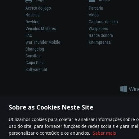
Acerca do jogo
Parceria
Notícias
Video
Devblog
Capturas de ecrã
Veículos Militares
Wallpapers
FAQ
Banda Sonora
War Thunder Mobile
Kit-Imprensa
Changelog
Convites
Gaijin Pass
Software útil
Sobre as Cookies Neste Site
Utilizamos cookies para coletar e analisar informações sobre
A reprodução de qualquer sistema de armas ou veículo neste jogo n
uso do site, para fornecer funções de redes sociais e para mel
© 2011—2026 Gaijin Games Kft. All trademarks, logos and brand na
personalizar o conteúdo e os anúncios.
Saber mais
Termos e condições
Termos de Serviço