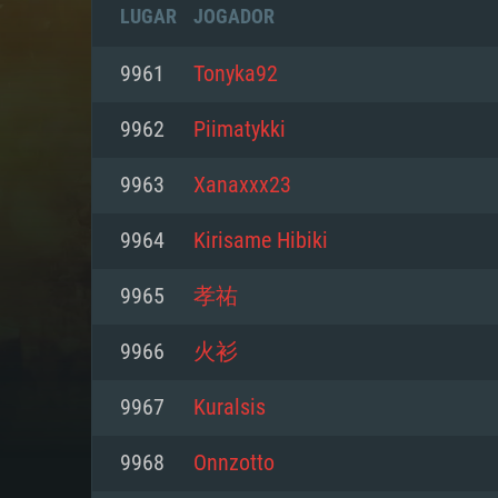
LUGAR
JOGADOR
9961
Tonyka92
9962
Piimatykki
9963
Xanaxxx23
9964
Kirisame Hibiki
9965
孝祐
9966
火衫
REQUE
9967
Kuralsis
9968
Onnzotto
PC