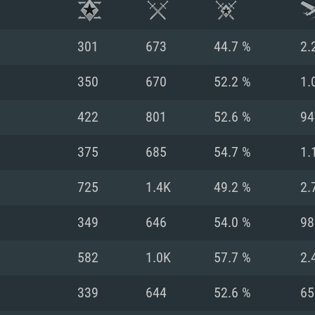
301
673
44.7 %
2.
350
670
52.2 %
1.
422
801
52.6 %
94
375
685
54.7 %
1.
725
1.4K
49.2 %
2.
349
646
54.0 %
98
RIMENTOS DE S
582
1.0K
57.7 %
2.
339
644
52.6 %
65
MAC