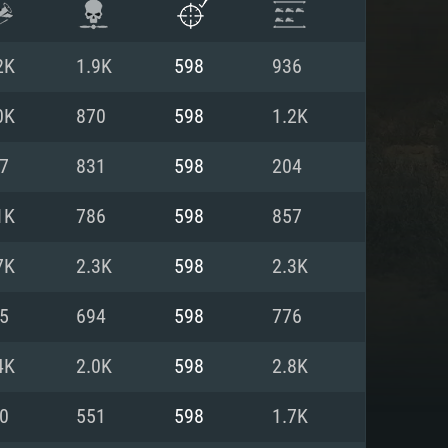
2K
1.9K
598
936
0K
870
598
1.2K
7
831
598
204
1K
786
598
857
7K
2.3K
598
2.3K
5
694
598
776
ISTEMA
4K
2.0K
598
2.8K
0
551
598
1.7K
Linux