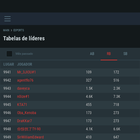
MAIN
ESPORTS
Tabelas de líderes
AB
RB
SB
Mês passado
LUGAR
JOGADOR
9941
Mr_3JlOU#1
109
172
9942
agentflo76
327
516
REQUERIMENTOS DE SISTEMA
9943
daveyca
1.5K
2.3K
9944
n0ize#1
4.6K
7.3K
PC
MAC
9945
KTA71
455
718
Linux
9946
Oba_Kenoba
173
273
Mínimo
Mínimo
Mínimo
9947
DraKKar7
173
273
Sistema Operativo: Windows 10 (64 bit)
Sistema Operativo: Mac OS Big Sur 11.0 ou versão mais recente
Sistema Operativo: Distribuições mais modernas do Linux de 64bit
9948
你惊扰了TY-90
4.1K
6.6K
9949
SirWilliamEdward
410
647
Processador: Dual-Core 2.2 GHz
Processador: Core i5 2.2GHz mínimo (Intel Xeon não suportado)
Processador: Dual-Core 2.4 GHz