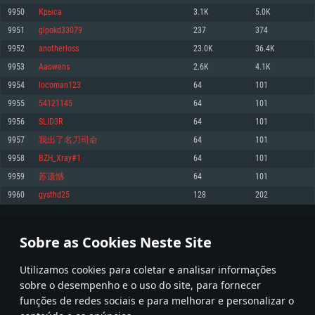
9950
Крыса
3.1K
5.0K
Memória: 4GB
Memória: 6 GB
Memória: 4 GB
9951
glpokd33079
237
374
Placa Gráfica: Placa com DirectX 11: AMD Radeon 77XX / NVIDIA GeForce
Placa Gráfica: Intel Iris Pro 5200 (Mac), equivalentes AMD/Nvidia para Mac.
Placa Gráfica: NVIDIA 660 com os drivers mais recentes (não mais de 6
GTX 660. Resolução mínima suportada: 720p
Resolução mínima suportada: 720p com suporte Metal.
meses) / equivalentes AMD com os drivers mais recentes com suporte
9952
anоtherloss
23.0K
36.4K
Vulkan (não mais de 6 meses); Resolução mínima suportada: 720p.
Network: Internet de banda larga.
Network: Internet de banda larga.
9953
Aaowens
2.6K
4.1K
Network: Internet de banda larga.
Disco: 23,1 GB
Disco: 21,5 GB
9954
locoman123
64
101
Disco: 21,5 GB
9955
54121145
64
101
Recomendado
Recomendado
Recomendado
9956
SLID3R
64
101
Sistema Operativo: Windows 10/11 (64 bit)
Sistema Operativo: Mac OS Big Sur 11.0 ou versão mais recente
Sistema Operativo: Ubuntu 20.04 64bit
9957
我出了名刀司命
64
101
Processador: Intel Core i5, Ryzen 5 3600 ou superior
Processador: Core i7 (Intel Xeon não suportado)
9958
BZH_Xray#1
64
101
Processador: Intel Core i7
Memória: 16 GB ou mais
Memória: 8 GB
9959
苏遗憾
64
101
Memória: 16 GB
Placa Gráfica: Placa com DirectX 11 ou superior; Nvidia GeForce 1060 ou
Placa Gráfica: Radeon Vega II ou superior com suporte Metal.
9960
gysthd25
128
202
superior, Radeon RX 570 ou superior
Placa Gráfica: NVIDIA 1060 com os drivers mais recentes (não mais de 6
Network: Internet de banda larga.
meses) / equivalentes AMD (Radeon RX 570) com os drivers mais recentes
Network: Internet de banda larga.
(não mais de 6 meses) com suporte Vulkan.
Disco: 60,2 GB
497
498
499
598
Disco: 75,9 GB
Network: Internet de banda larga.
Sobre as Cookies Neste Site
Disco: 60,2 GB
* Tabela atualiza uma vez por dia
Utilizamos cookies para coletar e analisar informações
sobre o desempenho e o uso do site, para fornecer
funções de redes sociais e para melhorar e personalizar o