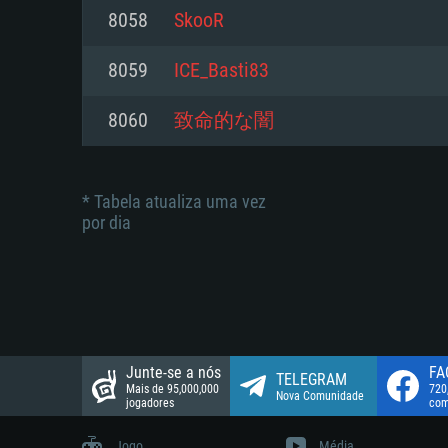
suportada: 720p.
Disco: 23,1 GB
8058
SkooR
Network: Internet de banda larga
Network: Internet de banda larga
8059
ICE_Basti83
Disco: 21,5 GB
Disco: 21,5 GB
8060
致命的な闇
* Tabela atualiza uma vez
por dia
Junte-se a nós
FA
TELEGRAM
Mais de 95,000,000
720
Nova Comunidade
jogadores
com
Jogo
Média