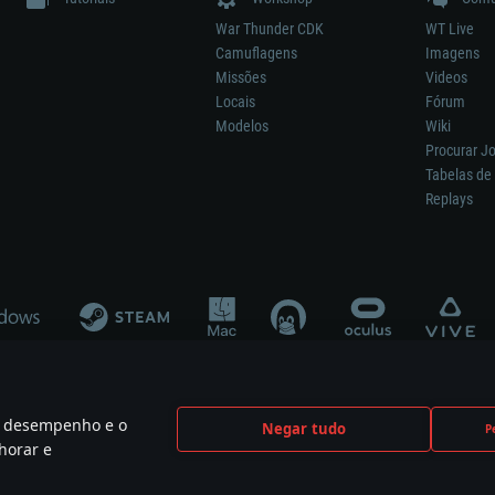
War Thunder CDK
WT Live
Camuflagens
Imagens
Missões
Videos
Locais
Fórum
Modelos
Wiki
Procurar J
Tabelas de 
Replays
 o desempenho e o
Negar tudo
P
ão significa participação no desenvolvimento, patrocínio ou aval do respetivo co
horar e
mes are the property of their respective owners.
Política de Privacidade