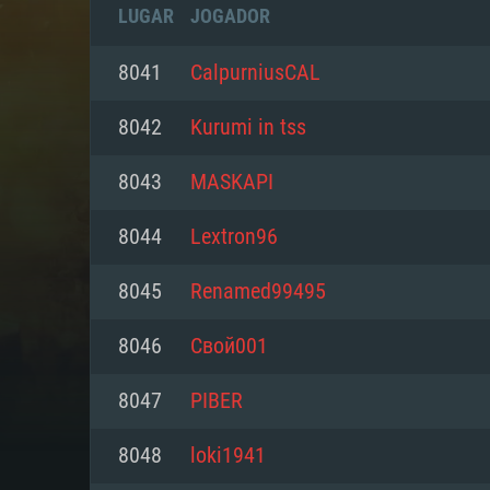
LUGAR
JOGADOR
8041
CalpurniusCAL
8042
Kurumi in tss
8043
MASKAPI
8044
Lextron96
8045
Renamed99495
8046
Свой001
REQUE
8047
PIBER
8048
loki1941
PC