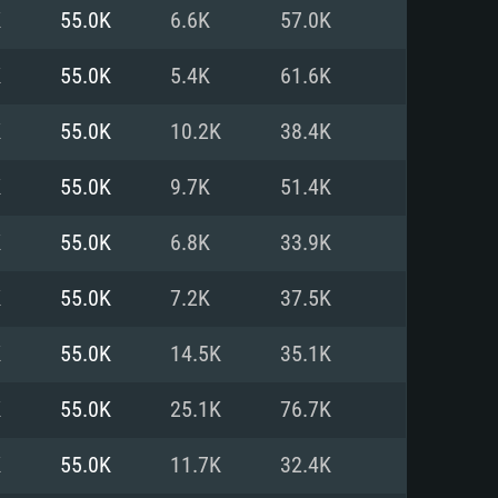
K
55.0K
6.6K
57.0K
o
o
o
K
55.0K
5.4K
61.6K
K
55.0K
10.2K
38.4K
: Windows 10/11 (64 bit)
: Mac OS Big Sur 11.0 ou versão
: Ubuntu 20.04 64bit
K
55.0K
9.7K
51.4K
 Core i5, Ryzen 5 3600 ou
 Core i7
 i7 (Intel Xeon não suportado)
K
55.0K
6.8K
33.9K
K
55.0K
7.2K
37.5K
u mais
IDIA 1060 com os drivers mais
K
55.0K
14.5K
35.1K
ca com DirectX 11 ou superior;
deon Vega II ou superior com
s de 6 meses) / equivalentes
60 ou superior, Radeon RX 570
70) com os drivers mais
K
55.0K
25.1K
76.7K
is de 6 meses) com suporte
de banda larga.
K
55.0K
11.7K
32.4K
de banda larga.