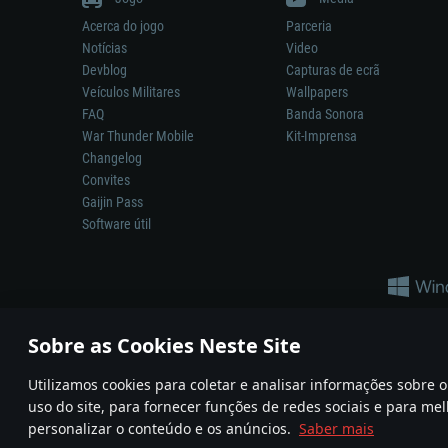
Acerca do jogo
Parceria
Notícias
Video
Devblog
Capturas de ecrã
Veículos Militares
Wallpapers
FAQ
Banda Sonora
War Thunder Mobile
Kit-Imprensa
Changelog
Convites
Gaijin Pass
Software útil
Sobre as Cookies Neste Site
Utilizamos cookies para coletar e analisar informações sobre
A reprodução de qualquer sistema de armas ou veículo neste jogo n
uso do site, para fornecer funções de redes sociais e para mel
© 2011—2026 Gaijin Games Kft. All trademarks, logos and brand na
personalizar o conteúdo e os anúncios.
Saber mais
Termos e condições
Termos de Serviço