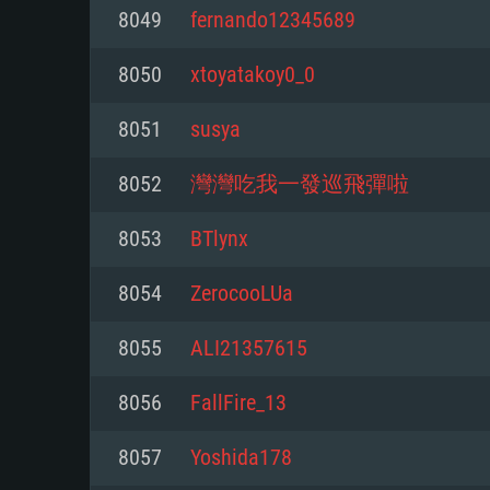
8049
fernando12345689
Mínimo
Mínimo
Mínimo
8050
xtoyatakoy0_0
8051
susya
Sistema Operativo: Windows 10 (
Sistema Operativo: Mac OS Big S
Sistema Operativo: Distribuiçõ
mais recente
do Linux de 64bit
8052
灣灣吃我一發巡飛彈啦
Processador: Dual-Core 2.2 GHz
Processador: Core i5 2.2GHz mí
Processador: Dual-Core 2.4 GHz
8053
BTlynx
Memória: 4GB
não suportado)
8054
ZerocooLUa
Memória: 4 GB
Placa Gráfica: Placa com Direc
Memória: 6 GB
8055
ALI21357615
77XX / NVIDIA GeForce GTX 660
Placa Gráfica: NVIDIA 660 com o
mínima suportada: 720p
Placa Gráfica: Intel Iris Pro 5200
recentes (não mais de 6 meses) 
8056
FallFire_13
equivalentes AMD/Nvidia para 
AMD com os drivers mais recen
Network: Internet de banda larga
mínima suportada: 720p com su
Vulkan (não mais de 6 meses); 
8057
Yoshida178