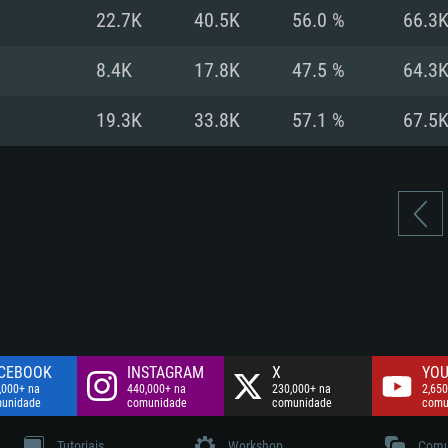
Disco: 60,2 GB
22.7K
40.5K
56.0 %
66.3
.
Network: Internet 
Disco: 75,9 GB
.
8.4K
17.8K
47.5 %
64.3
Disco: 60,2 GB
19.3K
33.8K
57.1 %
67.5
CEBOOK
INSTAGRAM
X
YOU
,000+ na
440,000+ na
230,000+ na
2,650
unidade
comunidade
comunidade
comu
Tutoriais
Workshop
Comu