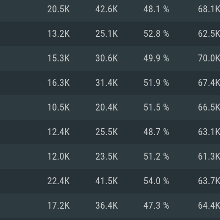
20.5K
42.6K
48.1 %
68.1
Recomendad
Recomendad
Recomendad
13.2K
25.1K
52.8 %
62.5
15.3K
30.6K
49.9 %
70.0
64 bit)
ur 11.0 ou versão
es mais modernas
Sistema Operativo
Sistema Operativo
Sistema Operativo
mais recente
16.3K
31.4K
51.9 %
67.4
Processador: Intel
Processador: Intel
nimo (Intel Xeon
superior
Processador: Core
10.5K
20.4K
51.5 %
66.5
Memória: 16 GB
12.4K
25.5K
48.7 %
63.1
Memória: 16 GB o
Memória: 8 GB
tX 11: AMD Radeon
Placa Gráfica: NV
12.0K
23.5K
51.2 %
61.3
. Resolução
s drivers mais
Placa Gráfica: Pla
Placa Gráfica: Ra
recentes (não mai
 (Mac),
/ equivalentes
Nvidia GeForce 10
suporte Metal.
AMD (Radeon RX 5
22.4K
41.5K
54.0 %
63.7
Mac. Resolução
tes com suporte
ou superior
recentes (não ma
.
Network: Internet 
porte Metal.
Resolução mínima
Vulkan.
17.2K
36.4K
47.3 %
64.4
Network: Internet 