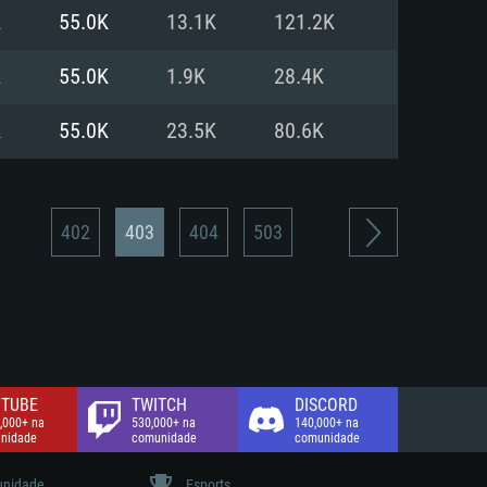
K
55.0K
13.1K
121.2K
de banda larga.
K
55.0K
1.9K
28.4K
K
55.0K
23.5K
80.6K
402
403
404
503
TUBE
TWITCH
DISCORD
,000+ na
530,000+ na
140,000+ na
nidade
comunidade
comunidade
nidade
Esports