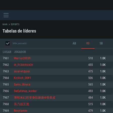
MAIN
ESPORTS
Tabelas de líderes
AB
RB
SB
Mês passado
LUGAR
JOGADOR
7961
Warrior20039
518
1.0K
7962
dr_fri3dchick3n
455
1.0K
REQUERIMENTOS DE SISTEMA
7963
snial-wt@psn
475
1.0K
7964
Kirillich_08#1
506
1.0K
PC
MAC
7965
Samo_Ubiyca
565
1.0K
Linux
7966
SwEatshop_worker
493
1.0K
Mínimo
Mínimo
Mínimo
7967
薄熙来幻想变身彭麻麻4i香蕉皮
484
1.0K
Sistema Operativo: Windows 10 (64 bit)
Sistema Operativo: Mac OS Big Sur 11.0 ou versão mais recente
Sistema Operativo: Distribuições mais modernas do Linux de 64bit
7968
吾乃战五渣
515
1.0K
7969
Renytamen
479
1.0K
Processador: Dual-Core 2.2 GHz
Processador: Core i5 2.2GHz mínimo (Intel Xeon não suportado)
Processador: Dual-Core 2.4 GHz