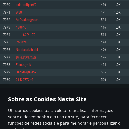
7970
solareclipse#2
480
1.0K
Memória: 4GB
Memória: 6 GB
Memória: 4 GB
7971
WS0
471
1.0K
Placa Gráfica: Placa com DirectX 11: AMD Radeon 77XX / NVIDIA GeForce
Placa Gráfica: Intel Iris Pro 5200 (Mac), equivalentes AMD/Nvidia para Mac.
Placa Gráfica: NVIDIA 660 com os drivers mais recentes (não mais de 6
GTX 660. Resolução mínima suportada: 720p
Resolução mínima suportada: 720p com suporte Metal.
meses) / equivalentes AMD com os drivers mais recentes com suporte
7972
MrQuakerg@psn
524
1.0K
Vulkan (não mais de 6 meses); Resolução mínima suportada: 720p.
Network: Internet de banda larga.
Network: Internet de banda larga.
7973
430046
446
1.0K
Network: Internet de banda larga.
Disco: 23,1 GB
Disco: 21,5 GB
7974
_____SCP_173____
544
1.0K
Disco: 21,5 GB
7975
CA0429
474
1.0K
Recomendado
Recomendado
Recomendado
7976
Nordisoakshield
499
1.0K
Sistema Operativo: Windows 10/11 (64 bit)
Sistema Operativo: Mac OS Big Sur 11.0 ou versão mais recente
Sistema Operativo: Ubuntu 20.04 64bit
7977
孤独的根号叁
496
1.0K
Processador: Intel Core i5, Ryzen 5 3600 ou superior
Processador: Core i7 (Intel Xeon não suportado)
7978
Femboy4ik_
464
1.0K
Processador: Intel Core i7
Memória: 16 GB ou mais
Memória: 8 GB
7979
Dерьмодемон
555
1.0K
Memória: 16 GB
Placa Gráfica: Placa com DirectX 11 ou superior; Nvidia GeForce 1060 ou
Placa Gráfica: Radeon Vega II ou superior com suporte Metal.
7980
2153077246
506
1.0K
superior, Radeon RX 570 ou superior
Placa Gráfica: NVIDIA 1060 com os drivers mais recentes (não mais de 6
Network: Internet de banda larga.
meses) / equivalentes AMD (Radeon RX 570) com os drivers mais recentes
Network: Internet de banda larga.
(não mais de 6 meses) com suporte Vulkan.
Disco: 60,2 GB
398
399
400
499
Disco: 75,9 GB
Network: Internet de banda larga.
Sobre as Cookies Neste Site
Disco: 60,2 GB
* Tabela atualiza uma vez por dia
Utilizamos cookies para coletar e analisar informações
sobre o desempenho e o uso do site, para fornecer
funções de redes sociais e para melhorar e personalizar o