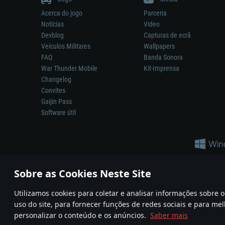
Acerca do jogo
Parceria
Notícias
Video
Devblog
Capturas de ecrã
Veículos Militares
Wallpapers
FAQ
Banda Sonora
War Thunder Mobile
Kit-Imprensa
Changelog
Convites
Gaijin Pass
Software útil
Sobre as Cookies Neste Site
Utilizamos cookies para coletar e analisar informações sobre
A reprodução de qualquer sistema de armas ou veículo neste jogo n
uso do site, para fornecer funções de redes sociais e para mel
© 2011—2026 Gaijin Games Kft. All trademarks, logos and brand na
personalizar o conteúdo e os anúncios.
Saber mais
Termos e condições
Termos de Serviço