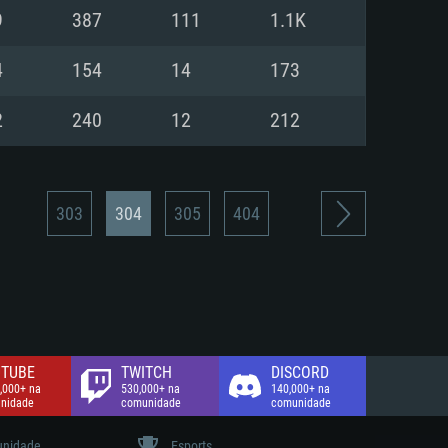
9
387
111
1.1K
de banda larga.
4
154
14
173
2
240
12
212
303
304
305
404
TUBE
TWITCH
DISCORD
,000+ na
530,000+ na
140,000+ na
nidade
comunidade
comunidade
nidade
Esports