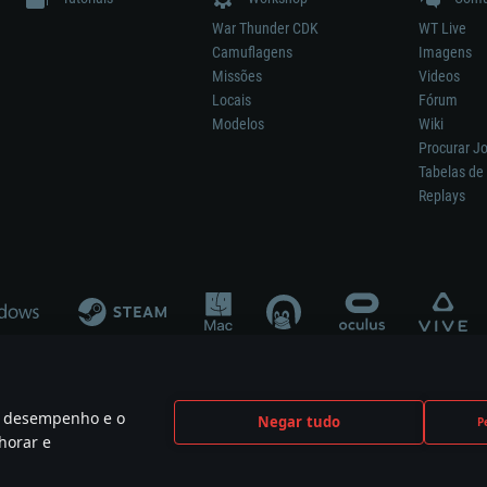
War Thunder CDK
WT Live
Camuflagens
Imagens
Missões
Videos
Locais
Fórum
Modelos
Wiki
Procurar J
Tabelas de 
Replays
 o desempenho e o
Negar tudo
P
ão significa participação no desenvolvimento, patrocínio ou aval do respetivo co
horar e
mes are the property of their respective owners.
Política de Privacidade