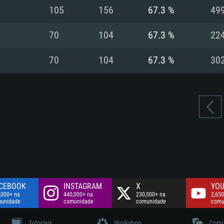
Disco: 60,2 GB
105
156
67.3 %
49
.
Network: Internet 
Disco: 75,9 GB
.
70
104
67.3 %
22
Disco: 60,2 GB
70
104
67.3 %
30
CEBOOK
INSTAGRAM
X
YOU
,000+ na
440,000+ na
230,000+ na
2,650
unidade
comunidade
comunidade
comu
Tutoriais
Workshop
Comu