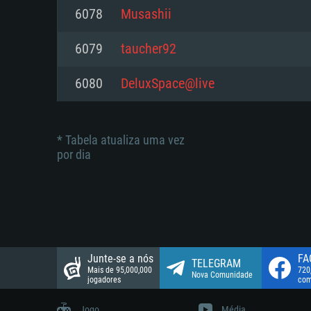
suportada: 720p.
Disco: 23,1 GB
6078
Musashii
Network: Internet de banda larga
Network: Internet de banda larga
6079
taucher92
Disco: 21,5 GB
Disco: 21,5 GB
6080
DeluxSpace@live
* Tabela atualiza uma vez
por dia
Junte-se a nós
FA
TELEGRAM
Mais de 95,000,000
720
Nova Comunidade
jogadores
com
Jogo
Média