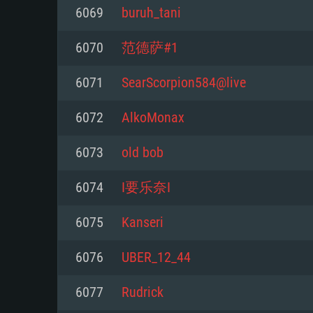
6069
buruh_tani
Mínimo
Mínimo
Mínimo
6070
范德萨#1
6071
SearScorpion584@live
Sistema Operativo: Windows 10 (
Sistema Operativo: Mac OS Big S
Sistema Operativo: Distribuiçõ
mais recente
do Linux de 64bit
6072
AlkoMonax
Processador: Dual-Core 2.2 GHz
Processador: Core i5 2.2GHz mí
Processador: Dual-Core 2.4 GHz
6073
old bob
Memória: 4GB
não suportado)
6074
I要乐奈I
Memória: 4 GB
Placa Gráfica: Placa com Direc
Memória: 6 GB
6075
Kanseri
77XX / NVIDIA GeForce GTX 660
Placa Gráfica: NVIDIA 660 com o
mínima suportada: 720p
Placa Gráfica: Intel Iris Pro 5200
recentes (não mais de 6 meses) 
6076
UBER_12_44
equivalentes AMD/Nvidia para 
AMD com os drivers mais recen
Network: Internet de banda larga
mínima suportada: 720p com su
Vulkan (não mais de 6 meses); 
6077
Rudrick