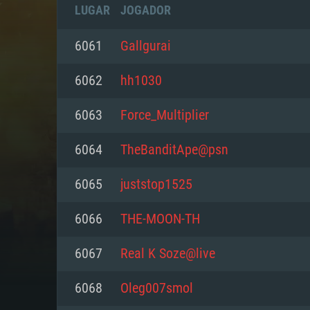
LUGAR
JOGADOR
6061
Gallgurai
6062
hh1030
6063
Force_Multiplier
6064
TheBanditApe@psn
6065
juststop1525
6066
THE-MOON-TH
REQUE
6067
Real K Soze@live
6068
Oleg007smol
PC