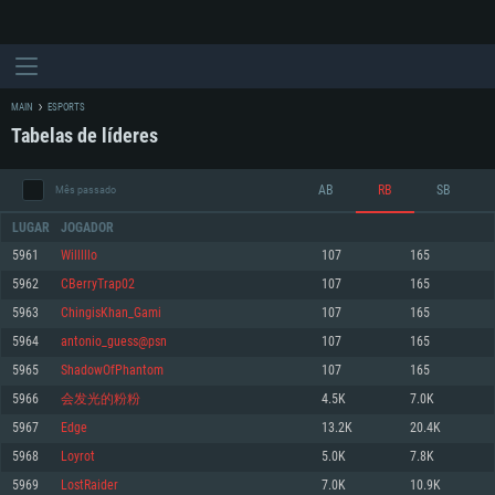
MAIN
ESPORTS
Tabelas de líderes
AB
RB
SB
Mês passado
LUGAR
JOGADOR
5961
Willlllo
107
165
5962
CBerryTrap02
107
165
REQUERIMENTOS DE SISTEMA
5963
ChingisKhan_Gami
107
165
5964
antonio_guess@psn
107
165
PC
MAC
5965
ShadowOfPhantom
107
165
Linux
5966
会发光的粉粉
4.5K
7.0K
Mínimo
Mínimo
Mínimo
5967
Еdge
13.2K
20.4K
Sistema Operativo: Windows 10 (64 bit)
Sistema Operativo: Mac OS Big Sur 11.0 ou versão mais recente
Sistema Operativo: Distribuições mais modernas do Linux de 64bit
5968
Loyrot
5.0K
7.8K
5969
LostRaider
7.0K
10.9K
Processador: Dual-Core 2.2 GHz
Processador: Core i5 2.2GHz mínimo (Intel Xeon não suportado)
Processador: Dual-Core 2.4 GHz