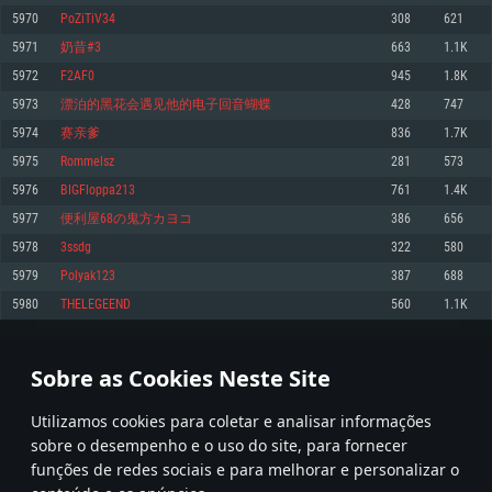
5970
PoZiTiV34
308
621
Memória: 4GB
Memória: 6 GB
Memória: 4 GB
5971
奶昔#3
663
1.1K
Placa Gráfica: Placa com DirectX 11: AMD Radeon 77XX / NVIDIA GeForce
Placa Gráfica: Intel Iris Pro 5200 (Mac), equivalentes AMD/Nvidia para Mac.
Placa Gráfica: NVIDIA 660 com os drivers mais recentes (não mais de 6
GTX 660. Resolução mínima suportada: 720p
Resolução mínima suportada: 720p com suporte Metal.
meses) / equivalentes AMD com os drivers mais recentes com suporte
5972
F2AF0
945
1.8K
Vulkan (não mais de 6 meses); Resolução mínima suportada: 720p.
Network: Internet de banda larga.
Network: Internet de banda larga.
5973
漂泊的黑花会遇见他的电子回音蝴蝶
428
747
Network: Internet de banda larga.
Disco: 23,1 GB
Disco: 21,5 GB
5974
赛亲爹
836
1.7K
Disco: 21,5 GB
5975
Rommelsz
281
573
Recomendado
Recomendado
Recomendado
5976
BIGFloppa213
761
1.4K
Sistema Operativo: Windows 10/11 (64 bit)
Sistema Operativo: Mac OS Big Sur 11.0 ou versão mais recente
Sistema Operativo: Ubuntu 20.04 64bit
5977
便利屋68の鬼方カヨコ
386
656
Processador: Intel Core i5, Ryzen 5 3600 ou superior
Processador: Core i7 (Intel Xeon não suportado)
5978
3ssdg
322
580
Processador: Intel Core i7
Memória: 16 GB ou mais
Memória: 8 GB
5979
Polyak123
387
688
Memória: 16 GB
Placa Gráfica: Placa com DirectX 11 ou superior; Nvidia GeForce 1060 ou
Placa Gráfica: Radeon Vega II ou superior com suporte Metal.
5980
THELEGEEND
560
1.1K
superior, Radeon RX 570 ou superior
Placa Gráfica: NVIDIA 1060 com os drivers mais recentes (não mais de 6
Network: Internet de banda larga.
meses) / equivalentes AMD (Radeon RX 570) com os drivers mais recentes
Network: Internet de banda larga.
(não mais de 6 meses) com suporte Vulkan.
Disco: 60,2 GB
298
299
300
399
Disco: 75,9 GB
Network: Internet de banda larga.
Sobre as Cookies Neste Site
Disco: 60,2 GB
* Tabela atualiza uma vez por dia
Utilizamos cookies para coletar e analisar informações
sobre o desempenho e o uso do site, para fornecer
funções de redes sociais e para melhorar e personalizar o