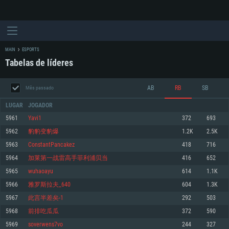
MAIN
ESPORTS
Tabelas de líderes
AB
RB
SB
Mês passado
LUGAR
JOGADOR
5961
Yavi1
372
693
5962
豹豹变豹爆
1.2K
2.5K
REQUERIMENTOS DE SISTEMA
5963
ConstantPancakez
418
716
5964
加莱第一战雷高手菲利浦贝当
416
652
PC
MAC
5965
wuhaoayu
614
1.1K
Linux
5966
雅罗斯拉夫_640
604
1.3K
Mínimo
Mínimo
Mínimo
5967
此言半差矣-1
292
503
Sistema Operativo: Windows 10 (64 bit)
Sistema Operativo: Mac OS Big Sur 11.0 ou versão mais recente
Sistema Operativo: Distribuições mais modernas do Linux de 64bit
5968
前排吃瓜瓜
372
590
5969
soverwens7vo
244
327
Processador: Dual-Core 2.2 GHz
Processador: Core i5 2.2GHz mínimo (Intel Xeon não suportado)
Processador: Dual-Core 2.4 GHz