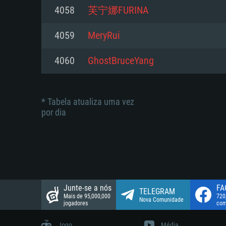
suportada: 720p.
Disco: 23,1 GB
4058
芙宁娜FURINA
Network: Internet de banda larga
Network: Internet de banda larga
4059
MeryRui
Disco: 21,5 GB
Disco: 21,5 GB
4060
GhostBruceYang
* Tabela atualiza uma vez
por dia
Junte-se a nós
FA
TELEGRAM
Mais de 95,000,000
720
Nova Comunidade
jogadores
com
Jogo
Média