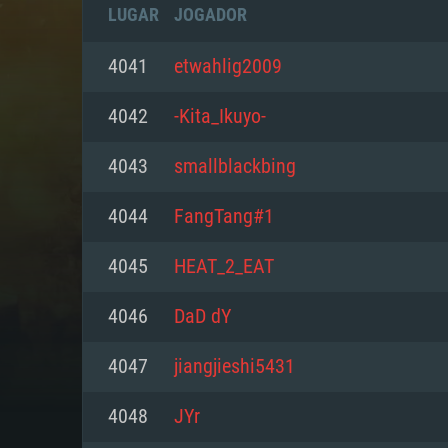
LUGAR
JOGADOR
4041
etwahlig2009
4042
-Kita_Ikuyo-
4043
smallblackbing
4044
FangTang#1
4045
HEAT_2_EAT
4046
DaD dY
REQUE
4047
jiangjieshi5431
4048
JYr
PC