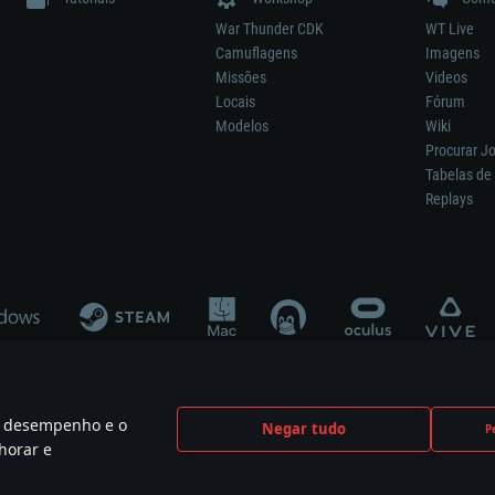
War Thunder CDK
WT Live
Camuflagens
Imagens
Missões
Videos
Locais
Fórum
Modelos
Wiki
Procurar J
Tabelas de 
Replays
 o desempenho e o
Negar tudo
P
ão significa participação no desenvolvimento, patrocínio ou aval do respetivo co
horar e
mes are the property of their respective owners.
Política de Privacidade