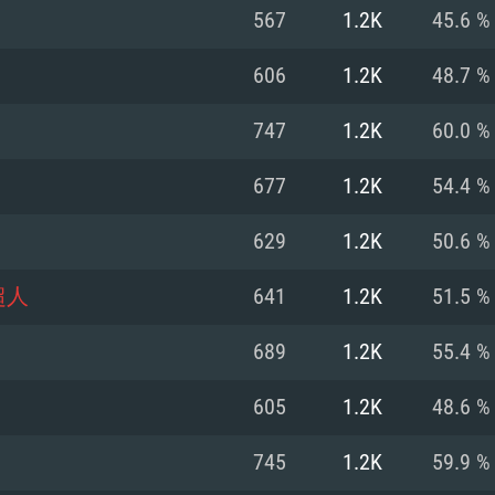
567
1.2K
45.6 %
Recomendad
Recomendad
Recomendad
606
1.2K
48.7 %
747
1.2K
60.0 %
64 bit)
ur 11.0 ou versão
es mais modernas
Sistema Operativo
Sistema Operativo
Sistema Operativo
mais recente
677
1.2K
54.4 %
Processador: Intel
Processador: Intel
nimo (Intel Xeon
superior
Processador: Core
629
1.2K
50.6 %
Memória: 16 GB
超人
641
1.2K
51.5 %
Memória: 16 GB o
Memória: 8 GB
tX 11: AMD Radeon
Placa Gráfica: NV
689
1.2K
55.4 %
. Resolução
s drivers mais
Placa Gráfica: Pla
Placa Gráfica: Ra
recentes (não mai
 (Mac),
/ equivalentes
Nvidia GeForce 10
suporte Metal.
AMD (Radeon RX 5
605
1.2K
48.6 %
Mac. Resolução
tes com suporte
ou superior
recentes (não ma
.
Network: Internet 
porte Metal.
Resolução mínima
Vulkan.
745
1.2K
59.9 %
Network: Internet 