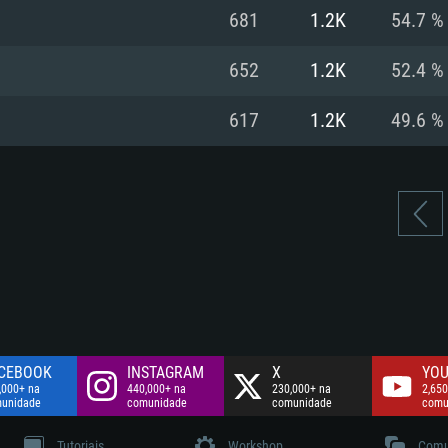
Disco: 60,2 GB
681
1.2K
54.7 %
.
Network: Internet 
Disco: 75,9 GB
.
652
1.2K
52.4 %
Disco: 60,2 GB
617
1.2K
49.6 %
CEBOOK
INSTAGRAM
X
YOU
,000+ na
440,000+ na
230,000+ na
2,650
unidade
comunidade
comunidade
comu
Tutoriais
Workshop
Comu