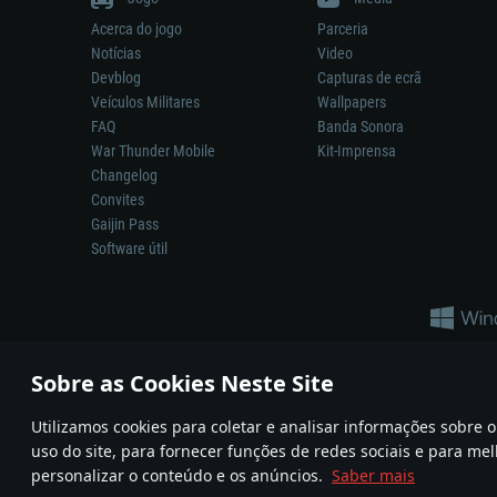
Acerca do jogo
Parceria
Notícias
Video
Devblog
Capturas de ecrã
Veículos Militares
Wallpapers
FAQ
Banda Sonora
War Thunder Mobile
Kit-Imprensa
Changelog
Convites
Gaijin Pass
Software útil
Sobre as Cookies Neste Site
Utilizamos cookies para coletar e analisar informações sobre
A reprodução de qualquer sistema de armas ou veículo neste jogo n
uso do site, para fornecer funções de redes sociais e para mel
© 2011—2026 Gaijin Games Kft. All trademarks, logos and brand na
personalizar o conteúdo e os anúncios.
Saber mais
Termos e condições
Termos de Serviço