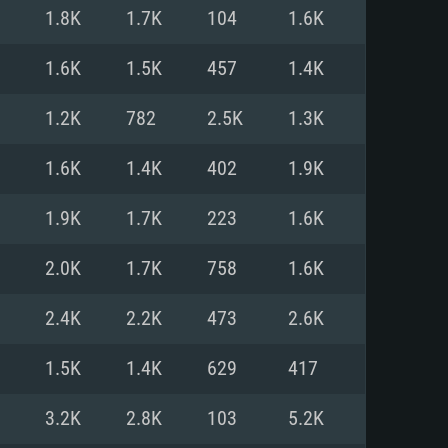
1.8K
1.7K
104
1.6K
o
o
o
1.6K
1.5K
457
1.4K
1.2K
782
2.5K
1.3K
: Windows 10/11 (64 bit)
: Mac OS Big Sur 11.0 ou versão
: Ubuntu 20.04 64bit
1.6K
1.4K
402
1.9K
 Core i5, Ryzen 5 3600 ou
 Core i7
 i7 (Intel Xeon não suportado)
1.9K
1.7K
223
1.6K
2.0K
1.7K
758
1.6K
u mais
IDIA 1060 com os drivers mais
2.4K
2.2K
473
2.6K
ca com DirectX 11 ou superior;
deon Vega II ou superior com
s de 6 meses) / equivalentes
60 ou superior, Radeon RX 570
70) com os drivers mais
1.5K
1.4K
629
417
is de 6 meses) com suporte
de banda larga.
3.2K
2.8K
103
5.2K
de banda larga.