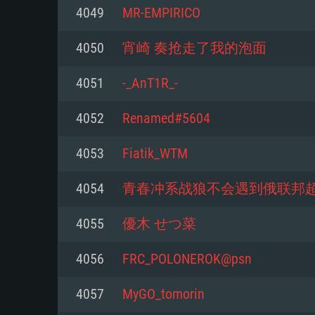
4049
MR-EMPIRICO
Mínimo
Mínimo
Mínimo
4050
宵崎 奏抢走了我的泡面
4051
-_AnT1R_-
Sistema Operativo: Windows 10 (
Sistema Operativo: Mac OS Big S
Sistema Operativo: Distribuiçõ
mais recente
do Linux de 64bit
4052
Renamed#5604
Processador: Dual-Core 2.2 GHz
Processador: Core i5 2.2GHz mí
Processador: Dual-Core 2.4 GHz
4053
Fiatik_WTM
Memória: 4GB
não suportado)
4054
青春冲系战狼不会遇到俄联邦
Memória: 4 GB
Placa Gráfica: Placa com Direc
Memória: 6 GB
4055
優木 せつ菜
77XX / NVIDIA GeForce GTX 660
Placa Gráfica: NVIDIA 660 com o
mínima suportada: 720p
Placa Gráfica: Intel Iris Pro 5200
recentes (não mais de 6 meses) 
4056
FRC_POLONEROK@psn
equivalentes AMD/Nvidia para 
AMD com os drivers mais recen
Network: Internet de banda larga
mínima suportada: 720p com su
Vulkan (não mais de 6 meses); 
4057
MyGO_tomorin