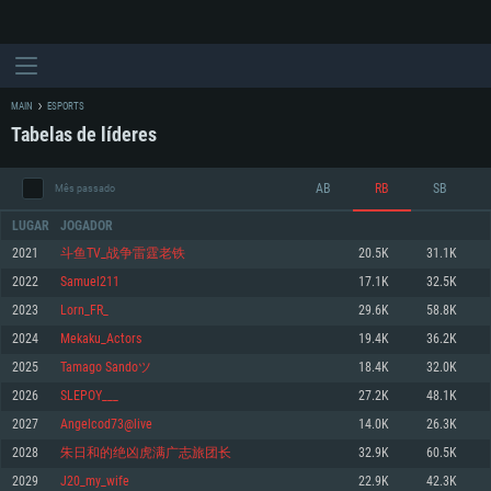
MAIN
ESPORTS
Tabelas de líderes
AB
RB
SB
Mês passado
LUGAR
JOGADOR
2021
斗鱼TV_战争雷霆老铁
20.5K
31.1K
2022
Samuel211
17.1K
32.5K
REQUERIMENTOS DE SISTEMA
2023
Lorn_FR_
29.6K
58.8K
2024
Mekaku_Actors
19.4K
36.2K
PC
MAC
2025
Tamago Sandoツ
18.4K
32.0K
Linux
2026
SLEPOY___
27.2K
48.1K
Mínimo
Mínimo
Mínimo
2027
Angelcod73@live
14.0K
26.3K
Sistema Operativo: Windows 10 (64 bit)
Sistema Operativo: Mac OS Big Sur 11.0 ou versão mais recente
Sistema Operativo: Distribuições mais modernas do Linux de 64bit
2028
朱日和的绝凶虎满广志旅团长
32.9K
60.5K
2029
J20_my_wife
22.9K
42.3K
Processador: Dual-Core 2.2 GHz
Processador: Core i5 2.2GHz mínimo (Intel Xeon não suportado)
Processador: Dual-Core 2.4 GHz