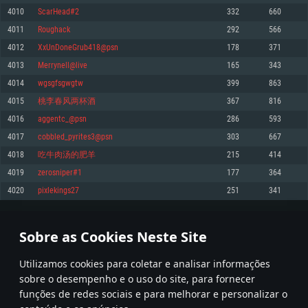
4010
ScarHead#2
332
660
Memória: 4GB
Memória: 6 GB
Memória: 4 GB
4011
Roughack
292
566
Placa Gráfica: Placa com DirectX 11: AMD Radeon 77XX / NVIDIA GeForce
Placa Gráfica: Intel Iris Pro 5200 (Mac), equivalentes AMD/Nvidia para Mac.
Placa Gráfica: NVIDIA 660 com os drivers mais recentes (não mais de 6
GTX 660. Resolução mínima suportada: 720p
Resolução mínima suportada: 720p com suporte Metal.
meses) / equivalentes AMD com os drivers mais recentes com suporte
4012
XxUnDoneGrub418@psn
178
371
Vulkan (não mais de 6 meses); Resolução mínima suportada: 720p.
Network: Internet de banda larga.
Network: Internet de banda larga.
4013
Merrynell@live
165
343
Network: Internet de banda larga.
Disco: 23,1 GB
Disco: 21,5 GB
4014
wgsgfsgwgtw
399
863
Disco: 21,5 GB
4015
桃李春风两杯酒
367
816
Recomendado
Recomendado
Recomendado
4016
aggentc_@psn
286
593
Sistema Operativo: Windows 10/11 (64 bit)
Sistema Operativo: Mac OS Big Sur 11.0 ou versão mais recente
Sistema Operativo: Ubuntu 20.04 64bit
4017
cobbled_pyrites3@psn
303
667
Processador: Intel Core i5, Ryzen 5 3600 ou superior
Processador: Core i7 (Intel Xeon não suportado)
4018
吃牛肉汤的肥羊
215
414
Processador: Intel Core i7
Memória: 16 GB ou mais
Memória: 8 GB
4019
zerosniper#1
177
364
Memória: 16 GB
Placa Gráfica: Placa com DirectX 11 ou superior; Nvidia GeForce 1060 ou
Placa Gráfica: Radeon Vega II ou superior com suporte Metal.
4020
pixlekings27
251
341
superior, Radeon RX 570 ou superior
Placa Gráfica: NVIDIA 1060 com os drivers mais recentes (não mais de 6
Network: Internet de banda larga.
meses) / equivalentes AMD (Radeon RX 570) com os drivers mais recentes
Network: Internet de banda larga.
(não mais de 6 meses) com suporte Vulkan.
Disco: 60,2 GB
200
201
202
301
Disco: 75,9 GB
Network: Internet de banda larga.
Sobre as Cookies Neste Site
Disco: 60,2 GB
* Tabela atualiza uma vez por dia
Utilizamos cookies para coletar e analisar informações
sobre o desempenho e o uso do site, para fornecer
funções de redes sociais e para melhorar e personalizar o