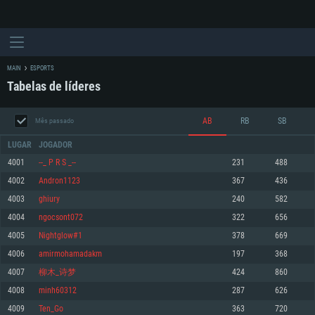
MAIN
ESPORTS
Tabelas de líderes
AB
RB
SB
Mês passado
LUGAR
JOGADOR
4001
--_ P R S _--
231
488
4002
Andron1123
367
436
REQUERIMENTOS DE SISTEMA
4003
ghiury
240
582
4004
ngocsont072
322
656
PC
MAC
4005
Nightglow#1
378
669
Linux
4006
amirmohamadakm
197
368
Mínimo
Mínimo
Mínimo
4007
柳木_诗梦
424
860
Sistema Operativo: Windows 10 (64 bit)
Sistema Operativo: Mac OS Big Sur 11.0 ou versão mais recente
Sistema Operativo: Distribuições mais modernas do Linux de 64bit
4008
minh60312
287
626
4009
Ten_Go
363
720
Processador: Dual-Core 2.2 GHz
Processador: Core i5 2.2GHz mínimo (Intel Xeon não suportado)
Processador: Dual-Core 2.4 GHz