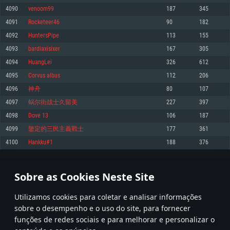
4090
venoom99
187
345
Memória: 4GB
Memória: 6 GB
Memória: 4 GB
4091
Rocketeer46
90
182
Placa Gráfica: Placa com DirectX 11: AMD Radeon 77XX / NVIDIA GeForce
Placa Gráfica: Intel Iris Pro 5200 (Mac), equivalentes AMD/Nvidia para Mac.
Placa Gráfica: NVIDIA 660 com os drivers mais recentes (não mais de 6
GTX 660. Resolução mínima suportada: 720p
Resolução mínima suportada: 720p com suporte Metal.
meses) / equivalentes AMD com os drivers mais recentes com suporte
4092
HuntersPipe
113
155
Vulkan (não mais de 6 meses); Resolução mínima suportada: 720p.
Network: Internet de banda larga.
Network: Internet de banda larga.
4093
bardiaxisixer
167
305
Network: Internet de banda larga.
Disco: 23,1 GB
Disco: 21,5 GB
4094
HuangLei
326
612
Disco: 21,5 GB
4095
Corvus albus
112
206
Recomendado
Recomendado
Recomendado
4096
神舟
80
107
Sistema Operativo: Windows 10/11 (64 bit)
Sistema Operativo: Mac OS Big Sur 11.0 ou versão mais recente
Sistema Operativo: Ubuntu 20.04 64bit
4097
蜗尔街战士久留美
227
397
Processador: Intel Core i5, Ryzen 5 3600 ou superior
Processador: Core i7 (Intel Xeon não suportado)
4098
Dove 13
106
187
Processador: Intel Core i7
Memória: 16 GB ou mais
Memória: 8 GB
4099
鑒定的三民主義戰士
177
361
Memória: 16 GB
Placa Gráfica: Placa com DirectX 11 ou superior; Nvidia GeForce 1060 ou
Placa Gráfica: Radeon Vega II ou superior com suporte Metal.
4100
Hankku#1
188
376
superior, Radeon RX 570 ou superior
Placa Gráfica: NVIDIA 1060 com os drivers mais recentes (não mais de 6
Network: Internet de banda larga.
meses) / equivalentes AMD (Radeon RX 570) com os drivers mais recentes
Network: Internet de banda larga.
(não mais de 6 meses) com suporte Vulkan.
Disco: 60,2 GB
204
205
206
305
Disco: 75,9 GB
Network: Internet de banda larga.
Sobre as Cookies Neste Site
Disco: 60,2 GB
* Tabela atualiza uma vez por dia
Utilizamos cookies para coletar e analisar informações
sobre o desempenho e o uso do site, para fornecer
funções de redes sociais e para melhorar e personalizar o