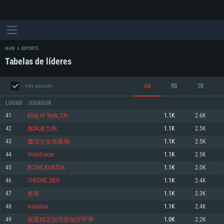
MAIN
ESPORTS
Tabelas de líderes
AB
RB
SB
Mês passado
LUGAR
JOGADOR
41
King of Tank_CN
1.1K
2.6K
42
御风逝九秋
1.1K
2.5K
REQUERIMENTOS DE SISTEMA
43
魔法少女张翼德-
1.1K
2.5K
44
Violetreize
1.1K
2.5K
PC
MAC
45
BCEM_KABZDA
1.1K
2.0K
Linux
46
THEONE_NEO
1.1K
2.4K
Mínimo
Mínimo
Mínimo
47
爸爸
1.1K
2.3K
Sistema Operativo: Windows 10 (64 bit)
Sistema Operativo: Mac OS Big Sur 11.0 ou versão mais recente
Sistema Operativo: Distribuições mais modernas do Linux de 64bit
48
huhaihai
1.1K
2.4K
49
尾翼稳定脱壳贫铀穿甲弹
1.0K
2.2K
Processador: Dual-Core 2.2 GHz
Processador: Core i5 2.2GHz mínimo (Intel Xeon não suportado)
Processador: Dual-Core 2.4 GHz