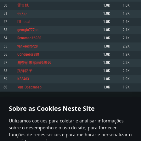
50
霍青娥
1.0K
1.0K
Memória: 4GB
Memória: 6 GB
Memória: 4 GB
51
-杬杬-
1.0K
1.7K
Placa Gráfica: Placa com DirectX 11: AMD Radeon 77XX / NVIDIA GeForce
Placa Gráfica: Intel Iris Pro 5200 (Mac), equivalentes AMD/Nvidia para Mac.
Placa Gráfica: NVIDIA 660 com os drivers mais recentes (não mais de 6
GTX 660. Resolução mínima suportada: 720p
Resolução mínima suportada: 720p com suporte Metal.
meses) / equivalentes AMD com os drivers mais recentes com suporte
52
l1ttlecat
1.0K
1.6K
Vulkan (não mais de 6 meses); Resolução mínima suportada: 720p.
Network: Internet de banda larga.
Network: Internet de banda larga.
53
georgia777poti
1.0K
2.1K
Network: Internet de banda larga.
Disco: 23,1 GB
Disco: 21,5 GB
54
Renamed#6980
1.0K
2.1K
Disco: 21,5 GB
55
yankeesfor28
1.0K
2.2K
Recomendado
Recomendado
Recomendado
56
Conqueror888
1.0K
1.9K
Sistema Operativo: Windows 10/11 (64 bit)
Sistema Operativo: Mac OS Big Sur 11.0 ou versão mais recente
Sistema Operativo: Ubuntu 20.04 64bit
57
無奈朝来寒雨晚来风
1.0K
2.2K
Processador: Intel Core i5, Ryzen 5 3600 ou superior
Processador: Core i7 (Intel Xeon não suportado)
58
跳弹奶子
1.0K
2.2K
Processador: Intel Core i7
Memória: 16 GB ou mais
Memória: 8 GB
59
K88463
1.0K
1.9K
Memória: 16 GB
Placa Gráfica: Placa com DirectX 11 ou superior; Nvidia GeForce 1060 ou
Placa Gráfica: Radeon Vega II ou superior com suporte Metal.
60
Уша Оберхабер
1.0K
1.9K
superior, Radeon RX 570 ou superior
Placa Gráfica: NVIDIA 1060 com os drivers mais recentes (não mais de 6
Network: Internet de banda larga.
meses) / equivalentes AMD (Radeon RX 570) com os drivers mais recentes
Network: Internet de banda larga.
(não mais de 6 meses) com suporte Vulkan.
Disco: 60,2 GB
2
3
4
103
Disco: 75,9 GB
Network: Internet de banda larga.
Sobre as Cookies Neste Site
Disco: 60,2 GB
* Tabela atualiza uma vez por dia
Utilizamos cookies para coletar e analisar informações
sobre o desempenho e o uso do site, para fornecer
funções de redes sociais e para melhorar e personalizar o