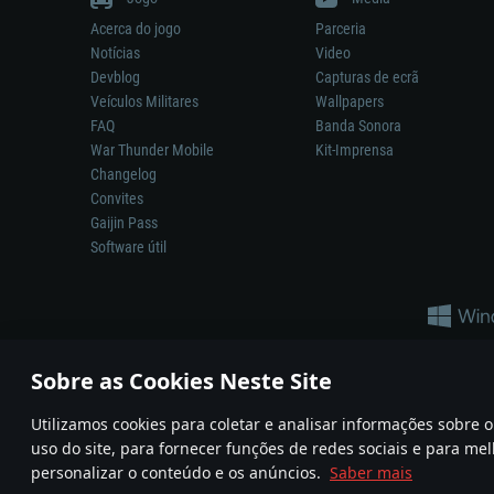
Acerca do jogo
Parceria
Notícias
Video
Devblog
Capturas de ecrã
Veículos Militares
Wallpapers
FAQ
Banda Sonora
War Thunder Mobile
Kit-Imprensa
Changelog
Convites
Gaijin Pass
Software útil
Sobre as Cookies Neste Site
Utilizamos cookies para coletar e analisar informações sobre
A reprodução de qualquer sistema de armas ou veículo neste jogo n
uso do site, para fornecer funções de redes sociais e para mel
© 2011—2026 Gaijin Games Kft. All trademarks, logos and brand na
personalizar o conteúdo e os anúncios.
Saber mais
Termos e condições
Termos de Serviço