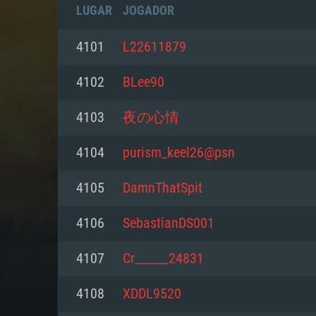
LUGAR
JOGADOR
4101
L22611879
4102
BLee90
4103
夜の心情
4104
purism_keel26@psn
4105
DamnThatSpit
4106
SebastianDS001
REQUE
4107
Cr______24831
4108
XDDL9520
PC