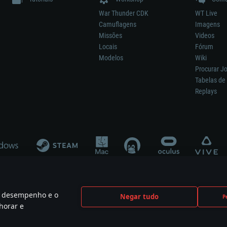
War Thunder CDK
WT Live
Camuflagens
Imagens
Missões
Videos
Locais
Fórum
Modelos
Wiki
Procurar J
Tabelas de 
Replays
 o desempenho e o
Negar tudo
P
ão significa participação no desenvolvimento, patrocínio ou aval do respetivo co
horar e
mes are the property of their respective owners.
Política de Privacidade