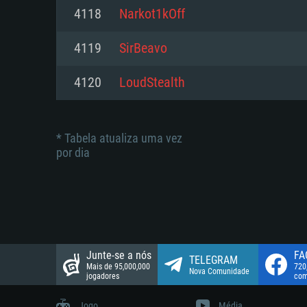
suportada: 720p.
Disco: 23,1 GB
4118
Narkot1kOff
Network: Internet de banda larga
Network: Internet de banda larga
4119
SirBeavo
Disco: 21,5 GB
Disco: 21,5 GB
4120
LoudStealth
* Tabela atualiza uma vez
por dia
Junte-se a nós
FA
TELEGRAM
Mais de 95,000,000
720
Nova Comunidade
jogadores
com
Jogo
Média