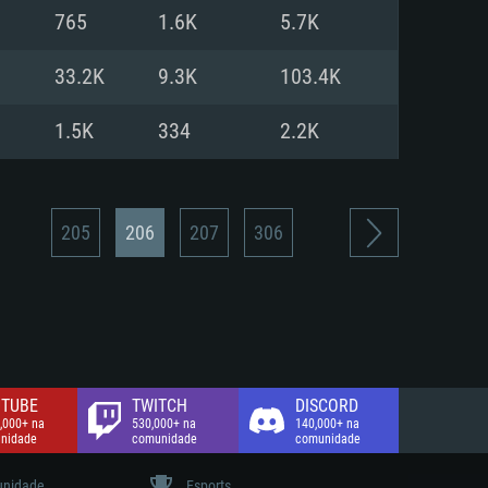
765
1.6K
5.7K
de banda larga.
33.2K
9.3K
103.4K
1.5K
334
2.2K
205
206
207
306
TUBE
TWITCH
DISCORD
,000+ na
530,000+ na
140,000+ na
nidade
comunidade
comunidade
nidade
Esports