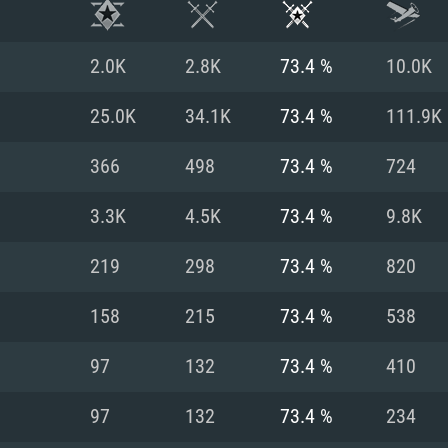
2.0K
2.8K
73.4 %
10.0K
25.0K
34.1K
73.4 %
111.9K
366
498
73.4 %
724
3.3K
4.5K
73.4 %
9.8K
219
298
73.4 %
820
158
215
73.4 %
538
RIMENTOS DE S
97
132
73.4 %
410
97
132
73.4 %
234
MAC