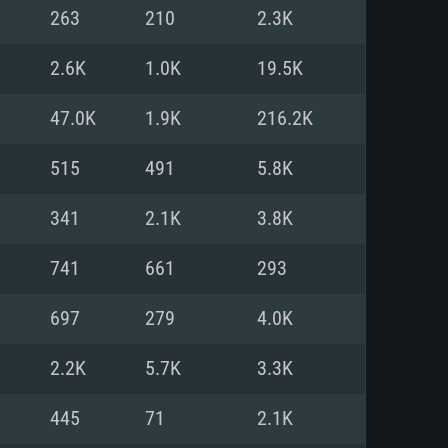
263
210
2.3K
o
o
o
2.6K
1.0K
19.5K
47.0K
1.9K
216.2K
: Windows 10/11 (64 bit)
: Mac OS Big Sur 11.0 ou versão
: Ubuntu 20.04 64bit
515
491
5.8K
 Core i5, Ryzen 5 3600 ou
 Core i7
 i7 (Intel Xeon não suportado)
341
2.1K
3.8K
741
661
293
u mais
IDIA 1060 com os drivers mais
697
279
4.0K
ca com DirectX 11 ou superior;
deon Vega II ou superior com
s de 6 meses) / equivalentes
60 ou superior, Radeon RX 570
70) com os drivers mais
2.2K
5.7K
3.3K
is de 6 meses) com suporte
de banda larga.
445
71
2.1K
de banda larga.