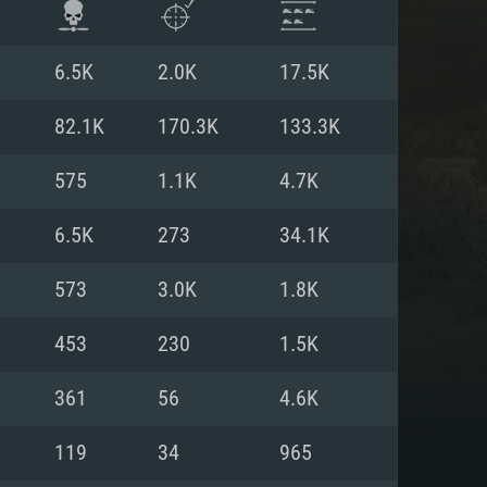
6.5K
2.0K
17.5K
82.1K
170.3K
133.3K
575
1.1K
4.7K
6.5K
273
34.1K
573
3.0K
1.8K
453
230
1.5K
ISTEMA
361
56
4.6K
119
34
965
Linux