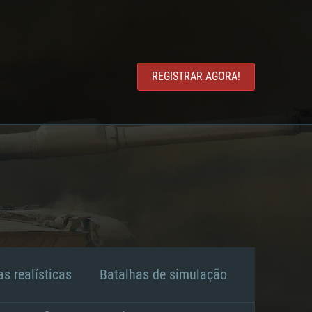
REGISTRAR AGORA!
s realísticas
Batalhas de simulação