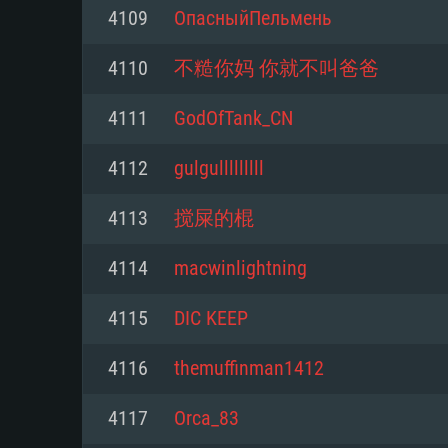
4109
ОпасныйПельмень
Mínimo
Mínimo
Mínimo
4110
不糙你妈 你就不叫爸爸
4111
GodOfTank_CN
Sistema Operativo: Windows 10 (
Sistema Operativo: Mac OS Big S
Sistema Operativo: Distribuiçõ
mais recente
do Linux de 64bit
4112
gulgulllllllll
Processador: Dual-Core 2.2 GHz
Processador: Core i5 2.2GHz mí
Processador: Dual-Core 2.4 GHz
4113
搅屎的棍
Memória: 4GB
não suportado)
4114
macwinlightning
Memória: 4 GB
Placa Gráfica: Placa com Direc
Memória: 6 GB
4115
DIC KEEP
77XX / NVIDIA GeForce GTX 660
Placa Gráfica: NVIDIA 660 com o
mínima suportada: 720p
Placa Gráfica: Intel Iris Pro 5200
recentes (não mais de 6 meses) 
4116
themuffinman1412
equivalentes AMD/Nvidia para 
AMD com os drivers mais recen
Network: Internet de banda larga
mínima suportada: 720p com su
Vulkan (não mais de 6 meses); 
4117
Orca_83