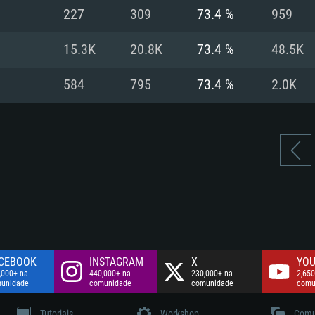
Disco: 60,2 GB
227
309
73.4 %
959
.
Network: Internet 
Disco: 75,9 GB
.
15.3K
20.8K
73.4 %
48.5K
Disco: 60,2 GB
584
795
73.4 %
2.0K
CEBOOK
INSTAGRAM
X
YOU
,000+ na
440,000+ na
230,000+ na
2,650
unidade
comunidade
comunidade
comu
Tutoriais
Workshop
Comu