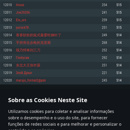
12010
linuss
254
515
Memória: 4GB
Memória: 6 GB
Memória: 4 GB
12011
Joe29206
241
515
Placa Gráfica: Placa com DirectX 11: AMD Radeon 77XX / NVIDIA GeForce
Placa Gráfica: Intel Iris Pro 5200 (Mac), equivalentes AMD/Nvidia para Mac.
Placa Gráfica: NVIDIA 660 com os drivers mais recentes (não mais de 6
GTX 660. Resolução mínima suportada: 720p
Resolução mínima suportada: 720p com suporte Metal.
meses) / equivalentes AMD com os drivers mais recentes com suporte
12012
Elo_urs
259
515
Vulkan (não mais de 6 meses); Resolução mínima suportada: 720p.
Network: Internet de banda larga.
Network: Internet de banda larga.
12013
yurock78
251
515
Network: Internet de banda larga.
Disco: 23,1 GB
Disco: 21,5 GB
12014
香香软软的鼠式最爱吃钢针了
249
514
Disco: 21,5 GB
12015
手持突击步枪的克里斯
268
514
Recomendado
Recomendado
Recomendado
12016
我乃悍将刘三刀
252
514
Sistema Operativo: Windows 10/11 (64 bit)
Sistema Operativo: Mac OS Big Sur 11.0 ou versão mais recente
Sistema Operativo: Ubuntu 20.04 64bit
12017
Глобусик
292
514
Processador: Intel Core i5, Ryzen 5 3600 ou superior
Processador: Core i7 (Intel Xeon não suportado)
12018
东北大王张作霖
251
514
Processador: Intel Core i7
Memória: 16 GB ou mais
Memória: 8 GB
12019
Злой Дрын
221
514
Memória: 16 GB
Placa Gráfica: Placa com DirectX 11 ou superior; Nvidia GeForce 1060 ou
Placa Gráfica: Radeon Vega II ou superior com suporte Metal.
12020
marujo_formal2@psn
245
514
superior, Radeon RX 570 ou superior
Placa Gráfica: NVIDIA 1060 com os drivers mais recentes (não mais de 6
Network: Internet de banda larga.
meses) / equivalentes AMD (Radeon RX 570) com os drivers mais recentes
Network: Internet de banda larga.
(não mais de 6 meses) com suporte Vulkan.
Disco: 60,2 GB
600
601
602
701
Disco: 75,9 GB
Network: Internet de banda larga.
Sobre as Cookies Neste Site
Disco: 60,2 GB
* Tabela atualiza uma vez por dia
Utilizamos cookies para coletar e analisar informações
sobre o desempenho e o uso do site, para fornecer
funções de redes sociais e para melhorar e personalizar o