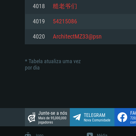
suportada: 720p.
Disco: 23,1 GB
4018
糙老爷们
Network: Internet de banda larga
Network: Internet de banda larga
4019
54215086
Disco: 21,5 GB
Disco: 21,5 GB
4020
ArchitectMZ33@psn
* Tabela atualiza uma vez
por dia
Junte-se a nós
FA
TELEGRAM
Mais de 95,000,000
720
Nova Comunidade
jogadores
com
Jogo
Média