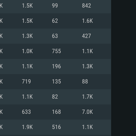
K
1.5K
99
842
o
o
o
K
1.5K
62
1.6K
K
1.3K
63
427
: Windows 10/11 (64 bit)
: Mac OS Big Sur 11.0 ou versão
: Ubuntu 20.04 64bit
K
1.0K
755
1.1K
 Core i5, Ryzen 5 3600 ou
 Core i7
 i7 (Intel Xeon não suportado)
K
1.1K
196
1.3K
K
719
135
88
u mais
IDIA 1060 com os drivers mais
K
1.1K
82
1.7K
ca com DirectX 11 ou superior;
deon Vega II ou superior com
s de 6 meses) / equivalentes
60 ou superior, Radeon RX 570
70) com os drivers mais
K
633
168
7.0K
is de 6 meses) com suporte
de banda larga.
K
1.9K
516
1.1K
de banda larga.