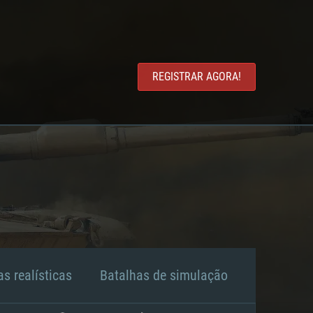
REGISTRAR AGORA!
s realísticas
Batalhas de simulação