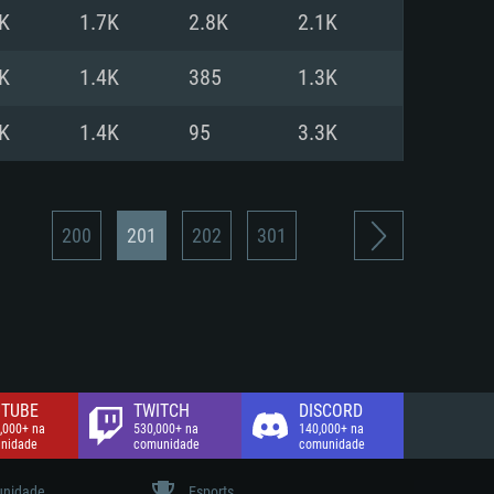
K
1.7K
2.8K
2.1K
de banda larga.
K
1.4K
385
1.3K
K
1.4K
95
3.3K
200
201
202
301
TUBE
TWITCH
DISCORD
,000+ na
530,000+ na
140,000+ na
nidade
comunidade
comunidade
nidade
Esports