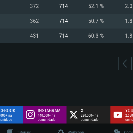
Disco: 60,2 GB
372
714
52.1 %
2.0
.
Network: Internet 
Disco: 75,9 GB
.
362
714
50.7 %
1.8
Disco: 60,2 GB
431
714
60.3 %
1.8
CEBOOK
INSTAGRAM
X
YOU
,000+ na
440,000+ na
230,000+ na
2,650
unidade
comunidade
comunidade
comu
Tutoriais
Workshop
Comu