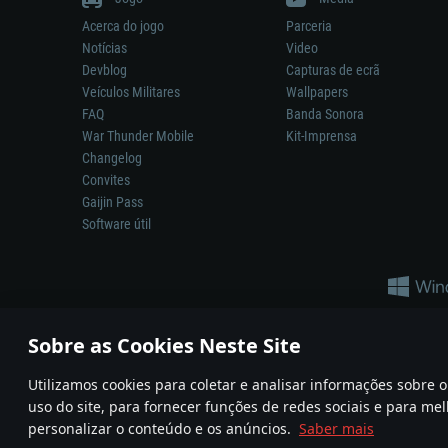
Acerca do jogo
Parceria
Notícias
Video
Devblog
Capturas de ecrã
Veículos Militares
Wallpapers
FAQ
Banda Sonora
War Thunder Mobile
Kit-Imprensa
Changelog
Convites
Gaijin Pass
Software útil
Sobre as Cookies Neste Site
Utilizamos cookies para coletar e analisar informações sobre
A reprodução de qualquer sistema de armas ou veículo neste jogo n
uso do site, para fornecer funções de redes sociais e para mel
© 2011—2026 Gaijin Games Kft. All trademarks, logos and brand na
personalizar o conteúdo e os anúncios.
Saber mais
Termos e condições
Termos de Serviço