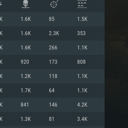
K
1.6K
85
1.5K
K
1.6K
2.3K
353
K
1.6K
266
1.1K
K
920
173
808
K
1.2K
118
1.1K
K
1.7K
64
1.1K
ISTEMA
K
841
146
4.2K
K
1.3K
81
3.4K
Linux