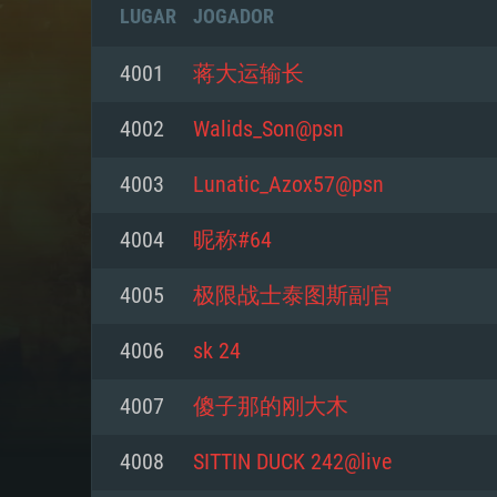
LUGAR
JOGADOR
4001
蒋大运输长
4002
Walids_Son@psn
4003
Lunatic_Azox57@psn
4004
昵称#64
4005
极限战士泰图斯副官
4006
sk 24
REQUE
4007
傻子那的刚大木
4008
SITTIN DUCK 242@live
PC