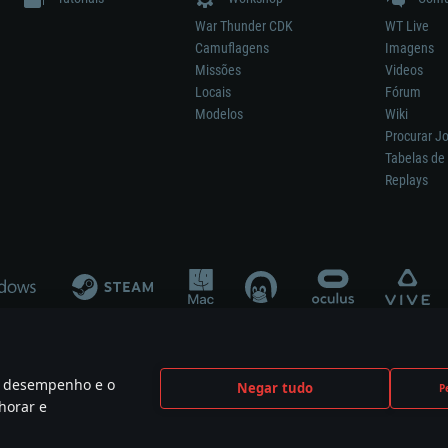
War Thunder CDK
WT Live
Camuflagens
Imagens
Missões
Videos
Locais
Fórum
Modelos
Wiki
Procurar J
Tabelas de 
Replays
 o desempenho e o
Negar tudo
P
ão significa participação no desenvolvimento, patrocínio ou aval do respetivo co
horar e
mes are the property of their respective owners.
Política de Privacidade