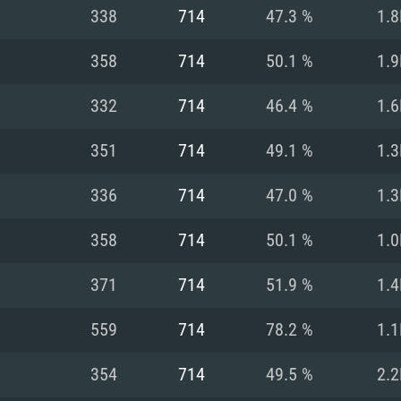
338
714
47.3 %
1.8
Recomendad
Recomendad
Recomendad
358
714
50.1 %
1.9
332
714
46.4 %
1.6
64 bit)
ur 11.0 ou versão
es mais modernas
Sistema Operativo
Sistema Operativo
Sistema Operativo
mais recente
351
714
49.1 %
1.3
Processador: Intel
Processador: Intel
nimo (Intel Xeon
superior
Processador: Core
336
714
47.0 %
1.3
Memória: 16 GB
358
714
50.1 %
1.0
Memória: 16 GB o
Memória: 8 GB
tX 11: AMD Radeon
Placa Gráfica: NV
371
714
51.9 %
1.4
. Resolução
s drivers mais
Placa Gráfica: Pla
Placa Gráfica: Ra
recentes (não mai
 (Mac),
/ equivalentes
Nvidia GeForce 10
suporte Metal.
AMD (Radeon RX 5
559
714
78.2 %
1.1
Mac. Resolução
tes com suporte
ou superior
recentes (não ma
.
Network: Internet 
porte Metal.
Resolução mínima
Vulkan.
354
714
49.5 %
2.2
Network: Internet 