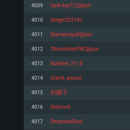
4009
dark-key722@psn
Mínimo
Mínimo
Mínimo
4010
berger2021#1
4011
Starswingolf@psn
Sistema Operativo: Windows 10 (
Sistema Operativo: Mac OS Big S
Sistema Operativo: Distribuiçõ
mais recente
do Linux de 64bit
4012
ChocolatesFNC@psn
Processador: Dual-Core 2.2 GHz
Processador: Core i5 2.2GHz mí
Processador: Dual-Core 2.4 GHz
4013
Number_2115
Memória: 4GB
não suportado)
4014
Grand_wazoo
Memória: 4 GB
Placa Gráfica: Placa com Direc
Memória: 6 GB
4015
刘癫子
77XX / NVIDIA GeForce GTX 660
Placa Gráfica: NVIDIA 660 com o
mínima suportada: 720p
Placa Gráfica: Intel Iris Pro 5200
recentes (não mais de 6 meses) 
4016
Svеtovid
equivalentes AMD/Nvidia para 
AMD com os drivers mais recen
Network: Internet de banda larga
mínima suportada: 720p com su
Vulkan (não mais de 6 meses); 
4017
DesposedGod