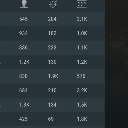
545
204
3.1K
K
934
182
1.0K
K
836
233
1.1K
K
1.2K
130
1.2K
K
830
1.9K
576
684
210
3.2K
ISTEMA
K
1.3K
134
1.5K
425
69
1.8K
Linux