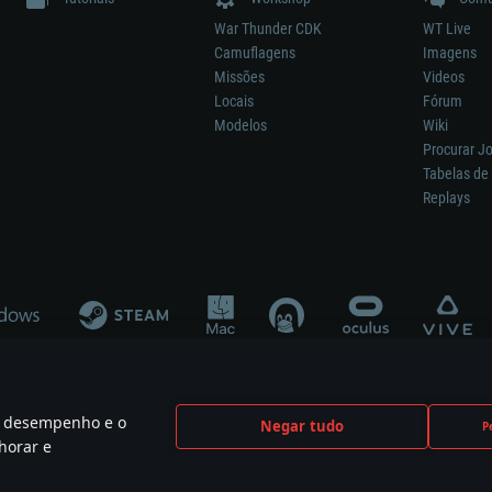
War Thunder CDK
WT Live
Camuflagens
Imagens
Missões
Videos
Locais
Fórum
Modelos
Wiki
Procurar J
Tabelas de 
Replays
 o desempenho e o
Negar tudo
P
ão significa participação no desenvolvimento, patrocínio ou aval do respetivo co
horar e
mes are the property of their respective owners.
Política de Privacidade