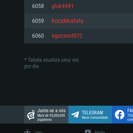
suportada: 720p.
Disco: 23,1 GB
6058
gluk44#1
Network: Internet de banda larga
Network: Internet de banda larga
6059
KocaMustafa
Disco: 21,5 GB
Disco: 21,5 GB
6060
ngocsont072
* Tabela atualiza uma vez
por dia
Junte-se a nós
FA
TELEGRAM
Mais de 95,000,000
720
Nova Comunidade
jogadores
com
Jogo
Média