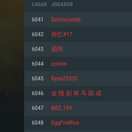
LUGAR
JOGADOR
6041
DaVincisoda
6042
拾忆#17
6043
霸绝
6044
xcimm
6045
RyanZ2333
6046
金 陵 副 将 马 国 成
REQUE
6047
BRZ_159
6048
EggFireRice
PC