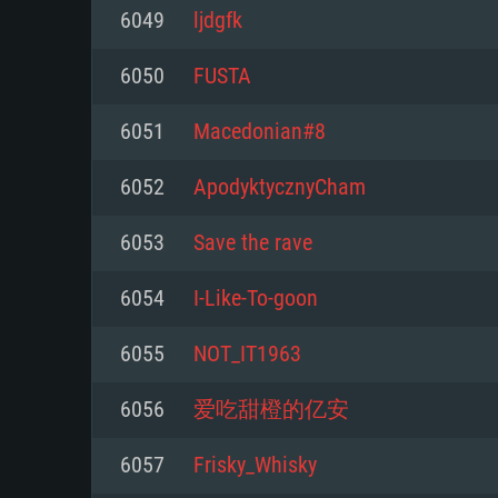
6049
ljdgfk
Mínimo
Mínimo
Mínimo
6050
FUSTA
6051
Macedonian#8
Sistema Operativo: Windows 10 (
Sistema Operativo: Mac OS Big S
Sistema Operativo: Distribuiçõ
mais recente
do Linux de 64bit
6052
ApodyktycznyCham
Processador: Dual-Core 2.2 GHz
Processador: Core i5 2.2GHz mí
Processador: Dual-Core 2.4 GHz
6053
Save the rave
Memória: 4GB
não suportado)
6054
I-Like-To-goon
Memória: 4 GB
Placa Gráfica: Placa com Direc
Memória: 6 GB
6055
NOT_IT1963
77XX / NVIDIA GeForce GTX 660
Placa Gráfica: NVIDIA 660 com o
mínima suportada: 720p
Placa Gráfica: Intel Iris Pro 5200
recentes (não mais de 6 meses) 
6056
爱吃甜橙的亿安
equivalentes AMD/Nvidia para 
AMD com os drivers mais recen
Network: Internet de banda larga
mínima suportada: 720p com su
Vulkan (não mais de 6 meses); 
6057
Frisky_Whisky