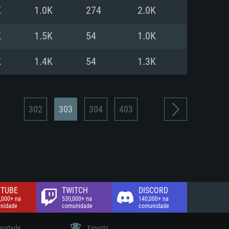
K
1.0K
274
2.0K
de banda larga.
K
1.5K
54
1.0K
K
1.4K
54
1.3K
302
303
304
403
TUBE
TWITCH
DISCORD
,000+ na
530,000+ na
140,000+ na
nidade
comunidade
comunidade
nidade
Esports