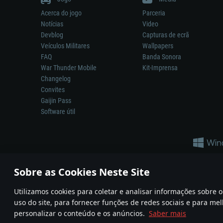
Acerca do jogo
Parceria
Notícias
Video
Devblog
Capturas de ecrã
Veículos Militares
Wallpapers
FAQ
Banda Sonora
War Thunder Mobile
Kit-Imprensa
Changelog
Convites
Gaijin Pass
Software útil
Sobre as Cookies Neste Site
Utilizamos cookies para coletar e analisar informações sobre
A reprodução de qualquer sistema de armas ou veículo neste jogo n
uso do site, para fornecer funções de redes sociais e para mel
© 2011—2026 Gaijin Games Kft. All trademarks, logos and brand na
personalizar o conteúdo e os anúncios.
Saber mais
Termos e condições
Termos de Serviço