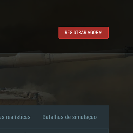
REGISTRAR AGORA!
s realísticas
Batalhas de simulação