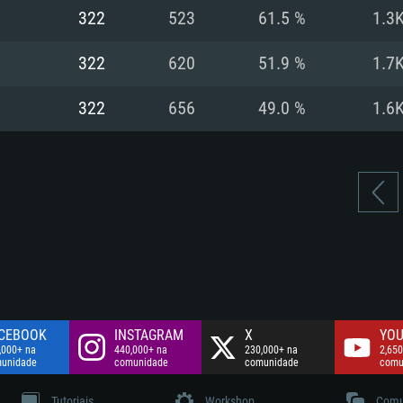
Disco: 60,2 GB
322
523
61.5 %
1.3
.
Network: Internet 
Disco: 75,9 GB
.
322
620
51.9 %
1.7
Disco: 60,2 GB
322
656
49.0 %
1.6
CEBOOK
INSTAGRAM
X
YOU
,000+ na
440,000+ na
230,000+ na
2,650
unidade
comunidade
comunidade
comu
Tutoriais
Workshop
Comu