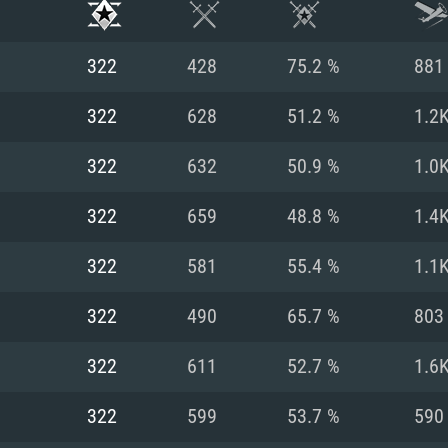
322
428
75.2 %
881
322
628
51.2 %
1.2
322
632
50.9 %
1.0
322
659
48.8 %
1.4
322
581
55.4 %
1.1
322
490
65.7 %
803
RIMENTOS DE S
322
611
52.7 %
1.6
322
599
53.7 %
590
MAC