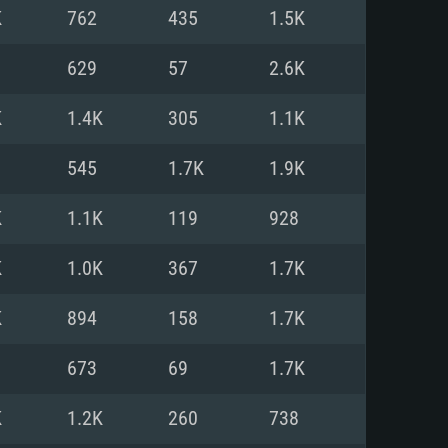
K
762
435
1.5K
o
o
o
629
57
2.6K
K
1.4K
305
1.1K
: Windows 10/11 (64 bit)
: Mac OS Big Sur 11.0 ou versão
: Ubuntu 20.04 64bit
545
1.7K
1.9K
 Core i5, Ryzen 5 3600 ou
 Core i7
 i7 (Intel Xeon não suportado)
K
1.1K
119
928
K
1.0K
367
1.7K
u mais
IDIA 1060 com os drivers mais
K
894
158
1.7K
ca com DirectX 11 ou superior;
deon Vega II ou superior com
s de 6 meses) / equivalentes
60 ou superior, Radeon RX 570
70) com os drivers mais
673
69
1.7K
is de 6 meses) com suporte
de banda larga.
K
1.2K
260
738
de banda larga.