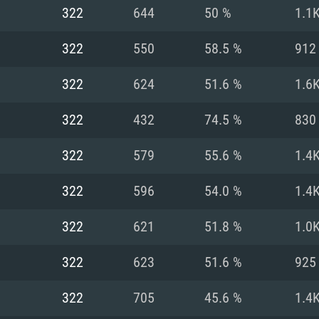
322
644
50 %
1.1
Recomendad
Recomendad
Recomendad
322
550
58.5 %
912
322
624
51.6 %
1.6
64 bit)
ur 11.0 ou versão
es mais modernas
Sistema Operativo
Sistema Operativo
Sistema Operativo
mais recente
322
432
74.5 %
830
Processador: Intel
Processador: Intel
nimo (Intel Xeon
superior
Processador: Core
322
579
55.6 %
1.4
Memória: 16 GB
322
596
54.0 %
1.4
Memória: 16 GB o
Memória: 8 GB
tX 11: AMD Radeon
Placa Gráfica: NV
322
621
51.8 %
1.0
. Resolução
s drivers mais
Placa Gráfica: Pla
Placa Gráfica: Ra
recentes (não mai
 (Mac),
/ equivalentes
Nvidia GeForce 10
suporte Metal.
AMD (Radeon RX 5
322
623
51.6 %
925
Mac. Resolução
tes com suporte
ou superior
recentes (não ma
.
Network: Internet 
porte Metal.
Resolução mínima
Vulkan.
322
705
45.6 %
1.4
Network: Internet 