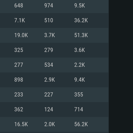
648
974
9.5K
o
o
o
7.1K
510
36.2K
19.0K
3.7K
51.3K
: Windows 10/11 (64 bit)
: Mac OS Big Sur 11.0 ou versão
: Ubuntu 20.04 64bit
325
279
3.6K
 Core i5, Ryzen 5 3600 ou
 Core i7
 i7 (Intel Xeon não suportado)
277
534
2.2K
898
2.9K
9.4K
u mais
IDIA 1060 com os drivers mais
233
227
355
ca com DirectX 11 ou superior;
deon Vega II ou superior com
s de 6 meses) / equivalentes
60 ou superior, Radeon RX 570
70) com os drivers mais
362
124
714
is de 6 meses) com suporte
de banda larga.
16.5K
2.0K
56.2K
de banda larga.