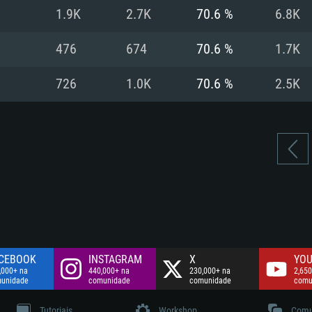
Disco: 60,2 GB
1.9K
2.7K
70.6 %
6.8K
.
Network: Internet 
Disco: 75,9 GB
.
476
674
70.6 %
1.7K
Disco: 60,2 GB
726
1.0K
70.6 %
2.5K
CEBOOK
INSTAGRAM
X
YOU
,000+ na
440,000+ na
230,000+ na
2,650
unidade
comunidade
comunidade
comu
Tutoriais
Workshop
Comu