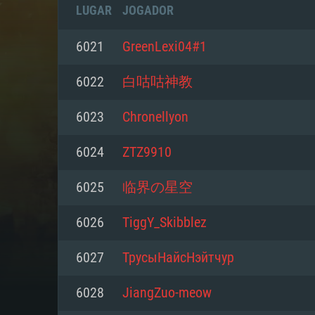
LUGAR
JOGADOR
6021
GreenLexi04#1
6022
白咕咕神教
6023
Chronellyon
6024
ZTZ9910
6025
临界の星空
6026
TiggY_Skibblez
REQUE
6027
ТрусыНайсНэйтчур
6028
JiangZuo-meow
PC