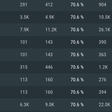
291
412
70.6 %
904
Recomendad
Recomendad
Recomendad
3.5K
4.9K
70.6 %
10.5K
7.9K
11.2K
70.6 %
26.1K
64 bit)
ur 11.0 ou versão
es mais modernas
Sistema Operativo
Sistema Operativo
Sistema Operativo
mais recente
101
143
70.6 %
390
Processador: Intel
Processador: Intel
nimo (Intel Xeon
superior
Processador: Core
101
143
70.6 %
363
Memória: 16 GB
315
446
70.6 %
1.2K
Memória: 16 GB o
Memória: 8 GB
tX 11: AMD Radeon
Placa Gráfica: NV
113
160
70.6 %
276
. Resolução
s drivers mais
Placa Gráfica: Pla
Placa Gráfica: Ra
recentes (não mai
 (Mac),
/ equivalentes
Nvidia GeForce 10
suporte Metal.
AMD (Radeon RX 5
113
160
70.6 %
394
Mac. Resolução
tes com suporte
ou superior
recentes (não ma
.
Network: Internet 
porte Metal.
Resolução mínima
Vulkan.
6.3K
9.0K
70.6 %
22.0K
Network: Internet 