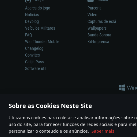
Acerca do jogo
Parceria
Notícias
Video
Devblog
Capturas de ecrã
Veículos Militares
Wallpapers
FAQ
Banda Sonora
War Thunder Mobile
Kit-Imprensa
Changelog
Convites
Gaijin Pass
Software útil
Sobre as Cookies Neste Site
Utilizamos cookies para coletar e analisar informações sobre
A reprodução de qualquer sistema de armas ou veículo neste jogo n
uso do site, para fornecer funções de redes sociais e para mel
© 2011—2026 Gaijin Games Kft. All trademarks, logos and brand na
personalizar o conteúdo e os anúncios.
Saber mais
Termos e condições
Termos de Serviço