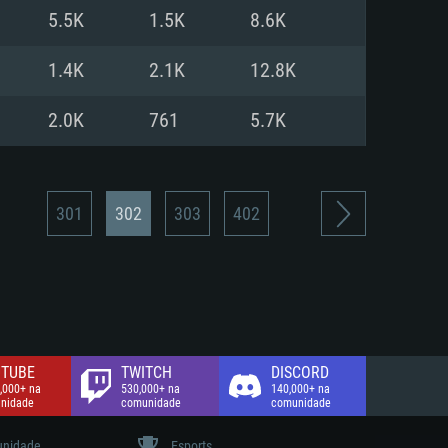
5.5K
1.5K
8.6K
de banda larga.
1.4K
2.1K
12.8K
2.0K
761
5.7K
301
302
303
402
TUBE
TWITCH
DISCORD
,000+ na
530,000+ na
140,000+ na
nidade
comunidade
comunidade
nidade
Esports