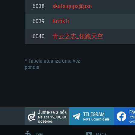
suportada: 720p.
Disco: 23,1 GB
6038
skatsigups@psn
Network: Internet de banda larga
Network: Internet de banda larga
6039
Kritik1i
Disco: 21,5 GB
Disco: 21,5 GB
6040
青云之志_领跑天空
* Tabela atualiza uma vez
por dia
Junte-se a nós
FA
TELEGRAM
Mais de 95,000,000
720
Nova Comunidade
jogadores
com
Jogo
Média