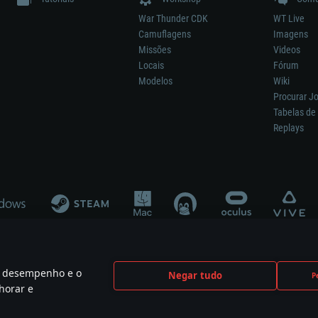
War Thunder CDK
WT Live
Camuflagens
Imagens
Missões
Videos
Locais
Fórum
Modelos
Wiki
Procurar J
Tabelas de 
Replays
 o desempenho e o
Negar tudo
P
ão significa participação no desenvolvimento, patrocínio ou aval do respetivo co
horar e
mes are the property of their respective owners.
Política de Privacidade