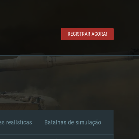
REGISTRAR AGORA!
s realísticas
Batalhas de simulação