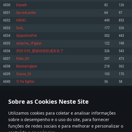
6030
EnyxeN
82
126
Memória: 4GB
Memória: 6 GB
Memória: 4 GB
6031
SacredLardex
64
97
Placa Gráfica: Placa com DirectX 11: AMD Radeon 77XX / NVIDIA GeForce
Placa Gráfica: Intel Iris Pro 5200 (Mac), equivalentes AMD/Nvidia para Mac.
Placa Gráfica: NVIDIA 660 com os drivers mais recentes (não mais de 6
GTX 660. Resolução mínima suportada: 720p
Resolução mínima suportada: 720p com suporte Metal.
meses) / equivalentes AMD com os drivers mais recentes com suporte
6032
HSK#2
449
853
Vulkan (não mais de 6 meses); Resolução mínima suportada: 720p.
Network: Internet de banda larga.
Network: Internet de banda larga.
6033
Dest_
177
326
Network: Internet de banda larga.
Disco: 23,1 GB
Disco: 21,5 GB
6034
SaigonIronFist
302
443
Disco: 21,5 GB
6035
salsycha_JP@psn
122
198
Recomendado
Recomendado
Recomendado
6036
邦邦卡邦_爱丽丝转职成车长了
326
543
Sistema Operativo: Windows 10/11 (64 bit)
Sistema Operativo: Mac OS Big Sur 11.0 ou versão mais recente
Sistema Operativo: Ubuntu 20.04 64bit
6037
Клён_DV
297
473
Processador: Intel Core i5, Ryzen 5 3600 ou superior
Processador: Core i7 (Intel Xeon não suportado)
6038
Beloney1@psn
218
362
Processador: Intel Core i7
Memória: 16 GB ou mais
Memória: 8 GB
6039
Gyurza_26
103
170
Memória: 16 GB
Placa Gráfica: Placa com DirectX 11 ou superior; Nvidia GeForce 1060 ou
Placa Gráfica: Radeon Vega II ou superior com suporte Metal.
6040
Ti-Tie fighter
56
58
superior, Radeon RX 570 ou superior
Placa Gráfica: NVIDIA 1060 com os drivers mais recentes (não mais de 6
Network: Internet de banda larga.
meses) / equivalentes AMD (Radeon RX 570) com os drivers mais recentes
Network: Internet de banda larga.
(não mais de 6 meses) com suporte Vulkan.
Disco: 60,2 GB
301
302
303
402
Disco: 75,9 GB
Network: Internet de banda larga.
Sobre as Cookies Neste Site
Disco: 60,2 GB
* Tabela atualiza uma vez por dia
Utilizamos cookies para coletar e analisar informações
sobre o desempenho e o uso do site, para fornecer
funções de redes sociais e para melhorar e personalizar o