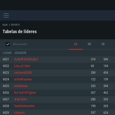
MAIN
ESPORTS
Tabelas de líderes
AB
RB
SB
Mês passado
LUGAR
JOGADOR
6021
比炮弹先到的是j3
310
506
6022
Lion_of_Italy
68
104
REQUERIMENTOS DE SISTEMA
6023
runforest2050
289
434
6024
armiaKrajowa
122
139
PC
MAC
6025
AlahGamer
333
594
Linux
6026
Biu Kid1947@live
207
462
Mínimo
Mínimo
Mínimo
6027
本命Taiho
280
353
Sistema Operativo: Windows 10 (64 bit)
Sistema Operativo: Mac OS Big Sur 11.0 ou versão mais recente
Sistema Operativo: Distribuições mais modernas do Linux de 64bit
6028
TastyDishwasher
190
265
6029
cnboycn
337
624
Processador: Dual-Core 2.2 GHz
Processador: Core i5 2.2GHz mínimo (Intel Xeon não suportado)
Processador: Dual-Core 2.4 GHz