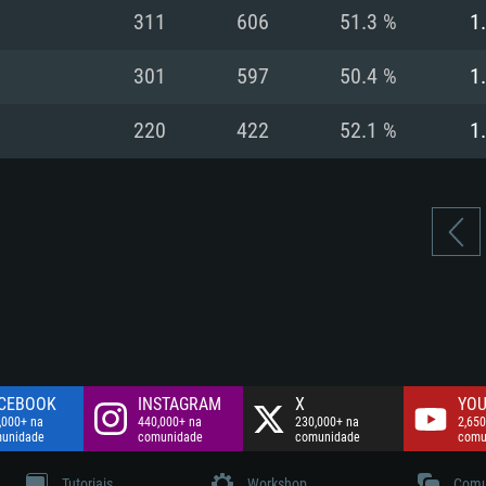
Disco: 60,2 GB
311
606
51.3 %
1
.
Network: Internet 
Disco: 75,9 GB
.
301
597
50.4 %
1
Disco: 60,2 GB
220
422
52.1 %
1
CEBOOK
INSTAGRAM
X
YOU
,000+ na
440,000+ na
230,000+ na
2,650
unidade
comunidade
comunidade
comu
Tutoriais
Workshop
Comu