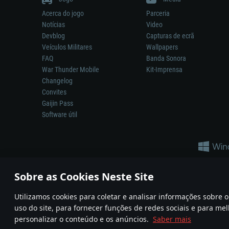
Acerca do jogo
Parceria
Notícias
Video
Devblog
Capturas de ecrã
Veículos Militares
Wallpapers
FAQ
Banda Sonora
War Thunder Mobile
Kit-Imprensa
Changelog
Convites
Gaijin Pass
Software útil
Sobre as Cookies Neste Site
Utilizamos cookies para coletar e analisar informações sobre
A reprodução de qualquer sistema de armas ou veículo neste jogo n
uso do site, para fornecer funções de redes sociais e para mel
© 2011—2026 Gaijin Games Kft. All trademarks, logos and brand na
personalizar o conteúdo e os anúncios.
Saber mais
Termos e condições
Termos de Serviço