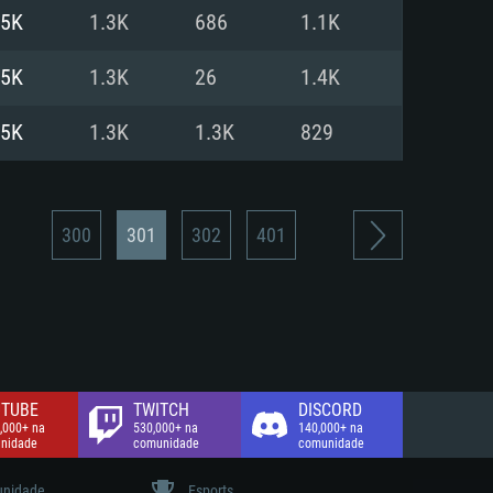
.5K
1.3K
686
1.1K
de banda larga.
.5K
1.3K
26
1.4K
.5K
1.3K
1.3K
829
300
301
302
401
TUBE
TWITCH
DISCORD
,000+ na
530,000+ na
140,000+ na
nidade
comunidade
comunidade
nidade
Esports