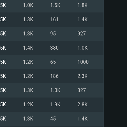
.5K
1.0K
1.5K
1.8K
o
o
o
.5K
1.3K
161
1.4K
.5K
1.3K
95
927
: Windows 10/11 (64 bit)
: Mac OS Big Sur 11.0 ou versão
: Ubuntu 20.04 64bit
.5K
1.4K
380
1.0K
 Core i5, Ryzen 5 3600 ou
 Core i7
 i7 (Intel Xeon não suportado)
.5K
1.2K
65
1000
.5K
1.2K
186
2.3K
u mais
IDIA 1060 com os drivers mais
.5K
1.3K
1.0K
327
ca com DirectX 11 ou superior;
deon Vega II ou superior com
s de 6 meses) / equivalentes
60 ou superior, Radeon RX 570
70) com os drivers mais
.5K
1.2K
1.9K
2.8K
is de 6 meses) com suporte
de banda larga.
.5K
1.3K
45
1.4K
de banda larga.