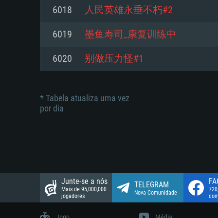
suportada: 720p.
Disco: 23,1 GB
6018
人民英雄永垂不朽#2
Network: Internet de banda larga
Network: Internet de banda larga
6019
墨鱼寿司_康复训练中
Disco: 21,5 GB
Disco: 21,5 GB
6020
别做压力怪#1
* Tabela atualiza uma vez
por dia
Junte-se a nós
FA
TELEGRAM
Mais de 95,000,000
720
Nova Comunidade
jogadores
com
Jogo
Média