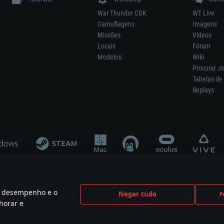
War Thunder CDK
WT Live
Camuflagens
Imagens
Missões
Videos
Locais
Fórum
Modelos
Wiki
Procurar J
Tabelas de 
Replays
 o desempenho e o
Negar tudo
P
ão significa participação no desenvolvimento, patrocínio ou aval do respetivo co
horar e
mes are the property of their respective owners.
Política de Privacidade