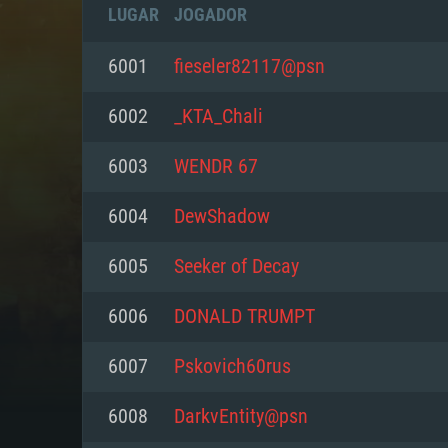
LUGAR
JOGADOR
6001
fieseler82117@psn
6002
_KTA_Chali
6003
WENDR 67
6004
DewShadow
6005
Seeker of Decay
6006
DONALD TRUMPT
REQUE
6007
Pskovich60rus
6008
DarkvEntity@psn
PC