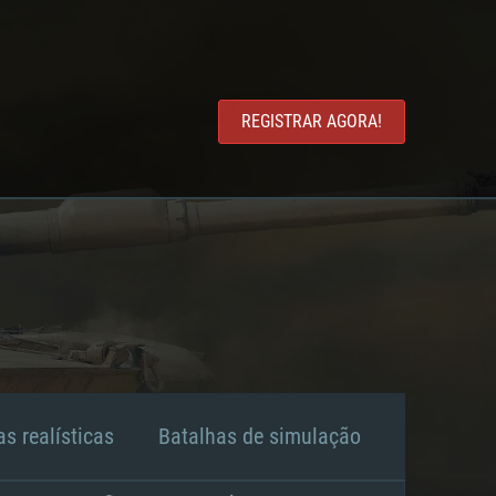
REGISTRAR AGORA!
s realísticas
Batalhas de simulação