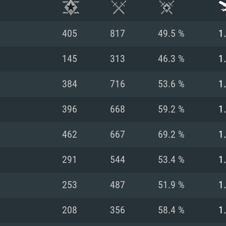
405
817
49.5 %
1
145
313
46.3 %
1
384
716
53.6 %
1
396
668
59.2 %
1
462
667
69.2 %
1
291
544
53.4 %
1
RIMENTOS DE S
253
487
51.9 %
1
208
356
58.4 %
1
MAC