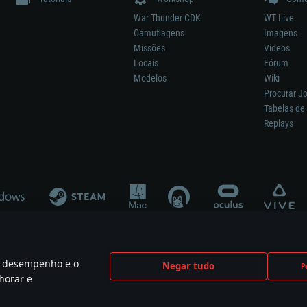
War Thunder CDK
WT Live
Camuflagens
Imagens
Missões
Videos
Locais
Fórum
Modelos
Wiki
Procurar J
Tabelas de 
Replays
 o desempenho e o
Negar tudo
P
ão significa participação no desenvolvimento, patrocínio ou aval do respetivo co
horar e
mes are the property of their respective owners.
Política de Privacidade