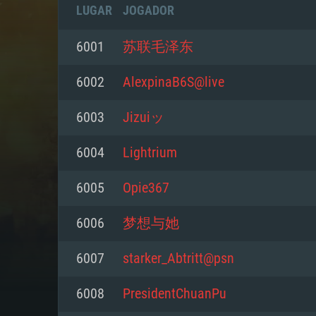
LUGAR
JOGADOR
6001
苏联毛泽东
6002
AlexpinaB6S@live
6003
Jizuiッ
6004
Lightrium
6005
Opie367
6006
梦想与她
REQUE
6007
starker_Abtritt@psn
6008
PresidentChuanPu
PC