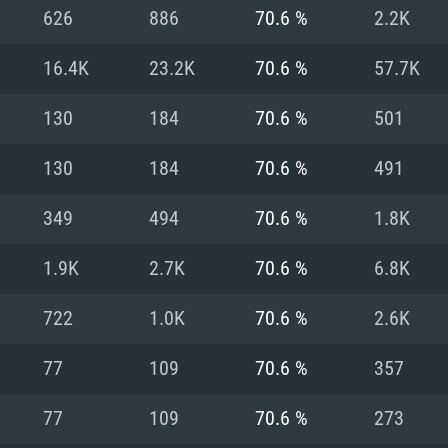
626
886
70.6 %
2.2K
Recomendad
Recomendad
Recomendad
16.4K
23.2K
70.6 %
57.7K
130
184
70.6 %
501
64 bit)
ur 11.0 ou versão
es mais modernas
Sistema Operativo
Sistema Operativo
Sistema Operativo
mais recente
130
184
70.6 %
491
Processador: Intel
Processador: Intel
nimo (Intel Xeon
superior
Processador: Core
349
494
70.6 %
1.8K
Memória: 16 GB
1.9K
2.7K
70.6 %
6.8K
Memória: 16 GB o
Memória: 8 GB
tX 11: AMD Radeon
Placa Gráfica: NV
722
1.0K
70.6 %
2.6K
. Resolução
s drivers mais
Placa Gráfica: Pla
Placa Gráfica: Ra
recentes (não mai
 (Mac),
/ equivalentes
Nvidia GeForce 10
suporte Metal.
AMD (Radeon RX 5
77
109
70.6 %
357
Mac. Resolução
tes com suporte
ou superior
recentes (não ma
.
Network: Internet 
porte Metal.
Resolução mínima
Vulkan.
77
109
70.6 %
273
Network: Internet 