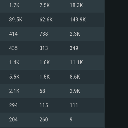
1.7K
2.5K
18.3K
o
o
o
39.5K
62.6K
143.9K
414
738
2.3K
: Windows 10/11 (64 bit)
: Mac OS Big Sur 11.0 ou versão
: Ubuntu 20.04 64bit
435
313
349
 Core i5, Ryzen 5 3600 ou
 Core i7
 i7 (Intel Xeon não suportado)
1.4K
1.6K
11.1K
5.5K
1.5K
8.6K
u mais
IDIA 1060 com os drivers mais
2.1K
58
2.9K
ca com DirectX 11 ou superior;
deon Vega II ou superior com
s de 6 meses) / equivalentes
60 ou superior, Radeon RX 570
70) com os drivers mais
294
115
111
is de 6 meses) com suporte
de banda larga.
204
260
9
de banda larga.