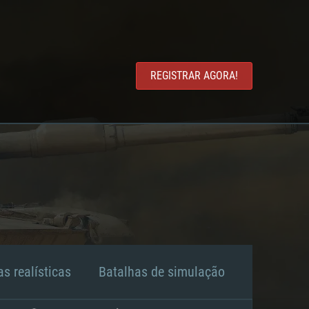
REGISTRAR AGORA!
s realísticas
Batalhas de simulação