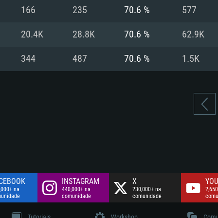
Disco: 60,2 GB
166
235
70.6 %
577
.
Network: Internet 
Disco: 75,9 GB
.
20.4K
28.8K
70.6 %
62.9K
Disco: 60,2 GB
344
487
70.6 %
1.5K
CEBOOK
INSTAGRAM
X
YOU
,000+ na
440,000+ na
230,000+ na
2,650
unidade
comunidade
comunidade
comu
Tutoriais
Workshop
Comu