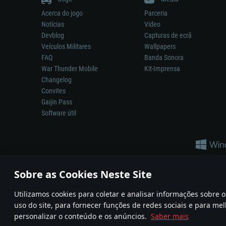
Acerca do jogo
Parceria
Notícias
Video
Devblog
Capturas de ecrã
Veículos Militares
Wallpapers
FAQ
Banda Sonora
War Thunder Mobile
Kit-Imprensa
Changelog
Convites
Gaijin Pass
Software útil
Sobre as Cookies Neste Site
Utilizamos cookies para coletar e analisar informações sobre
A reprodução de qualquer sistema de armas ou veículo neste jogo n
uso do site, para fornecer funções de redes sociais e para mel
© 2011—2026 Gaijin Games Kft. All trademarks, logos and brand na
personalizar o conteúdo e os anúncios.
Saber mais
Termos e condições
Termos de Serviço