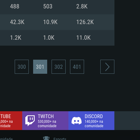
488
503
2.8K
de banda larga.
42.3K
10.9K
126.2K
1.2K
1.0K
11.0K
300
301
302
401
TUBE
TWITCH
DISCORD
,000+ na
530,000+ na
140,000+ na
nidade
comunidade
comunidade
nidade
Esports