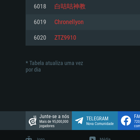
suportada: 720p.
Disco: 23,1 GB
6018
白咕咕神教
Network: Internet de banda larga
Network: Internet de banda larga
6019
Chronellyon
Disco: 21,5 GB
Disco: 21,5 GB
6020
ZTZ9910
* Tabela atualiza uma vez
por dia
Junte-se a nós
FA
TELEGRAM
Mais de 95,000,000
720
Nova Comunidade
jogadores
com
Jogo
Média