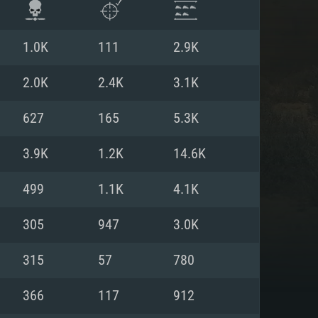
1.0K
111
2.9K
2.0K
2.4K
3.1K
627
165
5.3K
3.9K
1.2K
14.6K
499
1.1K
4.1K
305
947
3.0K
ISTEMA
315
57
780
366
117
912
Linux