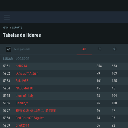
MAIN
ESPORTS
Tabelas de líderes
AB
RB
SB
Mês passado
LUGAR
JOGADOR
5961
ccl0214
354
663
5962
天宝元年A_tian
79
103
REQUERIMENTOS DE SISTEMA
5963
Sokol956
101
185
5964
NASOMATTO
45
45
PC
MAC
5965
Lion_of_Italy
68
104
Linux
5966
Bandit_x
76
138
Mínimo
Mínimo
Mínimo
5967
横扫欧洲 做回自己_希特喵
46
47
Sistema Operativo: Windows 10 (64 bit)
Sistema Operativo: Mac OS Big Sur 11.0 ou versão mais recente
Sistema Operativo: Distribuições mais modernas do Linux de 64bit
5968
Red Baron7374@live
74
96
5969
qryrt2314
66
92
Processador: Dual-Core 2.2 GHz
Processador: Core i5 2.2GHz mínimo (Intel Xeon não suportado)
Processador: Dual-Core 2.4 GHz