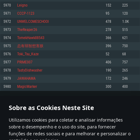
5970
Leigno
152
225
Memória: 4GB
Memória: 6 GB
Memória: 4 GB
5971
CCCP-1123
95
120
Placa Gráfica: Placa com DirectX 11: AMD Radeon 77XX / NVIDIA GeForce
Placa Gráfica: Intel Iris Pro 5200 (Mac), equivalentes AMD/Nvidia para Mac.
Placa Gráfica: NVIDIA 660 com os drivers mais recentes (não mais de 6
GTX 660. Resolução mínima suportada: 720p
Resolução mínima suportada: 720p com suporte Metal.
meses) / equivalentes AMD com os drivers mais recentes com suporte
5972
UNWELCOMESCHOOI
478
1.0K
Vulkan (não mais de 6 meses); Resolução mínima suportada: 720p.
Network: Internet de banda larga.
Network: Internet de banda larga.
5973
TheReaper26
278
515
Network: Internet de banda larga.
Disco: 23,1 GB
Disco: 21,5 GB
5974
TomekHawk88543
366
621
Disco: 21,5 GB
5975
总有弱智想害朕
396
750
Recomendado
Recomendado
Recomendado
5976
Toki_Tsu_Kaze
52
68
Sistema Operativo: Windows 10/11 (64 bit)
Sistema Operativo: Mac OS Big Sur 11.0 ou versão mais recente
Sistema Operativo: Ubuntu 20.04 64bit
5977
PRIME007
406
757
Processador: Intel Core i5, Ryzen 5 3600 ou superior
Processador: Core i7 (Intel Xeon não suportado)
5978
TastyDishwasher
190
265
Processador: Intel Core i7
Memória: 16 GB ou mais
Memória: 8 GB
5979
JAWAHAMA
172
246
Memória: 16 GB
Placa Gráfica: Placa com DirectX 11 ou superior; Nvidia GeForce 1060 ou
Placa Gráfica: Radeon Vega II ou superior com suporte Metal.
5980
MagicMarker
300
400
superior, Radeon RX 570 ou superior
Placa Gráfica: NVIDIA 1060 com os drivers mais recentes (não mais de 6
Network: Internet de banda larga.
meses) / equivalentes AMD (Radeon RX 570) com os drivers mais recentes
Network: Internet de banda larga.
(não mais de 6 meses) com suporte Vulkan.
Disco: 60,2 GB
298
299
300
399
Disco: 75,9 GB
Network: Internet de banda larga.
Sobre as Cookies Neste Site
Disco: 60,2 GB
* Tabela atualiza uma vez por dia
Utilizamos cookies para coletar e analisar informações
sobre o desempenho e o uso do site, para fornecer
funções de redes sociais e para melhorar e personalizar o