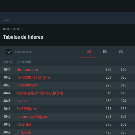
MAIN
ESPORTS
Tabelas de líderes
AB
RB
SB
Mês passado
LUGAR
JOGADOR
4041
zhandoucaoliu
350
656
4042
INVACION 194661@live
253
585
REQUERIMENTOS DE SISTEMA
4043
Fostrof08@psn
295
610
4044
欧姆弥赛亚保佑我等机械贤者
310
629
PC
MAC
4045
egzmm
162
374
Linux
4046
Fox8739@live
178
385
Mínimo
Mínimo
Mínimo
4047
preiumcake029@psn
351
672
Sistema Operativo: Windows 10 (64 bit)
Sistema Operativo: Mac OS Big Sur 11.0 ou versão mais recente
Sistema Operativo: Distribuições mais modernas do Linux de 64bit
4048
darkzialot
375
803
4049
开花结果
125
255
Processador: Dual-Core 2.2 GHz
Processador: Core i5 2.2GHz mínimo (Intel Xeon não suportado)
Processador: Dual-Core 2.4 GHz