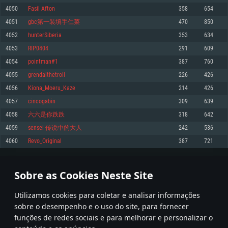
4050
Fasil Afton
358
654
Memória: 4GB
Memória: 6 GB
Memória: 4 GB
4051
gbc第一装填手仁菜
470
850
Placa Gráfica: Placa com DirectX 11: AMD Radeon 77XX / NVIDIA GeForce
Placa Gráfica: Intel Iris Pro 5200 (Mac), equivalentes AMD/Nvidia para Mac.
Placa Gráfica: NVIDIA 660 com os drivers mais recentes (não mais de 6
GTX 660. Resolução mínima suportada: 720p
Resolução mínima suportada: 720p com suporte Metal.
meses) / equivalentes AMD com os drivers mais recentes com suporte
4052
hunterSiberia
353
634
Vulkan (não mais de 6 meses); Resolução mínima suportada: 720p.
Network: Internet de banda larga.
Network: Internet de banda larga.
4053
RIP0404
291
609
Network: Internet de banda larga.
Disco: 23,1 GB
Disco: 21,5 GB
4054
pointman#1
387
760
Disco: 21,5 GB
4055
grendalthetroll
226
426
Recomendado
Recomendado
Recomendado
4056
Kiona_Moeru_Kaze
214
426
Sistema Operativo: Windows 10/11 (64 bit)
Sistema Operativo: Mac OS Big Sur 11.0 ou versão mais recente
Sistema Operativo: Ubuntu 20.04 64bit
4057
cincogabin
309
639
Processador: Intel Core i5, Ryzen 5 3600 ou superior
Processador: Core i7 (Intel Xeon não suportado)
4058
六六是你跌跌
318
642
Processador: Intel Core i7
Memória: 16 GB ou mais
Memória: 8 GB
4059
sensei 传说中的大人
242
536
Memória: 16 GB
Placa Gráfica: Placa com DirectX 11 ou superior; Nvidia GeForce 1060 ou
Placa Gráfica: Radeon Vega II ou superior com suporte Metal.
4060
Revo_Original
387
721
superior, Radeon RX 570 ou superior
Placa Gráfica: NVIDIA 1060 com os drivers mais recentes (não mais de 6
Network: Internet de banda larga.
meses) / equivalentes AMD (Radeon RX 570) com os drivers mais recentes
Network: Internet de banda larga.
(não mais de 6 meses) com suporte Vulkan.
Disco: 60,2 GB
202
203
204
303
Disco: 75,9 GB
Network: Internet de banda larga.
Sobre as Cookies Neste Site
Disco: 60,2 GB
* Tabela atualiza uma vez por dia
Utilizamos cookies para coletar e analisar informações
sobre o desempenho e o uso do site, para fornecer
funções de redes sociais e para melhorar e personalizar o