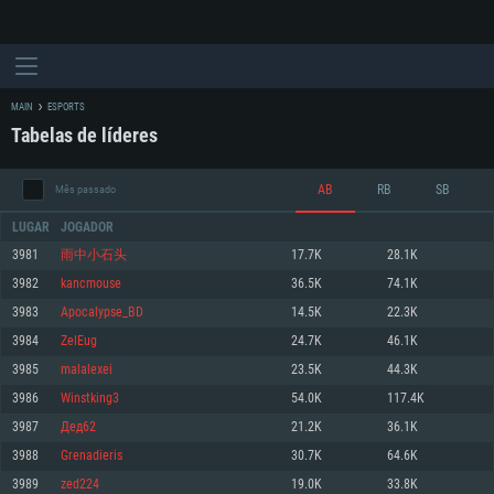
MAIN
ESPORTS
Tabelas de líderes
AB
RB
SB
Mês passado
LUGAR
JOGADOR
3981
雨中小石头
17.7K
28.1K
3982
kancmouse
36.5K
74.1K
REQUERIMENTOS DE SISTEMA
3983
Apocalypse_BD
14.5K
22.3K
3984
ZelEug
24.7K
46.1K
PC
MAC
3985
malalexei
23.5K
44.3K
Linux
3986
Winstking3
54.0K
117.4K
Mínimo
Mínimo
Mínimo
3987
Дед62
21.2K
36.1K
Sistema Operativo: Windows 10 (64 bit)
Sistema Operativo: Mac OS Big Sur 11.0 ou versão mais recente
Sistema Operativo: Distribuições mais modernas do Linux de 64bit
3988
Grenadieris
30.7K
64.6K
3989
zed224
19.0K
33.8K
Processador: Dual-Core 2.2 GHz
Processador: Core i5 2.2GHz mínimo (Intel Xeon não suportado)
Processador: Dual-Core 2.4 GHz