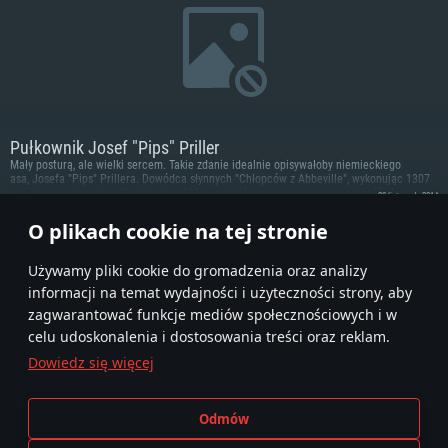
lepsza, Radeon RX 570 lub lepsza
Karta graficzna: NVIDIA 1060 nowymi sterownikami (nie starsze niż 6
Połączenie sieciowe: Internet szerokopasmowy
miesięcy) / podobna od AMD z nowymi sterownikami (nie starsze niż 6
Połączenie sieciowe: Internet szerokopasmowy
miesięcy) (minimalna rozdzielczość to 720p) ze wsparciem Vulkan
Dysk twardy: 62.2 GB (pełny klient)
Dysk twardy: 62.2 GB (pełny klient)
Połączenie sieciowe: Internet szerokopasmowy
Dysk twardy: 62.2 GB (pełny klient)
Pułkownik Josef "Pips" Priller
Mały posturą, ale wielki sercem. Takie zdanie idealnie opisywałoby niemieckiego
asa, Josefa "Pips" Prillera. Dowódca słynnych "Chłopców z Abbeville", wykonując 1307
misji bojowych zestrzelił dokładnie 101 samolotów wroga, z czego większość stanowiły
20 listopada 2014
myśliwce.
O plikach cookie na tej stronie
1
Używamy pliki cookie do gromadzenia oraz analizy
informacji na temat wydajności i użyteczności strony, aby
zagwarantować funkcje mediów społecznościowych i w
celu udoskonalenia i dostosowania treści oraz reklam.
Dowiedz się więcej
Regulamin
Ustawienia plików cookie
Odmów
Warunki świadczenia usług
Pomoc techniczna
Polityka prywatności