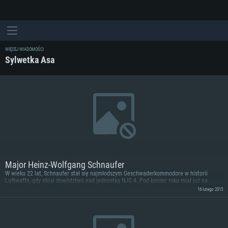
WIĘCEJ WIADOMOŚCI
Sylwetka Asa
Major Heinz-Wolfgang Schnaufer
W wieku 22 lat, Schnaufer stał się najmłodszym Geschwaderkommodore w historii
Luftwaffe, gdy objął dowództwo nad jednostką NJG 4. Pod koniec roku miał już na
koncie 106 zestrzeleń – dzięki temu stał się najskuteczniejszym nocnym asem
16 lutego 2015
myśliwskim w historii.
WYMAGANIA SYSTEMOWE