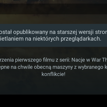
ostał opublikowany na starszej wersji str
etlaniem na niektórych przeglądarkach.
enia pierwszego filmu z serii: Nacje w War T
ne na chwile obecną maszyny z wybranego kra
konflikcie!