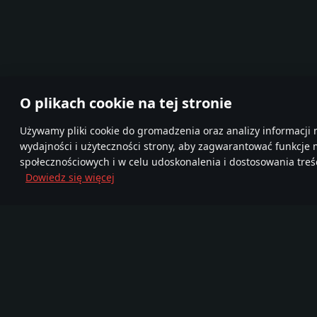
O plikach cookie na tej stronie
Używamy pliki cookie do gromadzenia oraz analizy informacji 
wydajności i użyteczności strony, aby zagwarantować funkcje
społecznościowych i w celu udoskonalenia i dostosowania treśc
Dowiedz się więcej
Dołącz do nas
FA
TELEGRAM
Ponad 95,000,000
Mor
Nowa Społeczność
graczy
720