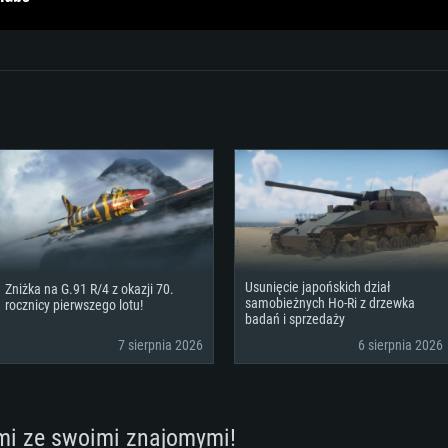
ca DirectX 11:
nowymi
Karta graficzna: K
Karta graficzna: R
Karta graficzna:
orce GTX 660.
00 (Mac) lub
miesięcy) /
Nvidia GeForce 10
sterownikami (nie 
Połączenie sieci
p
alna
ownikami (nie
lub lepsza
podobna od AMD z
lna rozdzielczość
starsze niż 6 mie
Dysk twardy: 62.2 
szerokopasmowy
Połączenie sieci
to 720p) ze wspa
szerokopasmowy
klient)
Dysk twardy: 62.2 
szerokopasmowy
Połączenie sieci
klient)
klient)
Dysk twardy: 62.2 
Usunięcie japońskich dział
Zniżka na G.91 R/4 z okazji 70.
samobieżnych Ho-Ri z drzewka
rocznicy pierwszego lotu!
badań i sprzedaży
7 sierpnia 2026
6 sierpnia 2026
mi ze swoimi znajomymi!