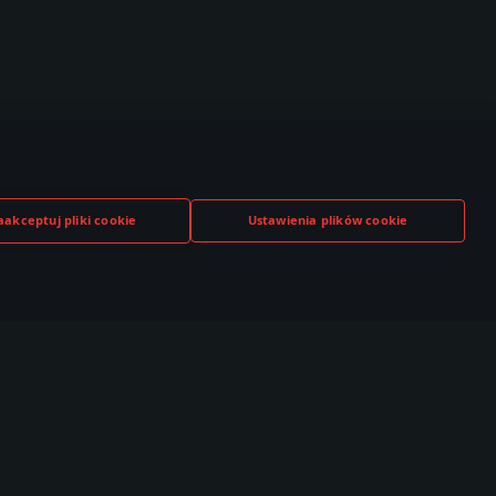
aakceptuj pliki cookie
Ustawienia plików cookie
TUBE
TWITCH
DISCORD
,000+ w
530,000+ w
140,000+ w
czności
społeczności
społeczności