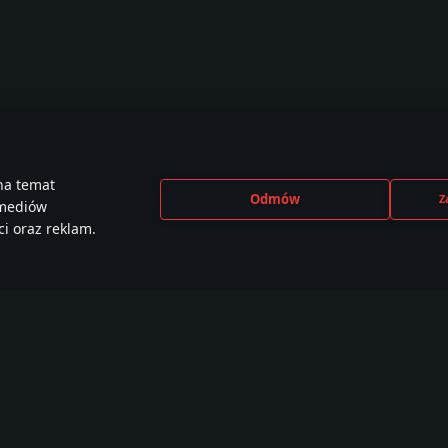
na temat
Odmów
Z
 mediów
i oraz reklam.
CEBOOK
INSTAGRAM
X
YOU
e than
440,000+ w
230,000+ w
2,650
,000 members
społeczności
społeczności
społe