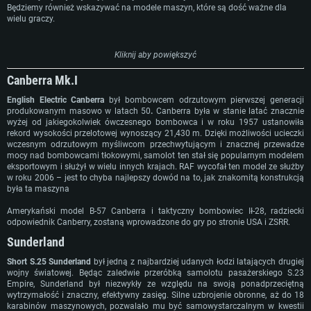
Będziemy również wskazywać na modele maszyn, które są dość ważne dla
wielu graczy.
Kliknij aby powiększyć
Canberra Mk.I
English Electric Canberra
był bombowcem odrzutowym pierwszej generacji
produkowanym masowo w latach 50
.
Canberra była w stanie latać znacznie
wyżej od jakiegokolwiek ówczesnego bombowca i w roku 1957 ustanowiła
rekord wysokości przelotowej wynoszący 21,430 m. Dzięki możliwości ucieczki
wczesnym odrzutowym myśliwcom przechwytującym i znacznej przewadze
mocy nad bombowcami tłokowymi, samolot ten stał się popularnym modelem
eksportowym i służył w wielu innych krajach. RAF wycofał ten model ze służby
WYMAGANIA SYSTEMOWE
w roku 2006 – jest to chyba najlepszy dowód na to, jak znakomitą konstrukcją
była ta maszyna
For PC
For MAC
Amerykański model B-57 Canberra i taktyczny bombowiec Ił-28, radziecki
odpowiednik Canberry, zostaną wprowadzone do gry po stronie USA i ZSRR.
For Linux
Sunderland
Minimalne
Minimalne
Minimalne
Short S.25 Sunderland
był jedną z najbardziej udanych łodzi latających drugiej
wojny światowej. Będąc zaledwie przeróbką samolotu pasażerskiego S.23
OS: Windows 10 (64 bit)
OS: Mac OS Big Sur 11.0 lub nowszy
OS: Ostatnie wydania 64bit Linux
Empire, Sunderland był niezwykły ze względu na swoją ponadprzeciętną
Procesor: Dual-Core 2.2 GHz
Procesor: Core i5, minimum 2.2GHz (Xeon nie jest wspierany)
Procesor: Dual-Core 2.4 GHz
wytrzymałość i znaczny, efektywny zasięg. Silne uzbrojenie obronne, aż do 18
karabinów maszynowych, pozwalało mu być samowystarczalnym w kwestii