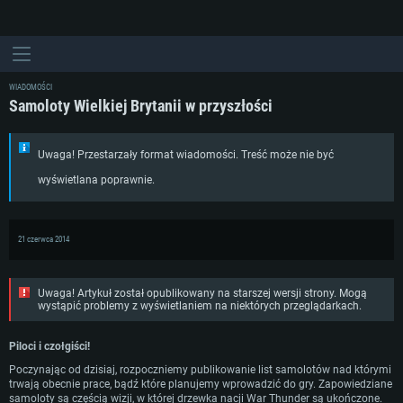
WIADOMOŚCI
Samoloty Wielkiej Brytanii w przyszłości
Uwaga! Przestarzały format wiadomości. Treść może nie być
wyświetlana poprawnie.
21 czerwca 2014
Uwaga! Artykuł został opublikowany na starszej wersji strony. Mogą
wystąpić problemy z wyświetlaniem na niektórych przeglądarkach.
Piloci i czołgiści!
Poczynając od dzisiaj, rozpoczniemy publikowanie list samolotów nad którymi
trwają obecnie prace, bądź które planujemy wprowadzić do gry. Zapowiedziane
samoloty są częścią wizji, w której drzewka nacji War Thunder są ukończone.