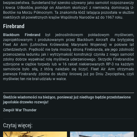
Pamięć: 4GB
Pamięć: 6 GB
Pamięć: 4 GB
bezpieczeństwa. Sunderland był szeroko używany jako samolot rozpoznawczy
i łowca U-Bootów, pomógł on Aliantom skończyć z niemiecką dominacją U-
Karta graficzna: Karta obsługująca DirectX 11: AMD Radeon 77XX / NVIDI
Karta graficzna: Intel Iris Pro 5200 (Mac) lub podobna od AMD/Nvidia.
Karta graficzna: NVIDIA 660 z nowymi sterownikami (nie starsze niż 6
Bootów na Morzu Północnym. Ta znakomita łódź latająca pozostała w służbie
GeForce GTX 660. Minimalna rozdzielczość to 720p
Minimalna rozdzielczość to 720p.
miesięcy) / podobna od AMD z nowymi sterownikami (nie starsze niż 6
niektórych sił powietrznych krajów Wspólnoty Narodów aż do 1967 roku.
miesięcy) (minimalna rozdzielczość to 720p) ze wsparciem Vulkan
Połączenie sieciowe: Internet szerokopasmowy
Połączenie sieciowe: Internet szerokopasmowy
Firebrand
Połączenie sieciowe: Internet szerokopasmowy
Dysk twardy: 22.1 GB (minimalny klient)
Dysk twardy: 22.1 GB (minimalny klient)
Dysk twardy: 22.1 GB (minimalny klient)
Blackburn Firebrand
był jednosilnikowym pokładowym myśliwcem,
zaprojektowanym i produkowanym przez Blackburn Aircraft dla brytyjskiej
Rekomendowane
Rekomendowane
Fleet Air Arm (Lotnictwa Królewskiej Marynarki Wojennej) w połowie lat
Rekomendowane
czterdziestych. Prędkość nie była mocną stroną Firebranda, ale jego zdolność
OS: Windows 10/11 (64 bit)
OS: Mac OS Big Sur 11.0 lub nowszy
przenoszenia ładunku jak i wytrzymałość konstrukcji czyniła z niego samolot
OS: Ubuntu 20.04 64bit
Procesor: Intel Core i5 lub Ryzen 5 3600
Procesor: Intel Core i7 (Xeon nie jest wspierany)
zdolny dobrze wypełniać rolę myśliwca uderzeniowego. Skrzydło Firebrandów
Procesor: Intel Core i7
uzbrojone w ciężkie torpedy lub w 16 rakiet niekierowanych RP-3 na każdym
Pamięć: 16 GB
Pamięć: 8 GB
samolocie było siłą, z którą należało się liczyć. Fleet Air Arm otrzymało
Pamięć: 16 GB
pierwsze Firebrandy zdolne do służby liniowej już po Dniu Zwycięstwa, czyli
Karta graficzna: Karta obsługująca DirectX 11: Nvidia GeForce 1060 lub
Karta graficzna: Radeon Vega II lub lepsza
myśliwiec ten nie brał udziału w walce.
lepsza, Radeon RX 570 lub lepsza
Karta graficzna: NVIDIA 1060 nowymi sterownikami (nie starsze niż 6
Połączenie sieciowe: Internet szerokopasmowy
miesięcy) / podobna od AMD z nowymi sterownikami (nie starsze niż 6
Połączenie sieciowe: Internet szerokopasmowy
miesięcy) (minimalna rozdzielczość to 720p) ze wsparciem Vulkan
Dysk twardy: 62.2 GB (pełny klient)
Dysk twardy: 62.2 GB (pełny klient)
Śledźcie wiadomości na bieżąco, ponieważ już niedługo będzie przedstawione
Połączenie sieciowe: Internet szerokopasmowy
japońskie drzewko rozwoju!
Dysk twardy: 62.2 GB (pełny klient)
Zespół War Thunder
Czytaj więcej: