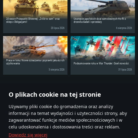
24 sezon Przepustki Bitewnej: „Zrób to sam” oraz
Usunięcie japońskich dział samobieżnych Ho-Ri z
sklep z Obligacjami!
drzewka badań i sprzedaży
20 lipca 2026
6 sierpnia 2026
Praca w toku: Nowe oznaczenia i poprawki jakości ich
użytkowania
Podsumowanie roku w War Thunder: Oceń nowości
3 sierpnia 2026
31 lipca 2026
Podziel się wiadomościami ze swoimi znajomymi!
O plikach cookie na tej stronie
Używamy pliki cookie do gromadzenia oraz analizy
informacji na temat wydajności i użyteczności strony, aby
zagwarantować funkcje mediów społecznościowych i w
celu udoskonalenia i dostosowania treści oraz reklam.
Dowiedz się więcej