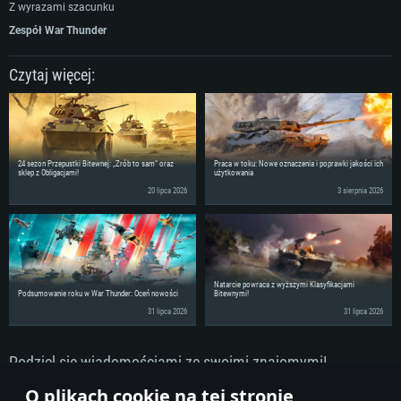
Z wyrazami szacunku
Zespół War Thunder
Czytaj więcej:
24 sezon Przepustki Bitewnej: „Zrób to sam” oraz
Praca w toku: Nowe oznaczenia i poprawki jakości ich
sklep z Obligacjami!
użytkowania
20 lipca 2026
3 sierpnia 2026
Natarcie powraca z wyższymi Klasyfikacjami
Podsumowanie roku w War Thunder: Oceń nowości
Bitewnymi!
31 lipca 2026
31 lipca 2026
Podziel się wiadomościami ze swoimi znajomymi!
Dyskutuj na Forum
O plikach cookie na tej stronie