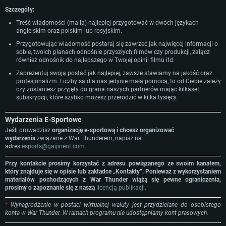
OS: Windows 10 (64 bit)
OS: Mac OS Big Sur 11.0 lub nowszy
OS: Ostatnie wydania 64bit Linux
Szczegóły:
Procesor: Dual-Core 2.2 GHz
Procesor: Core i5, minimum 2.2GHz (Xeon nie jest wspierany)
Procesor: Dual-Core 2.4 GHz
Treść wiadomości (maila) najlepiej przygotować w dwóch językach -
angielskim oraz polskim lub rosyjskim.
Pamięć: 4GB
Pamięć: 6 GB
Pamięć: 4 GB
Przygotowując wiadomość postaraj się zawrzeć jak najwięcej informacji o
Karta graficzna: Karta obsługująca DirectX 11: AMD Radeon 77XX / NVIDI
Karta graficzna: Intel Iris Pro 5200 (Mac) lub podobna od AMD/Nvidia.
Karta graficzna: NVIDIA 660 z nowymi sterownikami (nie starsze niż 6
sobie, twoich planach odnośnie przyszłych filmów czy produkcji, załącz
GeForce GTX 660. Minimalna rozdzielczość to 720p
Minimalna rozdzielczość to 720p.
miesięcy) / podobna od AMD z nowymi sterownikami (nie starsze niż 6
również odnośnik do najlepszego w Twojej opinii filmu itd.
miesięcy) (minimalna rozdzielczość to 720p) ze wsparciem Vulkan
Połączenie sieciowe: Internet szerokopasmowy
Połączenie sieciowe: Internet szerokopasmowy
Zaprezentuj swoją postać jak najlepiej, zawsze stawiamy na jakość oraz
Połączenie sieciowe: Internet szerokopasmowy
profesjonalizm. Liczby są dla nas jedynie małą pomocą, to od Ciebie zależy
Dysk twardy: 22.1 GB (minimalny klient)
Dysk twardy: 22.1 GB (minimalny klient)
czy zostaniesz przyjęty do grana naszych partnerów mając kilkaset
Dysk twardy: 22.1 GB (minimalny klient)
subskrypcji, które szybko możesz przerodzić w kilka tysięcy.
Rekomendowane
Rekomendowane
Rekomendowane
OS: Windows 10/11 (64 bit)
OS: Mac OS Big Sur 11.0 lub nowszy
Wydarzenia E-Sportowe
OS: Ubuntu 20.04 64bit
Jeśli prowadzisz
organizację e-sportową i chcesz organizować
Procesor: Intel Core i5 lub Ryzen 5 3600
Procesor: Intel Core i7 (Xeon nie jest wspierany)
wydarzenia
związane z War Thunderem, napisz na
Procesor: Intel Core i7
Pamięć: 16 GB
Pamięć: 8 GB
adres
esports@gaijinent.com
.
Pamięć: 16 GB
Karta graficzna: Karta obsługująca DirectX 11: Nvidia GeForce 1060 lub
Karta graficzna: Radeon Vega II lub lepsza
Przy kontakcie prosimy korzystać z adresu powiązanego ze swoim kanałem,
lepsza, Radeon RX 570 lub lepsza
Karta graficzna: NVIDIA 1060 nowymi sterownikami (nie starsze niż 6
który znajduje się w opisie lub zakładce „Kontakty”. Ponieważ z wykorzystaniem
Połączenie sieciowe: Internet szerokopasmowy
miesięcy) / podobna od AMD z nowymi sterownikami (nie starsze niż 6
Połączenie sieciowe: Internet szerokopasmowy
materiałów pochodzących z War Thunder wiążą się pewne ograniczenia,
miesięcy) (minimalna rozdzielczość to 720p) ze wsparciem Vulkan
Dysk twardy: 62.2 GB (pełny klient)
prosimy o zapoznanie się z naszą
licencją publikacji.​
Dysk twardy: 62.2 GB (pełny klient)
Połączenie sieciowe: Internet szerokopasmowy
*
Wynagrodzenie w postaci wirtualnej waluty jest przydzielane do osobistego
Dysk twardy: 62.2 GB (pełny klient)
konta w War Thunder. W ramach programu nie udostępniamy kont prasowych.