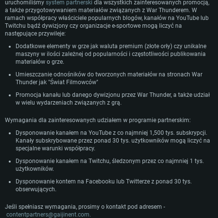
uruchomiliśmy
system partnerski
dla wszystkich zainteresowanych promocją,
a także przygotowywaniem materiałów związanych z War Thunderem. W
ramach współpracy właściciele popularnych blogów, kanałów na YouTube lub
Twitchu bądź dywizjony czy organizacje e-sportowe mogą liczyć na
następujące przywileje:
Dodatkowe elementy w grze jak waluta premium (złote orły) czy unikalne
maszyny w ilości zależnej od popularności i częstotliwości publikowania
materiałów o grze.
Umieszczanie odnośników do tworzonych materiałów na stronach War
Thunder jak "Świat Filmowców"
Promocja kanału lub danego dywizjonu przez War Thunder, a także udział
w wielu wydarzeniach związanych z grą.
Wymagania dla zainteresowanych udziałem w programie partnerskim:
Dysponowanie kanałem na YouTube z co najmniej 1,500 tys. subskrypcji.
Kanały subskrybowane przez ponad 30 tys. użytkowników mogą liczyć na
specjalne warunki współpracy.
WYMAGANIA SYSTEMOWE
Dysponowanie kanałem na Twitchu, śledzonym przez co najmniej 1 tys.
użytkowników.
For PC
For MAC
Dysponowanie kontem na Facebooku lub Twitterze z ponad 30 tys.
obserwujących.
For Linux
Jeśli spełniasz wymagania, prosimy o kontakt pod adresem -
Minimalne
Minimalne
Minimalne
contentpartners@gaijinent.com
.