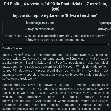
Od Piątku, 4 września, 14:00 do Poniedziałku, 7 września,
9:00
będzie dostępne wydarzenie 'Bitwa o Iwo Jime'
[Dominacja] Iwo Jima
[Operacja
(Bitwy Zręcznościowe)
(Bitwy Re
Odnajdziesz je w zakładce
'Wydarzenia i Turnieje',
znajdującej się w prawym,
górnym rogu ekranu po zalogowaniu do gry.
Drodzy Gracze,
obecny tydzień wiąże się ze smutnymi, ale także radosnymi rocznicami dla
całego świata. Zaledwie dwa dni temu przedstawiliśmy wam
artykuł
związany
z zakończeniem II Wojny Światowej na Pacyfiku, podpisaniem aktu kapitulacji
przez Japonię na pokładzie pancernika USS Missouri. W hołdzie wydarzeniom
sprzed 70 lat, otwieramy przed Wami drzwi do
“Iwo Jimy”
, niezwykłej mapy
przygotowanej w oparciu o jedną z największych bitew, która miała miejsce w
końcowym okresie wojny.
Starcia, które rozpoczęły się lądowaniem korpusu US Marine 19 lutego, 1945
roku są uważane za jedne z najbardziej krwawych, a także zaciętych walk w
trakcie całej wojny na Pacyfiku. Wyspa była niezwykle ważna, głównie ze
względu na strategiczną pozycję i lotniska, których zajęcie
pozwoliłoby lotnictwu USAAF swobodnie wykonywać naloty bombowe na teren
Cesarstwa Japonii. Ostatecznie została zdobyta 26 marca, stając się
symbolem męstwa zarówno amerykańskiego, jak i japońskiego żołnierza.