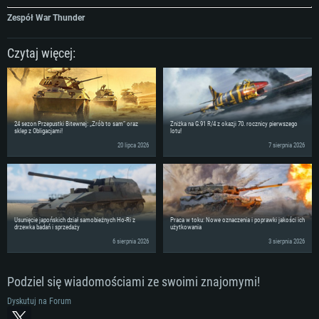
Zespół War Thunder
Czytaj więcej:
24 sezon Przepustki Bitewnej: „Zrób to sam” oraz
Zniżka na G.91 R/4 z okazji 70. rocznicy pierwszego
sklep z Obligacjami!
lotu!
20 lipca 2026
7 sierpnia 2026
Usunięcie japońskich dział samobieżnych Ho-Ri z
Praca w toku: Nowe oznaczenia i poprawki jakości ich
drzewka badań i sprzedaży
użytkowania
6 sierpnia 2026
3 sierpnia 2026
Podziel się wiadomościami ze swoimi znajomymi!
Dyskutuj na Forum