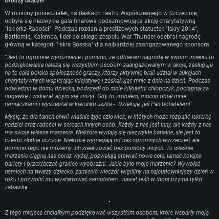
Drodzy Gracze!
W miniony poniedziałek, na deskach Teatru Współczesnego w Szczecinie,
odbyła się niezwykła gala finałowa podsumowująca akcję charytatywną
"Iskierka Radości". Podczas rozdania prestiżowych statuetek "Iskry 2014",
Bartłomiej Kalemba, lider polskiego zespołu War Thunder odebrał nagrodę
główną w kategorii "Iskra Bosska" dla najbardziej zaangażowanego sponsora.
"Jest to ogromne wyróżnienie i pomimo, że odbieram nagrodę w swoim imieniu to
podziękowania należą się wszystkim osobom zaangażowanym w akcje, zasługuje
na to cała polska społeczność graczy, którzy aktywnie brali udział w aukcjach
charytatywnych wspierając inicjatywę i zaskakując mnie z dnia na dzień. Podczas
odwiedzin w domu dziecka, podszedł do mnie kilkuletni chłopczyk, pociągnął za
nogawkę i wskazał, abym się zniżył. Gdy to zrobiłem, mocno objął mnie
WYMAGANIA SYSTEMOWE
ramiączkami i wyszeptał w kierunku uszka - "Dziękuję, jeś Pan bohatelem!"
Myślę, że dla takich chwil właśnie żyje człowiek, w których może rozpalić iskierkę
For PC
For MAC
nadziei oraz radości w sercach innych osób.
Każdy z nas jest inny, ale każdy z nas
ma swoje własne marzenia. Niektóre wydają się niezwykle banalne, ale jest to
For Linux
często złudne uczucie. Niektóre wymagają od nas ogromnych wyrzeczeń, ale
pomimo tego nie możemy ich zrealizować bez pomocy innych. To właśnie
Minimalne
Minimalne
Minimalne
marzenia ciągną nas coraz wyżej, pozwalają stawiać nowe cele, łamać kolejne
bariery i przekraczać granice wyobraźni. Jakie było moje marzenie? Wywołać
OS: Windows 10 (64 bit)
OS: Mac OS Big Sur 11.0 lub nowszy
OS: Ostatnie wydania 64bit Linux
uśmiech na twarzy dziecka, zamienić wieczór wigilijny na najcudowniejszy dzień w
roku i pozwolić mu wystartować samolotem.. nawet jeśli w dłoni trzyma tylko
Procesor: Dual-Core 2.2 GHz
Procesor: Core i5, minimum 2.2GHz (Xeon nie jest wspierany)
Procesor: Dual-Core 2.4 GHz
zabawkę.
Pamięć: 4GB
Pamięć: 6 GB
Pamięć: 4 GB
Karta graficzna: Karta obsługująca DirectX 11: AMD Radeon 77XX / NVIDI
Karta graficzna: Intel Iris Pro 5200 (Mac) lub podobna od AMD/Nvidia.
Karta graficzna: NVIDIA 660 z nowymi sterownikami (nie starsze niż 6
Z tego miejsca chciałbym podziękować wszystkim osobom, które wsparły moją
GeForce GTX 660. Minimalna rozdzielczość to 720p
Minimalna rozdzielczość to 720p.
miesięcy) / podobna od AMD z nowymi sterownikami (nie starsze niż 6