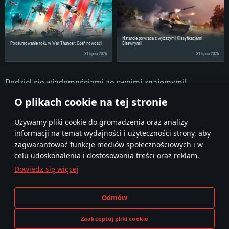
Natarcie powraca z wyższymi Klasyfikacjami
Podsumowanie roku w War Thunder: Oceń nowości
Bitewnymi!
31 lipca 2026
31 lipca 2026
Podziel się wiadomościami ze swoimi znajomymi!
Dyskutuj na Forum
O plikach cookie na tej stronie
Używamy pliki cookie do gromadzenia oraz analizy
informacji na temat wydajności i użyteczności strony, aby
zagwarantować funkcje mediów społecznościowych i w
celu udoskonalenia i dostosowania treści oraz reklam.
Dowiedz się więcej
Regulamin
Ustawienia plików cookie
Odmów
Warunki świadczenia usług
Pomoc techniczna
Polityka prywatności
Zaakceptuj pliki cookie