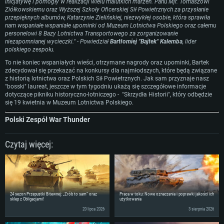
inicjatywę i pomogły w realizacji wielu malutkich marzeń.
Panu Mjr. Tomaszowi
miesięcy) (minimalna rozdzielczość to 720p) ze wsparciem Vulkan
Połączenie sieciowe: Internet szerokopasmowy
Połączenie sieciowe: Internet szerokopasmowy
Ziółkowskiemu oraz Wyższej Szkoły Oficerskiej Sił Powietrznych za przysłanie
Połączenie sieciowe: Internet szerokopasmowy
przepięknych albumów, Katarzynie Zielińskiej, niezwykłej osobie, która sprawiła
Dysk twardy: 22.1 GB (minimalny klient)
Dysk twardy: 22.1 GB (minimalny klient)
nam wspaniałe wspaniałe upominki od Muzeum Lotnictwa Polskiego oraz całemu
Dysk twardy: 22.1 GB (minimalny klient)
personelowi 8 Bazy Lotnictwa Transportowego za zorganizowanie
Rekomendowane
Rekomendowane
niezapomnianej wycieczki." - Powiedział
Bartłomiej "Bajtek" Kalemba
, lider
Rekomendowane
polskiego zespołu.
OS: Windows 10/11 (64 bit)
OS: Mac OS Big Sur 11.0 lub nowszy
To nie koniec wspaniałych wieści, otrzymane nagrody oraz upominki, Bartek
OS: Ubuntu 20.04 64bit
Procesor: Intel Core i5 lub Ryzen 5 3600
Procesor: Intel Core i7 (Xeon nie jest wspierany)
zdecydował się przekazać na konkursy dla najmłodszych, które będą związane
Procesor: Intel Core i7
z historią lotnictwa oraz Polskich Sił Powietrznych. Jak sam przyznaje nasz
Pamięć: 16 GB
Pamięć: 8 GB
"bosski" laureat, jeszcze w tym tygodniu ukażą się szczegółowe informacje
Pamięć: 16 GB
dotyczące pikniku historyczno-lotniczego - "Skrzydła Historii", który odbędzie
Karta graficzna: Karta obsługująca DirectX 11: Nvidia GeForce 1060 lub
Karta graficzna: Radeon Vega II lub lepsza
się 19 kwietnia w Muzeum Lotnictwa Polskiego.
lepsza, Radeon RX 570 lub lepsza
Karta graficzna: NVIDIA 1060 nowymi sterownikami (nie starsze niż 6
Połączenie sieciowe: Internet szerokopasmowy
miesięcy) / podobna od AMD z nowymi sterownikami (nie starsze niż 6
Połączenie sieciowe: Internet szerokopasmowy
Polski Zespół War Thunder
miesięcy) (minimalna rozdzielczość to 720p) ze wsparciem Vulkan
Dysk twardy: 62.2 GB (pełny klient)
Dysk twardy: 62.2 GB (pełny klient)
Połączenie sieciowe: Internet szerokopasmowy
Czytaj więcej:
Dysk twardy: 62.2 GB (pełny klient)
24 sezon Przepustki Bitewnej: „Zrób to sam” oraz
Praca w toku: Nowe oznaczenia i poprawki jakości ich
sklep z Obligacjami!
użytkowania
20 lipca 2026
3 sierpnia 2026