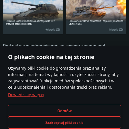
Połączenie sieciowe: Internet szerokopasmowy
miesięcy) (minimalna rozdzielczość to 720p) ze wsparciem Vulkan
Dysk twardy: 62.2 GB (pełny klient)
Dysk twardy: 62.2 GB (pełny klient)
Połączenie sieciowe: Internet szerokopasmowy
Dysk twardy: 62.2 GB (pełny klient)
Usunięcie japońskich dział samobieżnych Ho-Ri z
Praca w toku: Nowe oznaczenia i poprawki jakości ich
drzewka badań i sprzedaży
użytkowania
6 sierpnia 2026
3 sierpnia 2026
Podziel się wiadomościami ze swoimi znajomymi!
Dyskutuj na Forum
O plikach cookie na tej stronie
Używamy pliki cookie do gromadzenia oraz analizy
informacji na temat wydajności i użyteczności strony, aby
zagwarantować funkcje mediów społecznościowych i w
celu udoskonalenia i dostosowania treści oraz reklam.
Dowiedz się więcej
Regulamin
Ustawienia plików cookie
Odmów
Warunki świadczenia usług
Pomoc techniczna
Polityka prywatności
Zaakceptuj pliki cookie