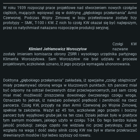
W roku 1939 rozpoczął prace projektowe nad stworzeniem nowych czołgów
ciężkich, mających wpisywać się w doktrynę „głębokiego przełamania” Armii
Czerwonej. Podczas Wojny Zimowej w boju przetestowane zostały trzy
prototypy – SMK, T-100 i KW. Z nich to czołg KW okazał się być najlepszym,
przez co natychmiast nakazano rozpoczęcie produkcji seryjnej.
Czołgi KW
Klimient Jefriemowicz Woroszyłow
nazwane
zostały imieniem komisarza obrony ZSRR i wysokiego urzędnika partyjnego
Klimenta Woroszyłowa. Sam Woroszyłow nie brał udziału w procesie
projektowym, aczkolwiek uznano, iż jego pozycja wymagała uhonorowania.
Doktryna „głębokiego przełamania” zakładała, iż specjalne „czołgi oblężnicze”
miały przełamywać obronę wroga w kluczowych punktach. Ich pancerz miał
być odporny na ostrzał ówczesnych dział przeciwpancernych, zaś sam czołg
miał mieć możliwość zniszczenia dowolnego ówczesnego czołgu wroga.
Oznaczało to jednak, iż należało poświęcić prędkość i zwrotność na rzecz
pancerza. Czołg KW, przyjęty na stan Armii Czerwonej po Wojnie Zimowej,
spełniał te założenia. Ważył aż 45 ton, aczkolwiek jego przedni i boczny
pancerz były wyjątkowo grube jak na ten czas. Działo jednak było w praktyce
tym samym modelem, jakiego użyto w czołgu T-34. Do tego bardzo kulała
jakość produkcji: załoga często nie widziała nic przez peryskopy, zaś ze
względu na wagę i dość słaby silnik czołg KW nie był w stanie przekraczać
drewnianych mostów i był ledwo szybszy od roweru.