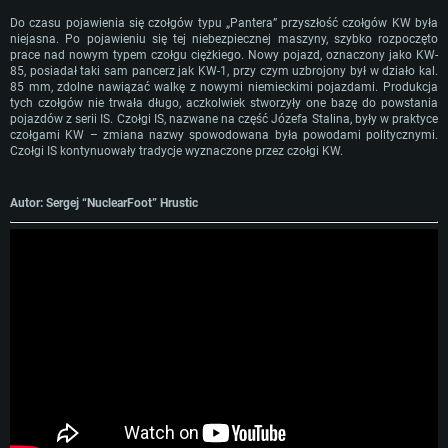
Dysk twardy: 22.1 GB (minimalny klient)
Do czasu pojawienia się czołgów typu „Pantera” przyszłość czołgów KW była
Rekomendowane
Rekomendowane
niejasna. Po pojawieniu się tej niebezpiecznej maszyny, szybko rozpoczęto
Rekomendowane
prace nad nowym typem czołgu ciężkiego. Nowy pojazd, oznaczony jako KW-
OS: Windows 10/11 (64 bit)
OS: Mac OS Big Sur 11.0 lub nowszy
85, posiadał taki sam pancerz jak KW-1, przy czym uzbrojony był w działo kal.
OS: Ubuntu 20.04 64bit
85 mm, zdolne nawiązać walkę z nowymi niemieckimi pojazdami. Produkcja
Procesor: Intel Core i5 lub Ryzen 5 3600
Procesor: Intel Core i7 (Xeon nie jest wspierany)
tych czołgów nie trwała długo, aczkolwiek stworzyły one bazę do powstania
Procesor: Intel Core i7
pojazdów z serii IS. Czołgi IS, nazwane na część Józefa Stalina, były w praktyce
Pamięć: 16 GB
Pamięć: 8 GB
czołgami KW – zmiana nazwy spowodowana była powodami politycznymi.
Pamięć: 16 GB
Karta graficzna: Karta obsługująca DirectX 11: Nvidia GeForce 1060 lub
Karta graficzna: Radeon Vega II lub lepsza
Czołgi IS kontynuowały tradycje wyznaczone przez czołgi KW.
lepsza, Radeon RX 570 lub lepsza
Karta graficzna: NVIDIA 1060 nowymi sterownikami (nie starsze niż 6
Połączenie sieciowe: Internet szerokopasmowy
miesięcy) / podobna od AMD z nowymi sterownikami (nie starsze niż 6
Połączenie sieciowe: Internet szerokopasmowy
miesięcy) (minimalna rozdzielczość to 720p) ze wsparciem Vulkan
Dysk twardy: 62.2 GB (pełny klient)
Autor: Sergej “NuclearFoot” Hrustic
Dysk twardy: 62.2 GB (pełny klient)
Połączenie sieciowe: Internet szerokopasmowy
Dysk twardy: 62.2 GB (pełny klient)