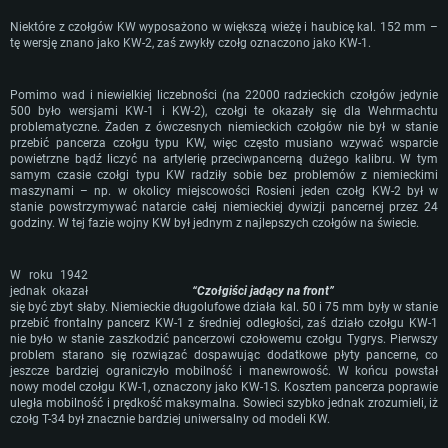
Niektóre z czołgów KW wyposażono w większą wieżę i haubicę kal. 152 mm –
tę wersję znano jako KW-2, zaś zwykły czołg oznaczono jako KW-1.
Pomimo wad i niewielkiej liczebności (na 22000 radzieckich czołgów jedynie
500 było wersjami KW-1 i KW-2), czołgi te okazały się dla Wehrmachtu
problematyczne. Żaden z ówczesnych niemieckich czołgów nie był w stanie
przebić pancerza czołgu typu KW, więc często musiano wzywać wsparcie
WYMAGANIA SYSTEMOWE
powietrzne bądź liczyć na artylerię przeciwpancerną dużego kalibru. W tym
samym czasie czołgi typu KW radziły sobie bez problemów z niemieckimi
maszynami – np. w okolicy miejscowości Rosieni jeden czołg KW-2 był w
For PC
For MAC
stanie powstrzymywać natarcie całej niemieckiej dywizji pancernej przez 24
godziny. W tej fazie wojny KW był jednym z najlepszych czołgów na świecie.
For Linux
Minimalne
Minimalne
Minimalne
W roku 1942
jednak okazał
“Czołgiści jadący na front”
OS: Windows 10 (64 bit)
OS: Mac OS Big Sur 11.0 lub nowszy
OS: Ostatnie wydania 64bit Linux
się być zbyt słaby. Niemieckie długolufowe działa kal. 50 i 75 mm były w stanie
przebić frontalny pancerz KW-1 z średniej odległości, zaś działo czołgu KW-1
Procesor: Dual-Core 2.2 GHz
Procesor: Core i5, minimum 2.2GHz (Xeon nie jest wspierany)
Procesor: Dual-Core 2.4 GHz
nie było w stanie zaszkodzić pancerzowi czołowemu czołgu Tygrys. Pierwszy
Pamięć: 4GB
Pamięć: 6 GB
Pamięć: 4 GB
problem starano się rozwiązać dospawując dodatkowe płyty pancerne, co
jeszcze bardziej ograniczyło mobilność i manewrowość. W końcu powstał
Karta graficzna: Karta obsługująca DirectX 11: AMD Radeon 77XX / NVIDI
Karta graficzna: Intel Iris Pro 5200 (Mac) lub podobna od AMD/Nvidia.
Karta graficzna: NVIDIA 660 z nowymi sterownikami (nie starsze niż 6
nowy model czołgu KW-1, oznaczony jako KW-1S. Kosztem pancerza poprawie
GeForce GTX 660. Minimalna rozdzielczość to 720p
Minimalna rozdzielczość to 720p.
miesięcy) / podobna od AMD z nowymi sterownikami (nie starsze niż 6
uległa mobilność i prędkość maksymalna. Sowieci szybko jednak zrozumieli, iż
miesięcy) (minimalna rozdzielczość to 720p) ze wsparciem Vulkan
czołg T-34 był znacznie bardziej uniwersalny od modeli KW.
Połączenie sieciowe: Internet szerokopasmowy
Połączenie sieciowe: Internet szerokopasmowy
Połączenie sieciowe: Internet szerokopasmowy
Dysk twardy: 22.1 GB (minimalny klient)
Dysk twardy: 22.1 GB (minimalny klient)