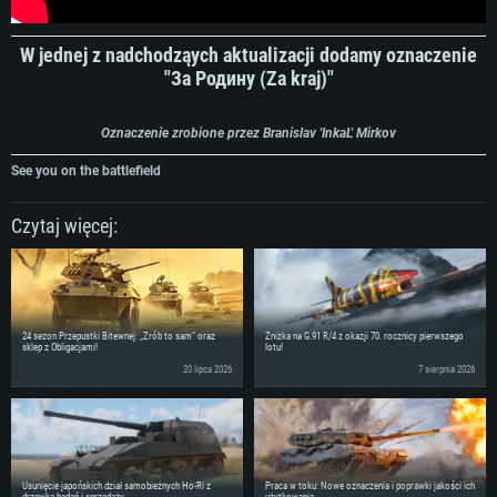
W jednej z nadchodząych aktualizacji dodamy oznaczenie
"За Родину (Za kraj)"
Oznaczenie zrobione przez Branislav 'InkaL' Mirkov
See you on the battlefield
Czytaj więcej:
24 sezon Przepustki Bitewnej: „Zrób to sam” oraz
Zniżka na G.91 R/4 z okazji 70. rocznicy pierwszego
sklep z Obligacjami!
lotu!
20 lipca 2026
7 sierpnia 2026
Usunięcie japońskich dział samobieżnych Ho-Ri z
Praca w toku: Nowe oznaczenia i poprawki jakości ich
drzewka badań i sprzedaży
użytkowania