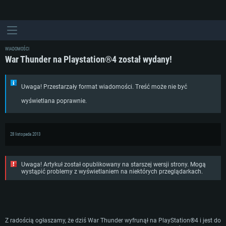
WIADOMOŚCI
War Thunder na Playstation®4 został wydany!
Uwaga! Przestarzały format wiadomości. Treść może nie być
wyświetlana poprawnie.
28 listopada 2013
WYMAGANIA SYSTEMOWE
Uwaga! Artykuł został opublikowany na starszej wersji strony. Mogą
wystąpić problemy z wyświetlaniem na niektórych przeglądarkach.
For PC
For MAC
For Linux
Minimalne
Minimalne
Minimalne
Z radością ogłaszamy, że dziś War Thunder wyfrunął na PlayStation®4 i jest do