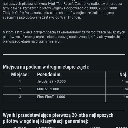
najlepszych pilotów otrzyma tytuł "Top Racer". Zaś trójka najlepszych, a co za
tym idzie najszybszych pilotów wygrywa odpowiednio :
3000, 2000 i 1000
Złotych Orłów.Po zakończeniu czterech etapów, najlepsze trójka otrzyma
specjalnie przygotowane zestawy od War Thunder.
Natomiast z wielką przyjemnością zawiadamiamy, że wśród trzech najlepszych
pilotów, wciąż mamy reprezentanta naszej społeczności, który utrzymuje się od
pierwszego etapu na drugim miejscu.
Miejsca na podium w drugim etapie zajęli:
Miejsce:
Pseudonim:
Naj.
1
JiyuBanzai -
3.000
1 m
2
RideR2 -
2.000
1 m
3
Fins_FinsT -
1.000
1 m
Wyniki przedstawiające pierwszą 20-stkę najlepszych
pilotów w ogólnej klasyfikacji generalnej: