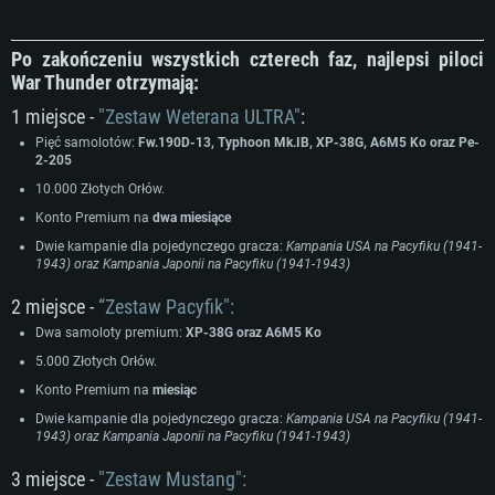
Po zakończeniu wszystkich czterech faz, najlepsi piloci
War Thunder otrzymają:
1 miejsce -
"Zestaw Weterana ULTRA"
:
Pięć samolotów:
Fw.190D-13, Typhoon Mk.IB, XP-38G, A6M5 Ko oraz Pe-
2-205
10.000 Złotych Orłów.
Konto Premium na
dwa miesiące
Dwie kampanie dla pojedynczego gracza:
Kampania USA na Pacyfiku (1941-
1943) oraz
Kampania Japonii na Pacyfiku (1941-1943)
WYMAGANIA SYSTEMOWE
2 miejsce -
“Zestaw Pacyfik":
Dwa samoloty premium:
XP-38G oraz A6M5 Ko
For PC
For MAC
5.000 Złotych Orłów.
For Linux
Konto Premium na
miesiąc
Minimalne
Minimalne
Minimalne
Dwie kampanie dla pojedynczego gracza:
Kampania USA na Pacyfiku (1941-
1943) oraz
Kampania Japonii na Pacyfiku (1941-1943)
OS: Windows 10 (64 bit)
OS: Mac OS Big Sur 11.0 lub nowszy
OS: Ostatnie wydania 64bit Linux
3 miejsce -
"Zestaw Mustang":
Procesor: Dual-Core 2.2 GHz
Procesor: Core i5, minimum 2.2GHz (Xeon nie jest wspierany)
Procesor: Dual-Core 2.4 GHz