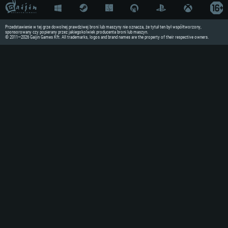
Przedstawienie w tej grze dowolnej prawdziwej broni lub maszyny nie oznacza, że tytuł ten był współtworzony,
sponsorowany czy popierany przez jakiegokolwiek producenta broni lub maszyn.
© 2011—2026 Gaijin Games Kft. All trademarks, logos and brand names are the property of their respective owners.