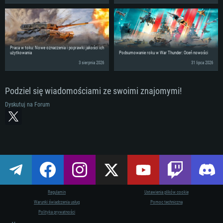
Praca w toku: Nowe oznaczenia i poprawki jakości ich
użytkowania
Podsumowanie roku w War Thunder: Oceń nowości
3 sierpnia 2026
31 lipca 2026
Podziel się wiadomościami ze swoimi znajomymi!
Dyskutuj na Forum
Regulamin
Ustawienia plików cookie
Warunki świadczenia usług
Pomoc techniczna
Polityka prywatności