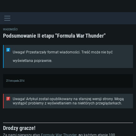
WIADOMOŚCI
Podsumowanie II etapu "Formuła War Thunder"
Uwaga! Przestarzały format wiadomości. Treść może nie być
wyświetlana poprawnie.
25 listopada 2014
Uwaga! Artykuł został opublikowany na starszej wersji strony. Mogą
wystąpić problemy z wyświetlaniem na niektórych przeglądarkach.
Drodzy gracze!
Za nami pierwszy etap
Formuły War Thunder
, p
o każdym etapie 100