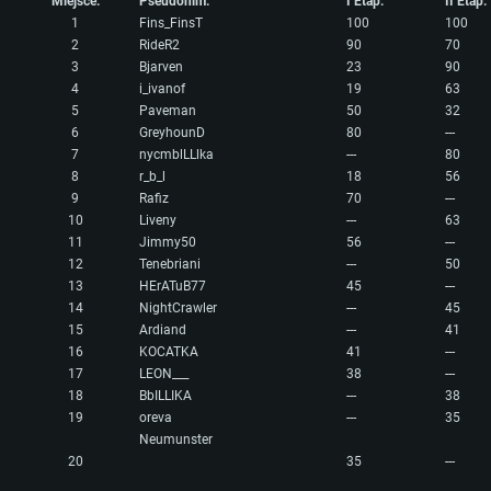
Miejsce:
Pseudonim:
I Etap:
II Etap:
1
Fins_FinsT
100
100
2
RideR2
90
70
3
Bjarven
23
90
4
i_ivanof
19
63
5
Paveman
50
32
6
GreyhounD
80
---
7
nycmblLLlka
---
80
8
r_b_l
18
56
9
Rafiz
70
---
10
Liveny
---
63
11
Jimmy50
56
---
12
Tenebriani
---
50
13
HErATuB77
45
---
14
NightCrawler
---
45
15
Ardiand
---
41
16
KOCATKA
41
---
17
LEON___
38
---
18
BbILLIKA
---
38
19
oreva
---
35
Neumunster
20
35
---