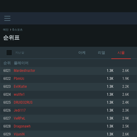
메인
E-스포츠
순위표
아케
리얼
시뮬
지난 달
순위
플레이어
6021
Mardestructor
1.3K
2.6K
6022
PbmUc
1.3K
1.9K
시스템 요구사항
6023
EvilKatie
1.3K
2.2K
6024
wullfe1
1.3K
2.6K
PC
MAC
6025
DRUID32RUS
1.3K
2.4K
Linux
6026
Jedi117
1.3K
2.3K
최소사양
최소사양
최소사양
6027
VиRPиL
1.3K
2.9K
운영체제: Windows 10 (64 bit)
운영체제: Mac OS Big Sur 11.0
운영체제: 64bit Linux 중 최신 버전
6028
Dragonawh
1.3K
2.5K
6029
VijuniN
1.3K
2.6K
프로세서: 2.2 GHz 듀얼코어 이상
프로세서: 최소 2.2 GHz의 Core i5 (Intel Xeon 은 지원하지 않습니다)
프로세서: 2.4 GHz 듀얼코어