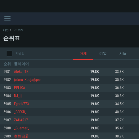
메인
E-스포츠
순위표
아케
리얼
시뮬
지난 달
순위
플레이어
5981
Aleks_ITK_
19.8K
33.3K
5982
jotoro_Kudja@psn
19.8K
35.5K
시스템 요구사항
5983
PELIKA
19.8K
36.6K
5984
DJ_tj
19.8K
30.8K
PC
MAC
5985
Egorik773
19.8K
34.5K
Linux
5986
_RSFSR_
19.8K
40.8K
최소사양
최소사양
최소사양
5987
ZAHAR17
19.8K
37.7K
운영체제: Windows 10 (64 bit)
운영체제: Mac OS Big Sur 11.0
운영체제: 64bit Linux 중 최신 버전
5988
_Guenter_
19.8K
35.4K
5989
泰然自若
19.8K
38.9K
프로세서: 2.2 GHz 듀얼코어 이상
프로세서: 최소 2.2 GHz의 Core i5 (Intel Xeon 은 지원하지 않습니다)
프로세서: 2.4 GHz 듀얼코어